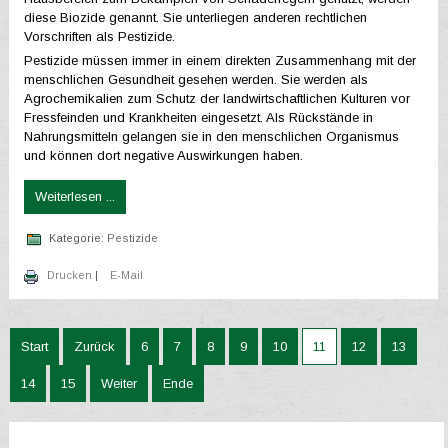
diese Biozide genannt. Sie unterliegen anderen rechtlichen
Vorschriften als Pestizide.
Pestizide müssen immer in einem direkten Zusammenhang mit der
menschlichen Gesundheit gesehen werden. Sie werden als
Agrochemikalien zum Schutz der landwirtschaftlichen Kulturen vor
Fressfeinden und Krankheiten eingesetzt. Als Rückstände in
Nahrungsmitteln gelangen sie in den menschlichen Organismus
und können dort negative Auswirkungen haben.
Weiterlesen ...
Kategorie:
Pestizide
Drucken
|
E-Mail
Start
Zurück
6
7
8
9
10
11
12
13
14
15
Weiter
Ende