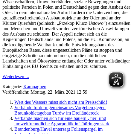
Wissenschaftlern, Umweltverbänden, soziale Bewegungen und
politische Parteien in Polen und Deutschland gegen den Ausbau der
Oder. In dem internationalen Aufruf fordern die Unterzeichner, die
grenzüberschreitenden Ausbauprojekte an der Oder und an der
Klützer Querfahrt (polnisch: „Przekop Klucz-Ustowo“) einzustellen
und Menschen und Umwelt vor den zerstörerischen Auswirkungen
des Ausbaus zu schützen. Der Appell richtet sich an die
Regierungen Deutschlands und Polens, an die EU-Kommission, an
die kreditgebende Weltbank und die Entwicklungsbank des
Europäischen Rates, diese ungesetzlichen Pläne zu stoppen und
ehrgeizige Schritte zu unternehmen, um die natürlichen
Landschaften und Ökosysteme entlang der Oder unter vollständiger
Einhaltung des EU-Rechts zu erhalten und zu schützen.
Weiterlesen ...
Kategorie:
Kampagnen
Veröffentlicht: Montag, 22. März 2021 12:59
Wert des Wassers misst sich nicht am Preisschild!
Verbände fordern gemeinsames Vorgehen gegen
Braunkohletagebau Turów im Dreiländereck
Verbände machen sich für eine bauern-, tier- und
umweltfreundliche Agrarpolitik in Thüringen stark
Brandenburg/Havel untersagt Folienspargel im