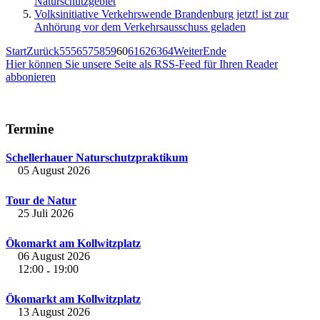
Naturschutzgebiet
Volksinitiative Verkehrswende Brandenburg jetzt! ist zur
Anhörung vor dem Verkehrsausschuss geladen
Start
Zurück
55
56
57
58
59
60
61
62
63
64
Weiter
Ende
Hier können Sie unsere Seite als RSS-Feed für Ihren Reader
abbonieren
Termine
Schellerhauer Naturschutzpraktikum
05 August 2026
Tour de Natur
25 Juli 2026
Ökomarkt am Kollwitzplatz
06 August 2026
12:00
19:00
-
Ökomarkt am Kollwitzplatz
13 August 2026