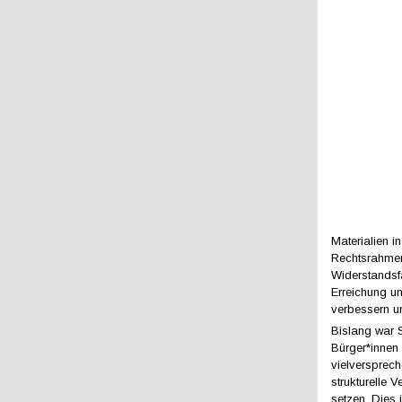
Materialien i
Rechtsrahmen 
Widerstandsf
Erreichung un
verbessern un
Bislang war S
Bürger*innen
vielversprec
strukturelle
setzen. Dies i