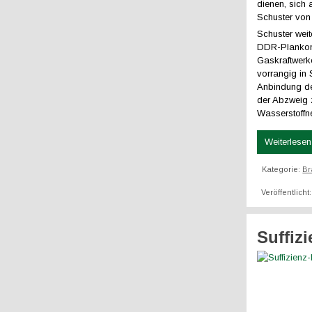
dienen, sich 
Schuster vo
Schuster wei
DDR-Plankom
Gaskraftwerk
vorrangig in
Anbindung de
der Abzweig 
Wasserstoffn
Weiterlesen 
Kategorie:
Br
Veröffentlicht
Suffiz