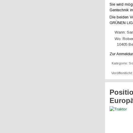
Sie wird mög
Gentechnik i
Die beiden V
GRÜNEN LIGA a
Wann: Sam
Wo: Robe
10405 Ber
Zur Anmeldun
Kategorie:
So
Veröffentlicht
Positio
Europä