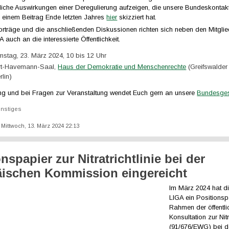
liche Auswirkungen einer Deregulierung aufzeigen, die unsere Bundeskontakt
n einem Beitrag Ende letzten Jahres
hier
skizziert hat.
orträge und die anschließenden Diskussionen richten sich neben den Mitglie
uch an die interessierte Öffentlichkeit.
stag, 23. März 2024, 10 bis 12 Uhr
rt-Havemann-Saal,
Haus der Demokratie und Menschenrechte
(Greifswalder
lin)
g und bei Fragen zur Veranstaltung wendet Euch gern an unsere
Bundesges
nstiges
: Mittwoch, 13. März 2024 22:13
nspapier zur Nitratrichtlinie bei der
ischen Kommission eingereicht
Im März 2024 hat 
LIGA ein Positionsp
Rahmen der öffentli
Konsultation zur Nitr
(91/676/EWG) bei d