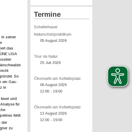
Termine
Schellerhauer
Naturschutzpraktikum
 In seiner
05 August 2026
en
iert das
RÜNE LIGA
Tour de Natur
ossilen
25 Juli 2026
Jänschwalde
 nicht
gründet. So
Ökomarkt am Kollwitzplatz
n ein Gas-
06 August 2026
z in
12:00
19:00
-
 teuer und
Analyse für
Ökomarkt am Kollwitzplatz
iche
13 August 2026
elines fehlt.
12:00
19:00
-
t der
igner zu