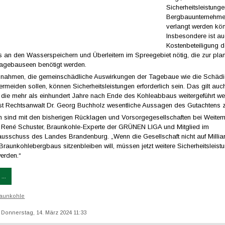
Sicherheitsleistung
Bergbauunternehm
verlangt werden kö
Insbesondere ist au
Kostenbeteiligung 
 an den Wasserspeichern und Überleitern im Spreegebiet nötig, die zur pl
Tagebauseen benötigt werden.
ßnahmen, die gemeinschädliche Auswirkungen der Tagebaue wie die Schäd
meiden sollen, können Sicherheitsleistungen erforderlich sein. Das gilt auch
ie mehr als einhundert Jahre nach Ende des Kohleabbaus weitergeführt w
st Rechtsanwalt Dr. Georg Buchholz wesentliche Aussagen des Gutachtens
n sind mit den bisherigen Rücklagen und Vorsorgegesellschaften bei Weitem
gt René Schuster, Braunkohle-Experte der GRÜNEN LIGA und Mitglied im
usschuss des Landes Brandenburg. „Wenn die Gesellschaft nicht auf Millia
Braunkohlebergbaus sitzenbleiben will, müssen jetzt weitere Sicherheitsleist
erden.“
...
aunkohle
t: Donnerstag, 14. März 2024 11:33