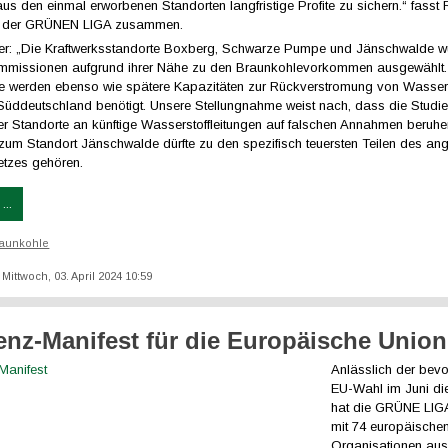
aus den einmal erworbenen Standorten langfristige Profite zu sichern.“ fasst
n der GRÜNEN LIGA zusammen.
ter: „Die Kraftwerksstandorte Boxberg, Schwarze Pumpe und Jänschwalde 
missionen aufgrund ihrer Nähe zu den Braunkohlevorkommen ausgewählt
e werden ebenso wie spätere Kapazitäten zur Rückverstromung von Wassers
 Süddeutschland benötigt. Unsere Stellungnahme weist nach, dass die Studie
r Standorte an künftige Wasserstoffleitungen auf falschen Annahmen beruhe
zum Standort Jänschwalde dürfte zu den spezifisch teuersten Teilen des an
etzes gehören.
...
aunkohle
: Mittwoch, 03. April 2024 10:59
ienz-Manifest für die Europäische Union
Anlässlich der bev
EU-Wahl im Juni di
hat die GRÜNE LI
mit 74 europäische
Organisationen au