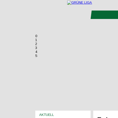
0
1
2
3
4
5
AKTUELL