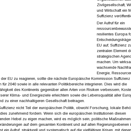
Zivilgesellschaft, W
und Wirtschaft ein M
Suffizienz veröffentli
Der Aufruf für ein
ressourcenbewusst
resilientes Europa f
Entscheidungsträge
EU auf, Suffizienz 
zentralen Element d
strategischen Agen
machen. Um wirksa
wachsende Nachfr
Energie, Ressource
n der EU zu reagieren, sollte die nächste Europäische Kommission Suffizienz
für 2040 sowie in alle relevanten Politikbereiche integrieren. Dies wird die
ähigkeit des Kontinents gegenüber allen Arten von Risiken verbessern, Koste
serer Klima- und Energieziele erleichtern sowie die Lebensqualität aller Eur
d zu einer nachhaltigeren Gesellschaft beitragen.
uffizienz nicht Teil der europäischen Politik, obwohl Forschung, lokale Beh
 dies zunehmend fordern. Wenn sich die europäischen Institutionen diesen
henden Hebel zu eigen machen, wird es möglich sein, politische Maßnahme
 Veränderungen auf dem gesamten Kontinent und auf allen Regierungsebenen
st ein Aufruf, strukturell und systematisch auf die vielfältigen Krisen, mit den