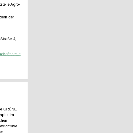
stelle Agro-
dern der
 Straße 4,
chäftsstelle
.
die GRÜNE
apier im
chen
atrichtlinie
er