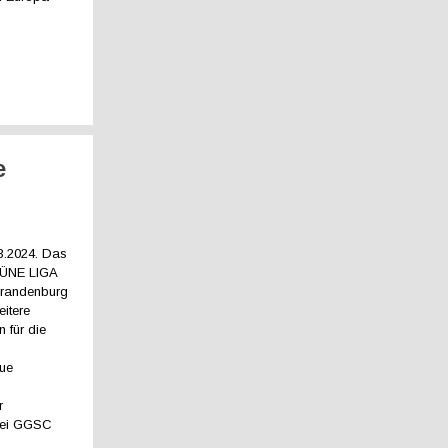
e
03.2024. Das
RÜNE LIGA
 Brandenburg
itere
n für die
ue
r
lei GGSC