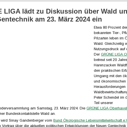
LIGA lädt zu Diskussion über Wald u
entechnik am 23. März 2024 ein
Etwa 80 Prozent der
bekannten Tier-, Pf
Pilzarten leben im
Wald. Gleichzeitig 
Nutzungsdruck auf 
Der
GRÜNE LIGA Ob
betreut seit 20 Jah
Harenzacken Waldf
den praktischen Er
Umgang mit den ök
und ökonomischen
Herausforderungen 
Waldbewirtschaftung
Peter Schendel im ö
Teil unserer
iederversammlung am Samstag, 23. März 2024. Die
GRÜNE LIGA Oberhave
iner Bundeskontaktstelle Wald an.
s wird Sinay Gandenberger vom
Bund Ökologische Lebensmittelwirtschaft e
 Vortrag über die aktuellen politischen Entwicklungen der Neuen Gentechnik 