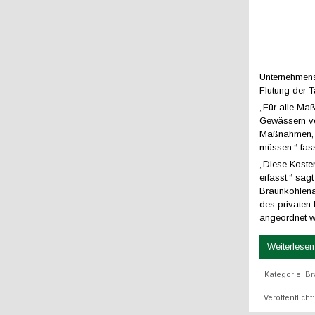
Unternehmens
Flutung der 
„Für alle Ma
Gewässern ver
Maßnahmen, d
müssen.“ fas
„Diese Koste
erfasst.“ sa
Braunkohlena
des privaten 
angeordnet w
Weiterlesen 
Kategorie:
Br
Veröffentlich