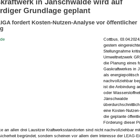
kraftwerk in Jänschwalde wird auf
rdiger Grundlage geplant
GA fordert Kosten-Nutzen-Analyse vor öffentlicher
ng
Cottbus, 03.04.2024.
gestern eingereicht
Stellungnahme kritis
Umweltnetzwerk G
die Planung eines f
Gaskraftwerkes in 
als energiepolitisch
nachvollziehbar be
ist die Anbindung a
oder Wasserstoffnet
Jänschwalde
überdurchschnittlich
eine Kosten-Nutzen-
die geplante öffentl
Förderung dieser Pip
e an allen drei Lausitzer Kraftwerksstandorten sind nicht nachvollziehbar mi
icherheit begründet, sondern scheinen vor allem dem Interesse der LEAG-E