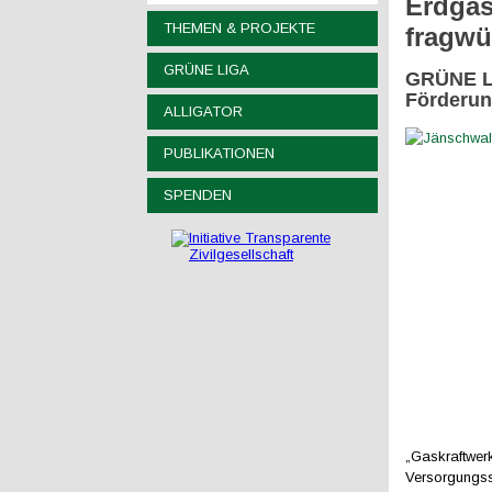
Erdgas
THEMEN & PROJEKTE
fragwü
GRÜNE LIGA
GRÜNE LI
Förderu
ALLIGATOR
PUBLIKATIONEN
SPENDEN
„Gaskraftwerk
Versorgungss