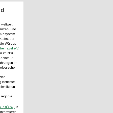
nd
 weltweit
lanzen- und
 Ökosystem
wächst der
die Wälder.
erhavel e.V.
ren im NSG
lächen. Zu
fahrungen im
ologischen
der
 berichtet
ffentlichen
l
regt die
.V. (BÖLW)
in
informieren.