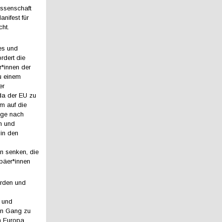
issenschaft
anifest für
cht.
es und
ordert die
r*innen der
zu einem
er
da der EU zu
m auf die
age nach
n und
 in den
n senken, die
opäer*innen
örden und
n und
 in Gang zu
en Europa