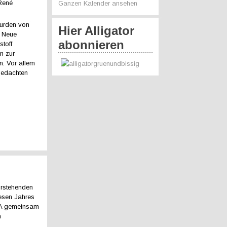
 René
Ganzen Kalender ansehen
wurden von
Hier Alligator
. Neue
abonnieren
toff
n zur
n. Vor allem
gedachten
orstehenden
esen Jahres
GA gemeinsam
n
s