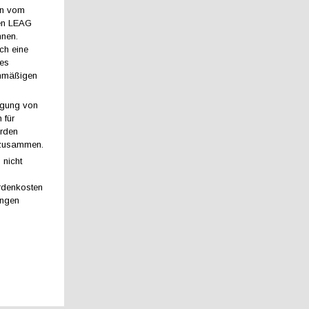
en vom
en LEAG
nnen.
ch eine
des
anmäßigen
igung von
 für
erden
 zusammen.
 nicht
rdenkosten
ungen