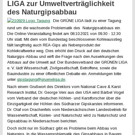
LIGA zur Umweltverträglichkeit
des Naturgipsabbau
Die GRÜNE LIGA lädt zu einer Tagung
rund um die wachsende Problematik des Naturgipsabbaus ein.
Die Online-Veranstaltung findet am 08.10.2021 von 09.30 - 12.30
Uhr statt. Mit dem vom Bundestag beschlossenen Kohleausstieg
fällt langfristig auch REA-Gips als Nebenprodukt der
Kohlekraftwerke weg. Dies erhöht den Druck auf den deutschen
Naturgips-Abbau und wirft die Frage nach den Auswirkungen des
Abbaus auf die Umwelt auf. Der Bundesverband der GRÜNEN LIGA
e. V. lädt Wissenschaft, Zivilgesellschaft, Betroffene, sowie die
Bauindustrie zu einer öffentlichen Debatte ein. Anmeldungen bitte
unter
gipstagung@grueneliga.de
.
Nach einem Grußwort des Direktors vom National Cave & Karst
Research Institut, Dr. George Veni aus den USA wird Bärbel Vogel
vom Verband der deutschen Höhlen- und Karstforscher über die
Einzigartigkeit der Höhlen des Südharzer Gipskarstes informieren.
Dr. Olaf von Drachenfels vom Niedersächsischen Landesbetrieb für
Wasserwirtschaft, Küsten- und Naturschutz wird zu Naturschutz und
Gipsabbau in Niedersachsen berichten.
Doch nicht nur im Südharz gibt es Probleme beim Abbau von
Naturgips. In die Wasserproblematik des Gipsabbaus in Bayern