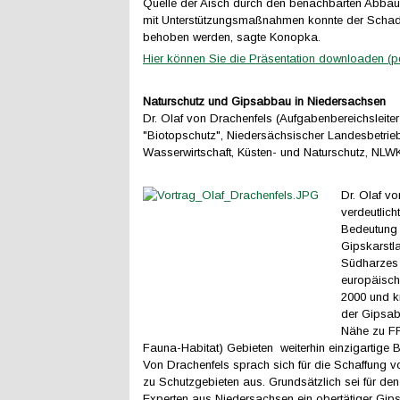
Quelle der Aisch durch den benachbarten Abbau
mit Unterstützungsmaßnahmen konnte der Schad
behoben werden, sagte Konopka.
Hier können Sie die Präsentation downloaden (p
Naturschutz und Gipsabbau in Niedersachsen
Dr. Olaf von Drachenfels (Aufgabenbereichsleiter
"Biotopschutz", Niedersächsischer Landesbetrieb
Wasserwirtschaft, Küsten- und Naturschutz, NLW
Dr. Olaf v
verdeutlich
Bedeutung
Gipskarstl
Südharzes 
europäisch
2000 und kr
der Gipsab
Nähe zu FF
Fauna-Habitat) Gebieten weiterhin einzigartige Bi
Von Drachenfels sprach sich für die Schaffung v
zu Schutzgebieten aus. Grundsätzlich sei für den
Experten aus Niedersachsen ein obertätiger Gip