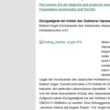
Hier können Sie die deutsche und englische Vers
Präsentation downloaden (pdf 330 KB).
Einzigartigkeit der Höhlen des Südharzer Gipska
Bärbel Vogel (Vorsitzende des Verbandes deutsc
Höhlenforscher e.V)
Wenn 
Gips
begon
seien
nicht
renatu
kann 
wieder
sagte die Vorsitzende des deutschen Höhlenfor
Bärbel Vogel. Derzeit sind etwa 170 Höhlen im 
bekannt, die wertvolle Lebensräume darstellen. 
sich für einen besonderen Schutz des Gipskarst
Aufgrund seiner Einzigartigkeit sei der Südharz f
UNESCO-Welterbe zu werden. Eine Abbaggerung
„enormer Verlust auf engem Raum“. Für Vogel ist