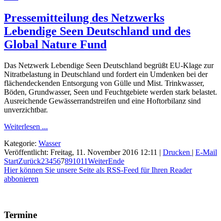
Pressemitteilung des Netzwerks
Lebendige Seen Deutschland und des
Global Nature Fund
Das Netzwerk Lebendige Seen Deutschland begrüßt EU-Klage zur
Nitratbelastung in Deutschland und fordert ein Umdenken bei der
flächendeckenden Entsorgung von Gülle und Mist. Trinkwasser,
Böden, Grundwasser, Seen und Feuchtgebiete werden stark belastet.
Ausreichende Gewässerrandstreifen und eine Hoftorbilanz sind
unverzichtbar.
Weiterlesen ...
Kategorie:
Wasser
Veröffentlicht: Freitag, 11. November 2016 12:11
|
Drucken
|
E-Mail
Start
Zurück
2
3
4
5
6
7
8
9
10
11
Weiter
Ende
Hier können Sie unsere Seite als RSS-Feed für Ihren Reader
abbonieren
Termine