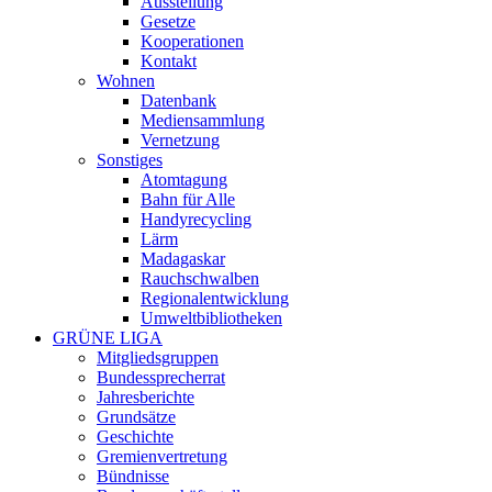
Ausstellung
Gesetze
Kooperationen
Kontakt
Wohnen
Datenbank
Mediensammlung
Vernetzung
Sonstiges
Atomtagung
Bahn für Alle
Handyrecycling
Lärm
Madagaskar
Rauchschwalben
Regionalentwicklung
Umweltbibliotheken
GRÜNE LIGA
Mitgliedsgruppen
Bundessprecherrat
Jahresberichte
Grundsätze
Geschichte
Gremienvertretung
Bündnisse