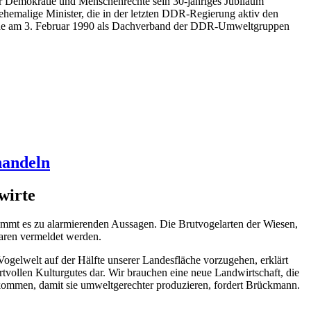
Demokratie und Menschenrechte sein 30-jähriges Jubiläum
hemalige Minister, die in der letzten DDR-Regierung aktiv den
rde am 3. Februar 1990 als Dachverband der DDR-Umweltgruppen
handeln
wirte
kommt es zu alarmierenden Aussagen. Die Brutvogelarten der Wiesen,
aaren vermeldet werden.
gelwelt auf der Hälfte unserer Landesfläche vorzugehen, erklärt
ollen Kulturgutes dar. Wir brauchen eine neue Landwirtschaft, die
kommen, damit sie umweltgerechter produzieren, fordert Brückmann.