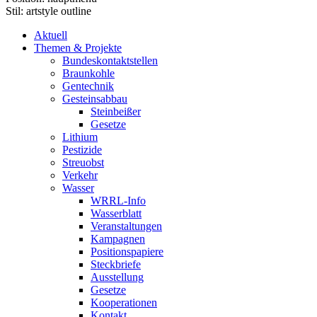
Stil:
artstyle outline
Aktuell
Themen & Projekte
Bundeskontaktstellen
Braunkohle
Gentechnik
Gesteinsabbau
Steinbeißer
Gesetze
Lithium
Pestizide
Streuobst
Verkehr
Wasser
WRRL-Info
Wasserblatt
Veranstaltungen
Kampagnen
Positionspapiere
Steckbriefe
Ausstellung
Gesetze
Kooperationen
Kontakt