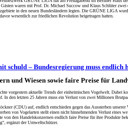
weltnetzwerk GRÜNE LIGA hat am Freitagabend im Berliner Haus der 
 Gästen waren mit Prof. Dr. Michael Succow und Klaus Schlüter zwei e
utzgebiete in den neuen Bundesländern legten. Die GRÜNE LIGA wu
davor wesentlich zur friedlichen Revolution beigetragen hatten.
mit schuld – Bundesregierung muss endlich 
n und Wiesen sowie faire Preise für Land
ichte vorgestern aktuelle Trends der einheimischen Vogelwelt. Dabei 
. In den letzten 25 Jahren muss ein Verlust von zwei Millionen Brutp
kner (CDU) auf, endlich entschieden gegen das Aussterben unserer Vo
 von Vogelarten stellt einen nicht hinnehmenden Verlust eines wertv
 von den Handelskonzernen endlich faire Preise für ihre Produkte be
ig“, ergänzt der Umweltschützer.