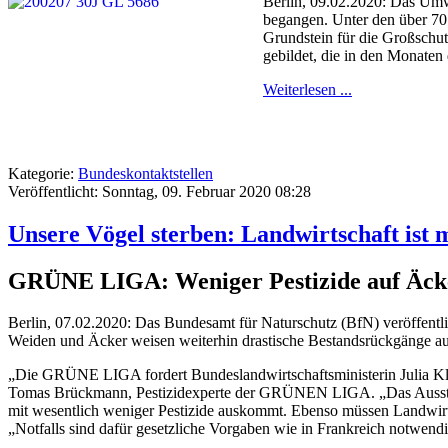
Berlin, 09.02.2020: Das Um
begangen. Unter den über 70
Grundstein für die Großsch
gebildet, die in den Monaten 
Weiterlesen ...
Kategorie:
Bundeskontaktstellen
Veröffentlicht: Sonntag, 09. Februar 2020 08:28
Unsere Vögel sterben: Landwirtschaft ist 
GRÜNE LIGA: Weniger Pestizide auf Äcker
Berlin, 07.02.2020: Das Bundesamt für Naturschutz (BfN) veröffentl
Weiden und Äcker weisen weiterhin drastische Bestandsrückgänge auf
„Die GRÜNE LIGA fordert Bundeslandwirtschaftsministerin Julia Klöc
Tomas Brückmann, Pestizidexperte der GRÜNEN LIGA. „Das Aussterben
mit wesentlich weniger Pestizide auskommt. Ebenso müssen Landwirte
„Notfalls sind dafür gesetzliche Vorgaben wie in Frankreich notwend