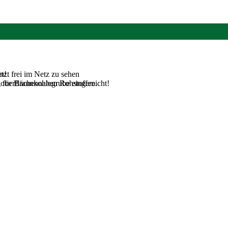
tzt frei im Netz zu sehen
n!
 oberflächennahen Rohstoffen.
für Braunkohlegrube eingereicht!