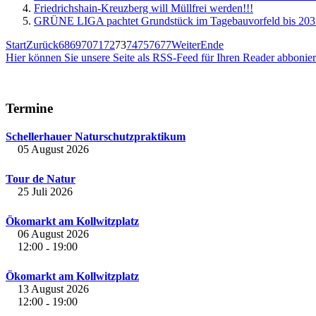
Friedrichshain-Kreuzberg will Müllfrei werden!!!
GRÜNE LIGA pachtet Grundstück im Tagebauvorfeld bis 203
Start
Zurück
68
69
70
71
72
73
74
75
76
77
Weiter
Ende
Hier können Sie unsere Seite als RSS-Feed für Ihren Reader abbonie
Termine
Schellerhauer Naturschutzpraktikum
05 August 2026
Tour de Natur
25 Juli 2026
Ökomarkt am Kollwitzplatz
06 August 2026
12:00
19:00
-
Ökomarkt am Kollwitzplatz
13 August 2026
12:00
19:00
-