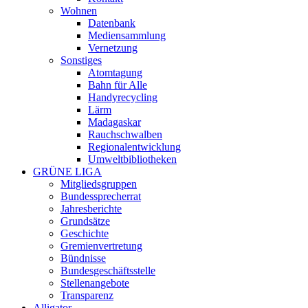
Wohnen
Datenbank
Mediensammlung
Vernetzung
Sonstiges
Atomtagung
Bahn für Alle
Handyrecycling
Lärm
Madagaskar
Rauchschwalben
Regionalentwicklung
Umweltbibliotheken
GRÜNE LIGA
Mitgliedsgruppen
Bundessprecherrat
Jahresberichte
Grundsätze
Geschichte
Gremienvertretung
Bündnisse
Bundesgeschäftsstelle
Stellenangebote
Transparenz
Alligator