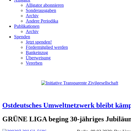
Alligator abonnieren
Sonderausgaben
Archiv
Andere Periodika
Publikationen
Archiv
Spenden
Jetzt spenden!
Fördermitglied werden
Bankeinzug
Überweisung
Vererben
Ostdeutsches Umweltnetzwerk bleibt kämp
GRÜNE LIGA beging 30-jähriges Jubiläu