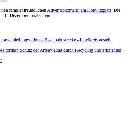
einen familienfreundlichen
Adventsökomarkt am Kollwitzplatz
. Die
 18. Dezember herzlich ein.
asse bleibt gewidmete Eisenbahnstrecke - Landkreis gesteht
e fordern Schutz der Artenvielfalt durch Recycling und effizienten
?"