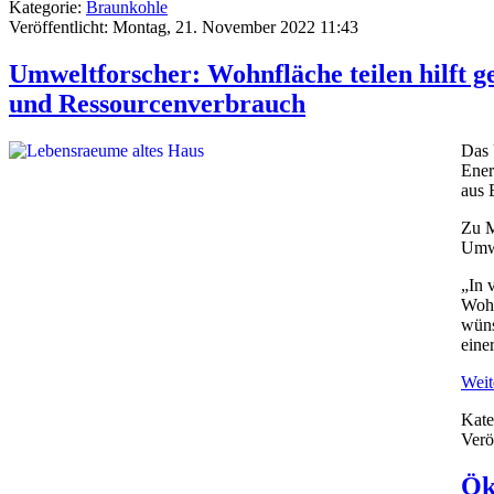
Kategorie:
Braunkohle
Veröffentlicht: Montag, 21. November 2022 11:43
Umweltforscher: Wohnfläche teilen hilft 
und Ressourcenverbrauch
Das 
Ener
aus 
Zu M
Umwe
„In 
Wohn
wüns
eine
Weite
Kate
Verö
Ök