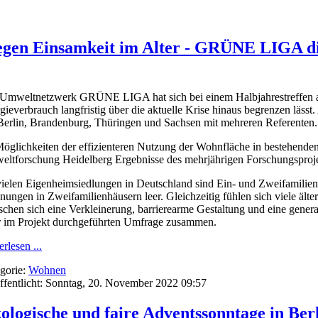
gegen Einsamkeit im Alter - GRÜNE LIGA dis
Umweltnetzwerk GRÜNE LIGA hat sich bei einem Halbjahrestreffen am
gieverbrauch langfristig über die aktuelle Krise hinaus begrenzen lässt
Berlin, Brandenburg, Thüringen und Sachsen mit mehreren Referenten.
öglichkeiten der effizienteren Nutzung der Wohnfläche in bestehenden 
ltforschung Heidelberg Ergebnisse des mehrjährigen Forschungsproj
vielen Eigenheimsiedlungen in Deutschland sind Ein- und Zweifamilien
ungen in Zweifamilienhäusern leer. Gleichzeitig fühlen sich viele ält
chen sich eine Verkleinerung, barrierearme Gestaltung und eine gener
r im Projekt durchgeführten Umfrage zusammen.
rlesen ...
gorie:
Wohnen
ffentlicht: Sonntag, 20. November 2022 09:57
ologische und faire Adventssonntage in Ber