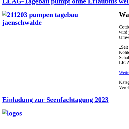
LEAG-Tagebau pumpt ohne Erlaubnis wei
Was
Cottb
wird 
Umwe
„Seit
Kohle
Schaf
LIGA
Weite
Kateg
Veröf
Einladung zur Seenfachtagung 2023