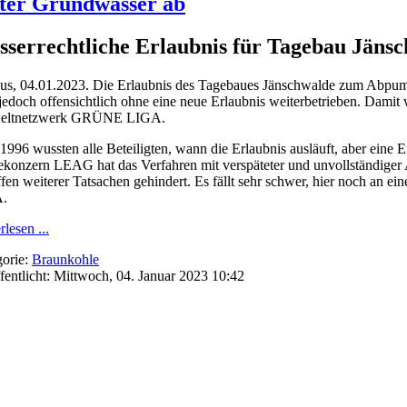
ter Grundwasser ab
serrechtliche Erlaubnis für Tagebau Jäns
us, 04.01.2023. Die Erlaubnis des Tagebaues Jänschwalde zum Abpum
jedoch offensichtlich ohne eine neue Erlaubnis weiterbetrieben. Damit 
ltnetzwerk GRÜNE LIGA.
 1996 wussten alle Beteiligten, wann die Erlaubnis ausläuft, aber eine E
konzern LEAG hat das Verfahren mit verspäteter und unvollständiger 
fen weiterer Tatsachen gehindert. Es fällt sehr schwer, hier noch an
.
rlesen ...
orie:
Braunkohle
fentlicht: Mittwoch, 04. Januar 2023 10:42