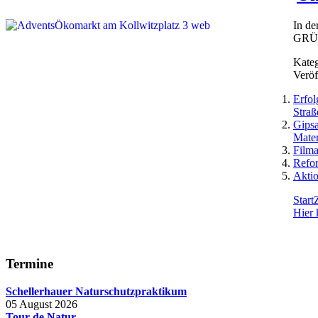
In de
GRÜNE
Kateg
Veröf
Erfol
Straß
Gipsa
Mater
Filma
Refor
Aktio
Start
Hier 
Termine
Schellerhauer Naturschutzpraktikum
05 August 2026
Tour de Natur