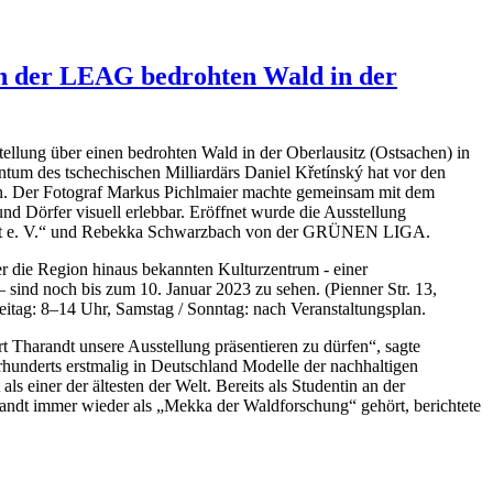
on der LEAG bedrohten Wald in der
ellung über einen bedrohten Wald in der Oberlausitz (Ostsachen) in
tum des tschechischen Milliardärs Daniel Křetínský hat vor den
n. Der Fotograf Markus Pichlmaier machte gemeinsam mit dem
örfer visuell erlebbar. Eröffnet wurde die Ausstellung
ndt e. V.“ und Rebekka Schwarzbach von der GRÜNEN LIGA.
r die Region hinaus bekannten Kulturzentrum - einer
– sind noch bis zum 10. Januar 2023 zu sehen. (Pienner Str. 13,
itag: 8–14 Uhr, Samstag / Sonntag: nach Veranstaltungsplan.
t Tharandt unsere Ausstellung präsentieren zu dürfen“, sagte
underts erstmalig in Deutschland Modelle der nachhaltigen
ls einer der ältesten der Welt. Bereits als Studentin an der
andt immer wieder als „Mekka der Waldforschung“ gehört, berichtete