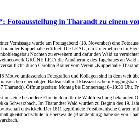
: Fotoausstellung in Tharandt zu einem v
einer Vernissage wurde am Freitagabend (18. November) eine Fotoausst
Tharandter Kuppelhalle eröffnet. Die LEAG, ein Unternehmen im Eigen
nkohletagebau Nochten zu erweitern und dafür den Wald zu vernichte
ltnetzwerk GRÜNE LIGA die Annäherung des Tagebaues an Wald und D
erkäuflich“ durch Carolina Bräuer vom Verein „Kuppelhalle Thara
15 Motive umfassenden Fotografien und Kollagen sind in dem weit übe
itionsreichen ehemaligen Badeanstalt mit klassizistischem Eingangsbau 
7 Tharandt). Öffnungszeiten: Montag bis Donnerstag: 8–18:30 Uhr, Fre
ist uns eine besondere Ehre in dem für die Waldforschung bekannten Or
kka Schwarzbach. Im Tharandter Wald wurden zu Beginn des 19. Jahrh
twirtschaft entwickelt. Der 1811 gegründete Forstbotanische Garten gilt a
haltigkeitshochschule in Eberswalde (Brandenburg) habe sie von Thar
arzbach.