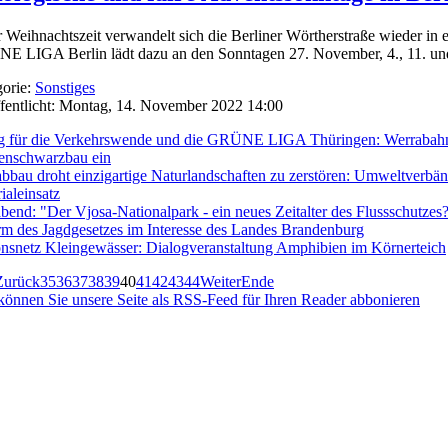
r Weihnachtszeit verwandelt sich die Berliner Wörtherstraße wieder in 
 LIGA Berlin lädt dazu an den Sonntagen 27. November, 4., 11. und
orie:
Sonstiges
fentlicht: Montag, 14. November 2022 14:00
g für die Verkehrswende und die GRÜNE LIGA Thüringen: Werrabahntr
enschwarzbau ein
bbau droht einzigartige Naturlandschaften zu zerstören: Umweltverbänd
ialeinsatz
bend: "Der Vjosa-Nationalpark - ein neues Zeitalter des Flussschutzes
m des Jagdgesetzes im Interesse des Landes Brandenburg
nsnetz Kleingewässer: Dialogveranstaltung Amphibien im Körnerteich
Zurück
35
36
37
38
39
40
41
42
43
44
Weiter
Ende
können Sie unsere Seite als RSS-Feed für Ihren Reader abbonieren