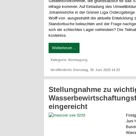
Gesteinsvorkommen, die grundsätzlich für das S
infrage kommen. Auf Einladung des Umweltbild
Johannishöhe in der Grünen Liga Osterzgebirge
Wolff von .ausgestrahlt die aktuelle Entwicklung 
Standortsuche beleuchten und der Frage nachge
sich ein schlechtes Lager verhindern? Die Teilna
kostenlos.
Weiterlesen ...
Kategorie:
Atomtagung
Veröffentlicht: Dienstag, 30. Juni 2020 14:33
Stellungnahme zu wicht
Wasserbewirtschaftungs
eingereicht
Frist
Juni 
Bunde
Wass