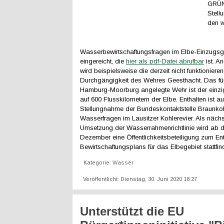
GRÜN
Stell
den w
Wasserbewirtschaftungsfragen im Elbe-Einzugsg
eingereicht, die
hier als pdf-Datei abrufbar
ist. A
wird beispielsweise die derzeit nicht funktioniere
Durchgängigkeit des Wehres Geesthacht. Das für
Hamburg-Moorburg angelegte Wehr ist der einz
auf 600 Flusskilometern der Elbe. Enthalten ist a
Stellungnahme der Bundeskontaktstelle Braunko
Wasserfragen im Lausitzer Kohlerevier. Als nächst
Umsetzung der Wasserrahmenrichtlinie wird ab 
Dezember eine Öffentlichkeitsbeteiligung zum Ent
Bewirtschaftungsplans für das Elbegebiet stattfin
Kategorie:
Wasser
Veröffentlicht: Dienstag, 30. Juni 2020 18:27
Unterstützt die EU