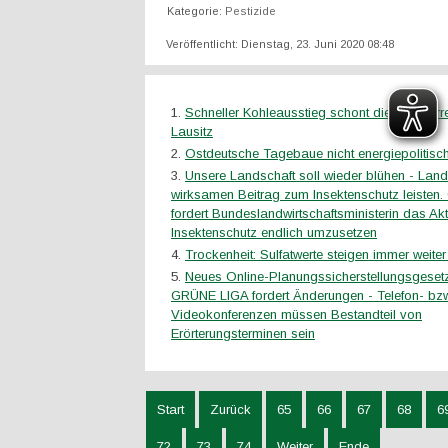
Kategorie:
Pestizide
Veröffentlicht: Dienstag, 23. Juni 2020 08:48
Schneller Kohleausstieg schont die Wasserr
Lausitz
Ostdeutsche Tagebaue nicht energiepolitisc
Unsere Landschaft soll wieder blühen - Land
wirksamen Beitrag zum Insektenschutz leiste
fordert Bundeslandwirtschaftsministerin das 
Insektenschutz endlich umzusetzen
Trockenheit: Sulfatwerte steigen immer weiter
Neues Online-Planungssicherstellungsgesetz i
GRÜNE LIGA fordert Änderungen - Telefon- bzw
Videokonferenzen müssen Bestandteil von
Erörterungsterminen sein
Start
Zurück
65
66
67
68
6
72
73
74
Weiter
Ende