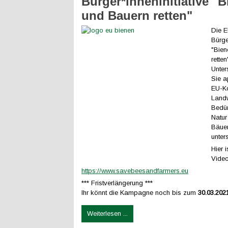
Bürger*inneninitiative "
und Bauern retten"
Die 
Bürge
"Bien
retten
Unter
Sie a
EU-K
Landw
Bedür
Natur
Bäuer
unter
Hier i
Video
https://www.savebeesandfarmers.eu
*** Fristverlängerung ***
Ihr könnt die Kampagne noch bis zum
30.03.202
Weiterlesen ...