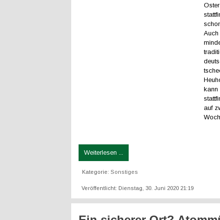
Oster
statt
schon
Auch 
mind
tradi
deuts
tsche
Heuho
kann 
stattf
auf z
Woch
Weiterlesen ...
Kategorie:
Sonstiges
Veröffentlicht: Dienstag, 30. Juni 2020 21:19
Ein sicherer Ort? Atommü