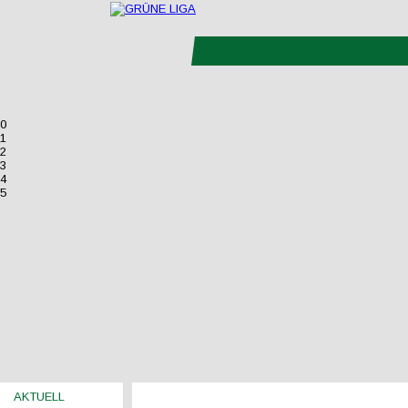
0
1
2
3
4
5
AKTUELL