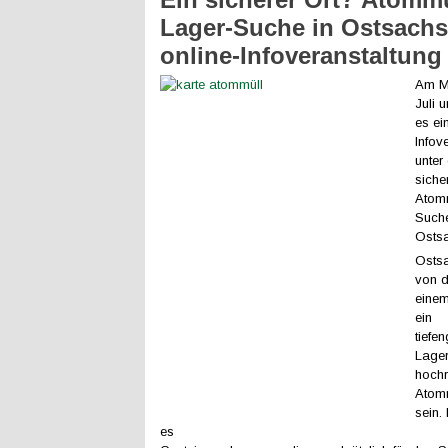
Lager-Suche in Ostsachs
online-Infoveranstaltung
Am Mi
Juli 
es ei
Infov
unter
siche
Atomm
Suche
Osts
Osts
von 
einem
ein
tiefe
Lager
hochr
Atomm
sein.
es