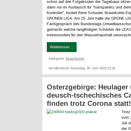
schon auf den Folgekosten der Tagebaue sitzen 
dann nur im Austausch für Transparenz und dem
Kontrolle!“, fordert René Schuster, Braunkohle-Ex
GRÜNEN LIGA. Am 15. Juni hatte die GRÜNE LI
Fachgespräch des Bundestags-Umweltausschuss
gemacht, welche langfristigen Schäden die LE
insbesondere für den Wasserhaushalt verursach
Weiterlesen ...
Kategorie:
Braunkohle
Veröffentlicht: Dienstag, 30. Juni 2020 22:24
Osterzgebirge: Heulager
deusch-tschechisches 
finden trotz Corona statt!
Trotz
vom 1
Juli 
der G