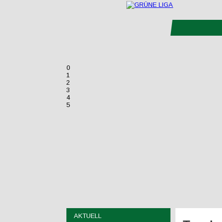
0
1
2
3
4
5
AKTUELL