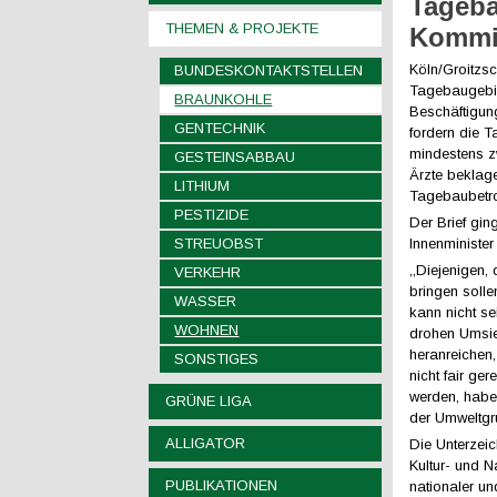
Tageba
THEMEN & PROJEKTE
Kommi
Köln/Groitzsc
BUNDESKONTAKTSTELLEN
Tagebaugebie
BRAUNKOHLE
Beschäftigun
GENTECHNIK
fordern die T
mindestens zw
GESTEINSABBAU
Ärzte beklag
LITHIUM
Tagebaubetrof
PESTIZIDE
Der Brief gin
STREUOBST
Innenminister
,,Diejenigen,
VERKEHR
bringen solle
WASSER
kann nicht s
WOHNEN
drohen Umsie
heranreichen
SONSTIGES
nicht fair ge
werden, haben
GRÜNE LIGA
der Umweltgr
ALLIGATOR
Die Unterzeic
Kultur- und N
PUBLIKATIONEN
nationaler u