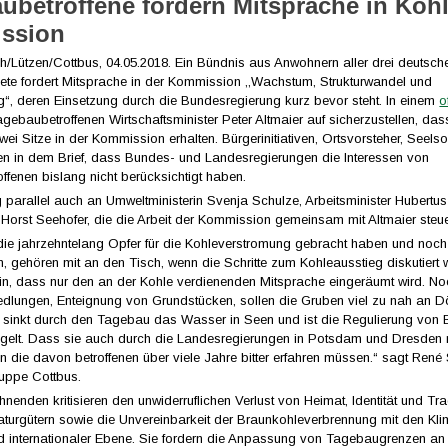
ubetroffene fordern Mitsprache in Kohl
ssion
h/Lützen/Cottbus, 04.05.2018. Ein Bündnis aus Anwohnern aller drei deutsch
te fordert Mitsprache in der Kommission ,,Wachstum, Strukturwandel und
g“, deren Einsetzung durch die Bundesregierung kurz bevor steht. In einem
o
agebaubetroffenen Wirtschaftsminister Peter Altmaier auf sicherzustellen, das
ei Sitze in der Kommission erhalten. Bürgerinitiativen, Ortsvorsteher, Seels
en in dem Brief, dass Bundes- und Landesregierungen die Interessen von
fenen bislang nicht berücksichtigt haben.
g parallel auch an Umweltministerin Svenja Schulze, Arbeitsminister Hubertus
 Horst Seehofer, die die Arbeit der Kommission gemeinsam mit Altmaier steue
 die jahrzehntelang Opfer für die Kohleverstromung gebracht haben und noch
n, gehören mit an den Tisch, wenn die Schritte zum Kohleausstieg diskutiert
ein, dass nur den an der Kohle verdienenden Mitsprache eingeräumt wird. N
dlungen, Enteignung von Grundstücken, sollen die Gruben viel zu nah an Dö
, sinkt durch den Tagebau das Wasser in Seen und ist die Regulierung von
regelt. Dass sie auch durch die Landesregierungen in Potsdam und Dresden n
 die davon betroffenen über viele Jahre bitter erfahren müssen.“ sagt René
uppe Cottbus.
hnenden kritisieren den unwiderruflichen Verlust von Heimat, Identität und Tra
aturgütern sowie die Unvereinbarkeit der Braunkohleverbrennung mit den Kli
nd internationaler Ebene. Sie fordern die Anpassung von Tagebaugrenzen an 