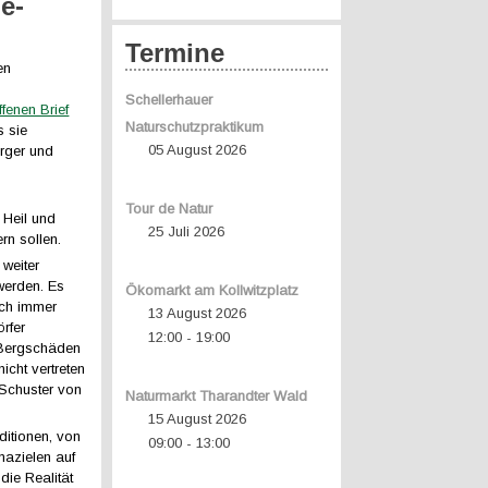
e-
Termine
en
Schellerhauer
ffenen Brief
Naturschutzpraktikum
s sie
05 August 2026
orger und
Tour de Natur
 Heil und
25 Juli 2026
rn sollen.
 weiter
 werden. Es
Ökomarkt am Kollwitzplatz
och immer
13 August 2026
rfer
12:00
19:00
-
 Bergschäden
icht vertreten
 Schuster von
Naturmarkt Tharandter Wald
15 August 2026
ditionen, von
09:00
13:00
-
mazielen auf
die Realität