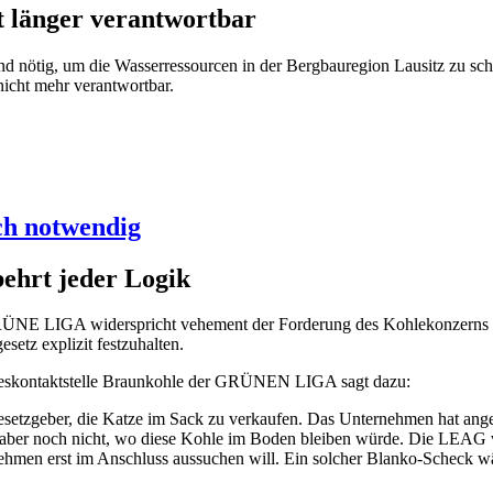
t länger verantwortbar
d nötig, um die Wasserressourcen in der Bergbauregion Lausitz zu sch
icht mehr verantwortbar.
ch notwendig
hrt jeder Logik
RÜNE LIGA widerspricht vehement der Forderung des Kohlekonzerns LE
setz explizit festzuhalten.
eskontaktstelle Braunkohle der GRÜNEN LIGA sagt dazu:
etzgeber, die Katze im Sack zu verkaufen. Das Unternehmen hat ang
t aber noch nicht, wo diese Kohle im Boden bleiben würde. Die LEAG v
nehmen erst im Anschluss aussuchen will. Ein solcher Blanko-Scheck wä