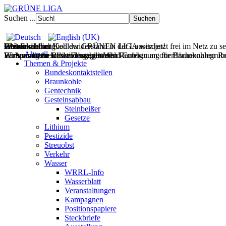
Suchen ...
Filmdoku über Kohlewiderstand in der Lausitz jetzt frei im Netz zu s
Gesteinsabbau
Wasser
Wohnen
UNverkäuflich!
Jetzt Fördermitglied der GRÜNEN LIGA werden!
Aktuell
Wir vernetzen Initiativen gegen den Raubbau an oberflächennahen Ro
Europas letzte wilde Flüsse retten!
Wohnraum im Bestand mobilisieren!
Verfassungsbeschwerde gegen Wald-Enteignung für Braunkohlegrube 
Themen & Projekte
Bundeskontaktstellen
Braunkohle
Gentechnik
Gesteinsabbau
Steinbeißer
Gesetze
Lithium
Pestizide
Streuobst
Verkehr
Wasser
WRRL-Info
Wasserblatt
Veranstaltungen
Kampagnen
Positionspapiere
Steckbriefe