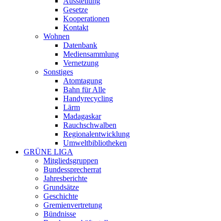
Ausstellung
Gesetze
Kooperationen
Kontakt
Wohnen
Datenbank
Mediensammlung
Vernetzung
Sonstiges
Atomtagung
Bahn für Alle
Handyrecycling
Lärm
Madagaskar
Rauchschwalben
Regionalentwicklung
Umweltbibliotheken
GRÜNE LIGA
Mitgliedsgruppen
Bundessprecherrat
Jahresberichte
Grundsätze
Geschichte
Gremienvertretung
Bündnisse