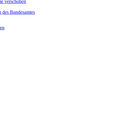
e verschoben
g des Bundesamtes
ren