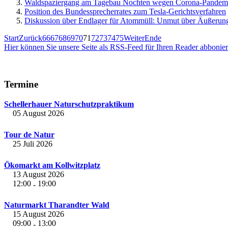
Waldspaziergang am Tagebau Nochten wegen Corona-Pandemi
Position des Bundessprecherrates zum Tesla-Gerichtsverfahren
Diskussion über Endlager für Atommüll: Unmut über Äußerun
Start
Zurück
66
67
68
69
70
71
72
73
74
75
Weiter
Ende
Hier können Sie unsere Seite als RSS-Feed für Ihren Reader abbonie
Termine
Schellerhauer Naturschutzpraktikum
05 August 2026
Tour de Natur
25 Juli 2026
Ökomarkt am Kollwitzplatz
13 August 2026
12:00
19:00
-
Naturmarkt Tharandter Wald
15 August 2026
09:00
13:00
-