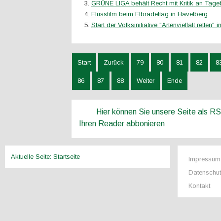
GRÜNE LIGA behält Recht mit Kritik an Tage
Flussfilm beim Elbradeltag in Havelberg
Start der Volksinitiative "Artenvielfalt retten"
Start
Zurück
79
80
81
82
8
86
87
88
Weiter
Ende
Hier können Sie unsere Seite als R
Ihren Reader abbonieren
Aktuelle Seite:
Startseite
Impressum
Datenschu
Kontakt