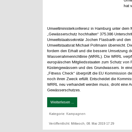
Umwe
hat 
Umweltministerkonferenz in Hamburg unter dem 
„Gewässerschutz hochhalten“ 375.386 Unterschri
Umweltstaatssekretär Jochen Flasbarth und de
Umweltstaatsrat Michael Pollmann überreicht. Di
fordern den Erhalt und die bessere Umsetzung d
Wasserrahmenrichtlinie (WRRL). Die WRRL verpfli
europäischen Mitgliedsstaaten zum Schutz von F
Küstengewässern und des Grundwassers. In ei
„Fitness Check“ überprüft die EU Kommission der
noch ihren Zweck erfüllt. Entscheidet die Kommis
WRRL neu verhandelt werden muss, droht eine A
Gewässerschutzes.
Weiterlesen ...
Kategorie:
Kampagnen
Veröffentlicht: Mittwoch, 08. Mai 2019 17:29