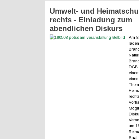
Umwelt- und Heimatschu
rechts - Einladung zum
abendlichen Diskurs
Am 8.
laden
Brand
Natur
Brand
DGB-
einem
einen
Them
Heima
recht
Vortr
Mögli
Disku
Veran
um 18
Reim
Saal 