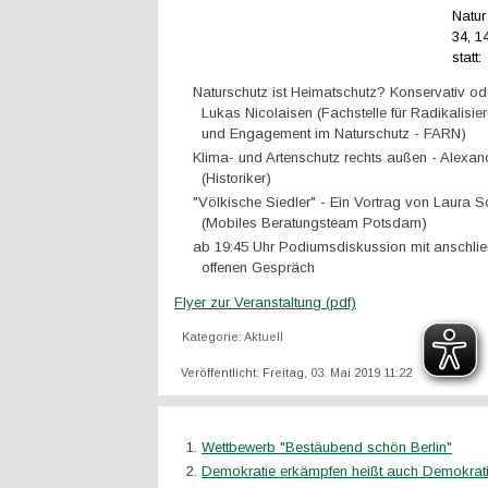
Natur
34, 
statt:
Naturschutz ist Heimatschutz? Konservativ ode
Lukas Nicolaisen (Fachstelle für Radikalisi
und Engagement im Naturschutz - FARN)
Klima- und Artenschutz rechts außen - Alexan
(Historiker)
"Völkische Siedler" - Ein Vortrag von Laura S
(Mobiles Beratungsteam Potsdam)
ab 19:45 Uhr Podiumsdiskussion mit anschl
offenen Gespräch
Flyer zur Veranstaltung (pdf)
Kategorie:
Aktuell
Veröffentlicht: Freitag, 03. Mai 2019 11:22
Wettbewerb "Bestäubend schön Berlin"
Demokratie erkämpfen heißt auch Demokrati