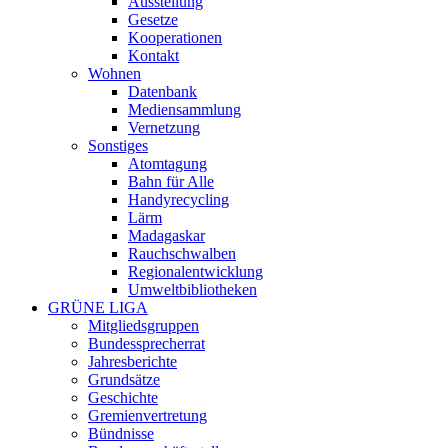
Ausstellung
Gesetze
Kooperationen
Kontakt
Wohnen
Datenbank
Mediensammlung
Vernetzung
Sonstiges
Atomtagung
Bahn für Alle
Handyrecycling
Lärm
Madagaskar
Rauchschwalben
Regionalentwicklung
Umweltbibliotheken
GRÜNE LIGA
Mitgliedsgruppen
Bundessprecherrat
Jahresberichte
Grundsätze
Geschichte
Gremienvertretung
Bündnisse