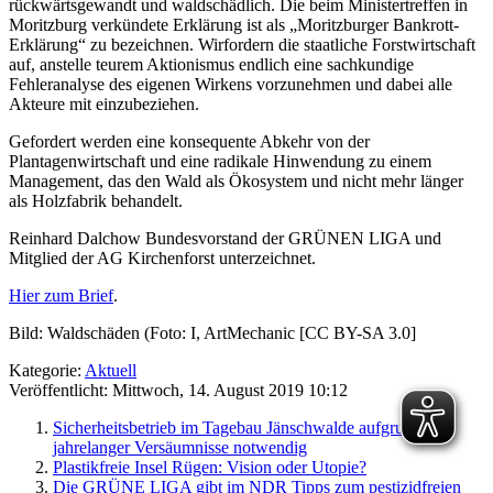
rückwärtsgewandt und waldschädlich. Die beim Ministertreffen in
Moritzburg verkündete Erklärung ist als „Moritzburger Bankrott-
Erklärung“ zu bezeichnen. Wirfordern die staatliche Forstwirtschaft
auf, anstelle teurem Aktionismus endlich eine sachkundige
Fehleranalyse des eigenen Wirkens vorzunehmen und dabei alle
Akteure mit einzubeziehen.
Gefordert werden eine konsequente Abkehr von der
Plantagenwirtschaft und eine radikale Hinwendung zu einem
Management, das den Wald als Ökosystem und nicht mehr länger
als Holzfabrik behandelt.
Reinhard Dalchow Bundesvorstand der GRÜNEN LIGA und
Mitglied der AG Kirchenforst unterzeichnet.
Hier zum Brief
.
Bild: Waldschäden (Foto: I, ArtMechanic [CC BY-SA 3.0]
Kategorie:
Aktuell
Veröffentlicht: Mittwoch, 14. August 2019 10:12
Sicherheitsbetrieb im Tagebau Jänschwalde aufgrund
jahrelanger Versäumnisse notwendig
Plastikfreie Insel Rügen: Vision oder Utopie?
Die GRÜNE LIGA gibt im NDR Tipps zum pestizidfreien