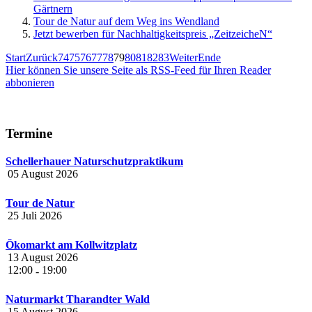
Gärtnern
Tour de Natur auf dem Weg ins Wendland
Jetzt bewerben für Nachhaltigkeitspreis „ZeitzeicheN“
Start
Zurück
74
75
76
77
78
79
80
81
82
83
Weiter
Ende
Hier können Sie unsere Seite als RSS-Feed für Ihren Reader
abbonieren
Termine
Schellerhauer Naturschutzpraktikum
05 August 2026
Tour de Natur
25 Juli 2026
Ökomarkt am Kollwitzplatz
13 August 2026
12:00
19:00
-
Naturmarkt Tharandter Wald
15 August 2026