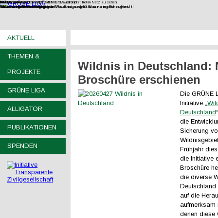
Filmdoku über Kohlewiderstand in der Lausitz jetzt frei im Netz zu sehen
Gesteinsabbau
Wasser
Wohnen
UNverkäuflich!
Jetzt Fördermitglied der GRÜNEN LIGA werden!
Wir vernetzen Initiativen gegen den Raubbau an oberflächennahen Rohstoffen.
Europas letzte wilde Flüsse retten!
Wohnraum im Bestand mobilisieren!
Verfassungsbeschwerde gegen Wald-Enteignung für Braunkohlegrube eingereicht!
AKTUELL
THEMEN &
Wildnis in Deutschland:
PROJEKTE
Broschüre erschienen
GRÜNE LIGA
Die GRÜNE LI
Initiative „
Wil
ALLIGATOR
Deutschland
die Entwickl
PUBLIKATIONEN
Sicherung v
Wildnisgebiet
SPENDEN
Frühjahr die
die Initiative
Broschüre he
die diverse 
Deutschland v
auf die Hera
aufmerksam 
denen diese 