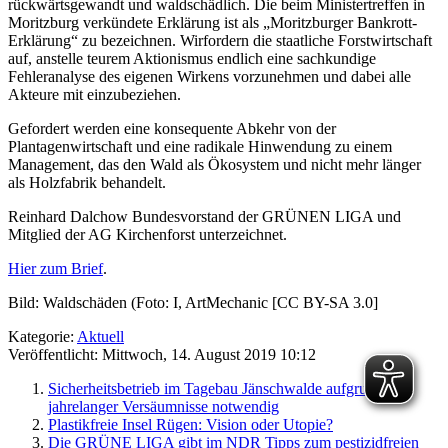
rückwärtsgewandt und waldschädlich. Die beim Ministertreffen in
Moritzburg verkündete Erklärung ist als „Moritzburger Bankrott-
Erklärung“ zu bezeichnen. Wirfordern die staatliche Forstwirtschaft
auf, anstelle teurem Aktionismus endlich eine sachkundige
Fehleranalyse des eigenen Wirkens vorzunehmen und dabei alle
Akteure mit einzubeziehen.
Gefordert werden eine konsequente Abkehr von der
Plantagenwirtschaft und eine radikale Hinwendung zu einem
Management, das den Wald als Ökosystem und nicht mehr länger
als Holzfabrik behandelt.
Reinhard Dalchow Bundesvorstand der GRÜNEN LIGA und
Mitglied der AG Kirchenforst unterzeichnet.
Hier zum Brief
.
Bild: Waldschäden (Foto: I, ArtMechanic [CC BY-SA 3.0]
Kategorie:
Aktuell
Veröffentlicht: Mittwoch, 14. August 2019 10:12
Sicherheitsbetrieb im Tagebau Jänschwalde aufgrund
jahrelanger Versäumnisse notwendig
Plastikfreie Insel Rügen: Vision oder Utopie?
Die GRÜNE LIGA gibt im NDR Tipps zum pestizidfreien