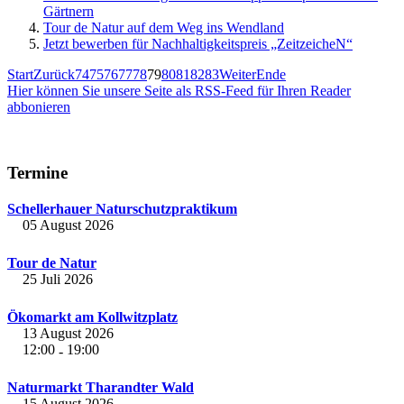
Gärtnern
Tour de Natur auf dem Weg ins Wendland
Jetzt bewerben für Nachhaltigkeitspreis „ZeitzeicheN“
Start
Zurück
74
75
76
77
78
79
80
81
82
83
Weiter
Ende
Hier können Sie unsere Seite als RSS-Feed für Ihren Reader
abbonieren
Termine
Schellerhauer Naturschutzpraktikum
05 August 2026
Tour de Natur
25 Juli 2026
Ökomarkt am Kollwitzplatz
13 August 2026
12:00
19:00
-
Naturmarkt Tharandter Wald
15 August 2026