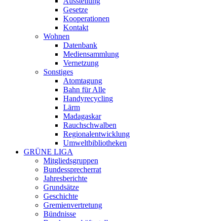
Ausstellung
Gesetze
Kooperationen
Kontakt
Wohnen
Datenbank
Mediensammlung
Vernetzung
Sonstiges
Atomtagung
Bahn für Alle
Handyrecycling
Lärm
Madagaskar
Rauchschwalben
Regionalentwicklung
Umweltbibliotheken
GRÜNE LIGA
Mitgliedsgruppen
Bundessprecherrat
Jahresberichte
Grundsätze
Geschichte
Gremienvertretung
Bündnisse