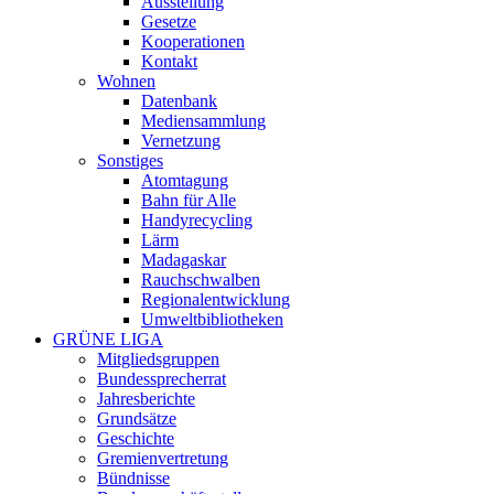
Ausstellung
Gesetze
Kooperationen
Kontakt
Wohnen
Datenbank
Mediensammlung
Vernetzung
Sonstiges
Atomtagung
Bahn für Alle
Handyrecycling
Lärm
Madagaskar
Rauchschwalben
Regionalentwicklung
Umweltbibliotheken
GRÜNE LIGA
Mitgliedsgruppen
Bundessprecherrat
Jahresberichte
Grundsätze
Geschichte
Gremienvertretung
Bündnisse