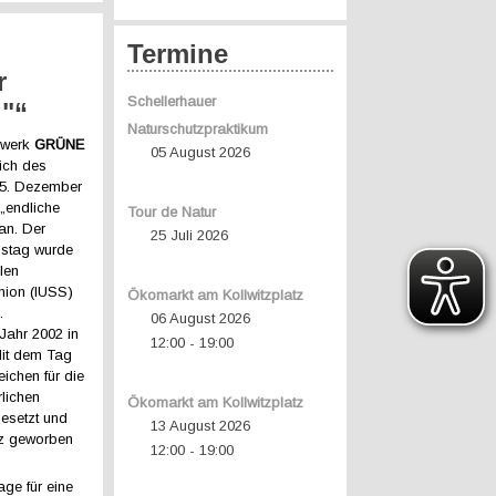
s
Termine
r
Schellerhauer
g"“
Naturschutzpraktikum
zwerk
GRÜNE
05 August 2026
ich des
5. Dezember
 „endliche
Tour de Natur
an. Der
25 Juli 2026
onstag wurde
len
nion (IUSS)
Ökomarkt am Kollwitzplatz
.
06 August 2026
Jahr 2002 in
12:00
19:00
-
Mit dem Tag
eichen für die
lichen
Ökomarkt am Kollwitzplatz
esetzt und
13 August 2026
tz geworben
12:00
19:00
-
age für eine