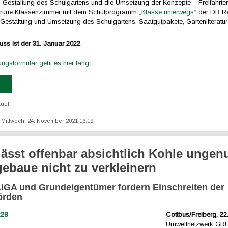
 Gestaltung des Schulgartens und die Umsetzung der Konzepte – Freifahrten
 Grüne Klassenzimmer mit dem Schulprogramm
„Klasse unterwegs“
der DB Re
 Gestaltung und Umsetzung des Schulgartens, Saatgutpakete, Gartenliteratur
uss ist der 31. Januar 2022
.
gsformular geht es hier lang
...
tuell
t: Mittwoch, 24. November 2021 16:19
ässt offenbar absichtlich Kohle ungenu
ebaue nicht zu verkleinern
GA und Grundeigentümer fordern Einschreiten der
örden
Cottbus/Freiberg, 22
Umweltnetzwerk GR