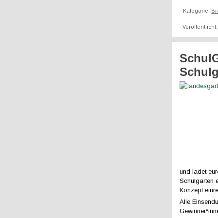
Kategorie:
Br
Veröffentlich
SchulG
Schulg
und ladet eu
Schulgarten 
Konzept einre
Alle Einsend
Gewinner*inne