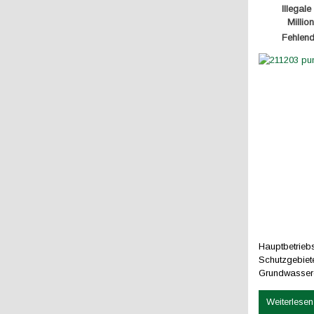
Illegal
Milli
Fehlend
Hauptbetrieb
Schutzgebiet
Grundwassere
Weiterlesen 