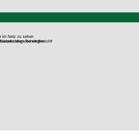
ei im Netz zu sehen
flächennahen Rohstoffen.
raunkohlegrube eingereicht!