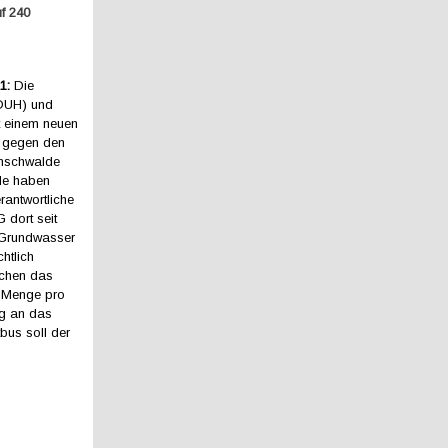
f 240
1:
Die
(DUH) und
 einem neuen
t gegen den
nschwalde
de haben
erantwortliche
dort seit
 Grundwasser
htlich
schen das
n Menge pro
ag an das
bus soll der