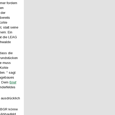
ümer fordern
den
 der
bereits
 Kohle
, statt seine
ern. Ein
at die LEAG
hwalde
 dass die
rundstücken
de muss
 Kohle
den. “ sagt
Tagebaues
n. Dem
Brief
nderfeldes
 ausdrücklich
 LBGR könne
m Abbaufeld