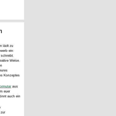
n
n lädt zu
werb ein:
, schreibt.
reative Weise.
en
eures
res Konzeptes
ormular
aus
um euer
önnt auch ein
e
 zur