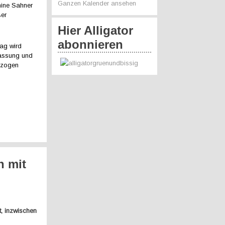
Ganzen Kalender ansehen
phine Sahner
ßer
Hier Alligator
abonnieren
rag wird
passung und
gezogen
n mit
, inzwischen