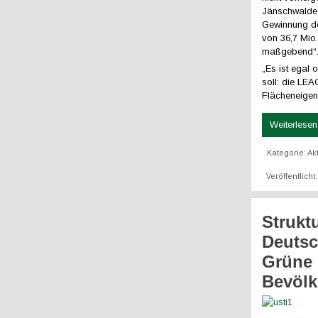
Jänschwalde 
Gewinnung de
von 36,7 Mio
maßgebend“
„Es ist egal
soll: die LEA
Flächeneigen
Weiterlesen 
Kategorie:
Ak
Veröffentlich
Strukt
Deutsc
Grüne L
Bevöl