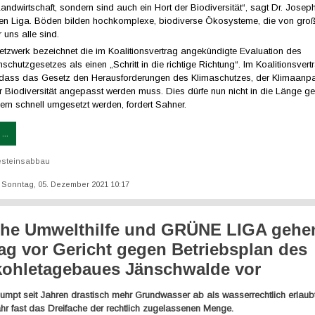
Landwirtschaft, sondern sind auch ein Hort der Biodiversität“, sagt Dr. Jose
en Liga. Böden bilden hochkomplexe, biodiverse Ökosysteme, die von gro
 uns alle sind.
tzwerk bezeichnet die im Koalitionsvertrag angekündigte Evaluation des
hutzgesetzes als einen „Schritt in die richtige Richtung“. Im Koalitionsvert
, dass das Gesetz den Herausforderungen des Klimaschutzes, der Klimaan
er Biodiversität angepasst werden muss. Dies dürfe nun nicht in die Länge 
rn schnell umgesetzt werden, fordert Sahner.
...
steinsabbau
t: Sonntag, 05. Dezember 2021 10:17
he Umwelthilfe und GRÜNE LIGA gehe
rag vor Gericht gegen Betriebsplan des
ohletagebaues Jänschwalde vor
mpt seit Jahren drastisch mehr Grundwasser ab als wasserrechtlich erlaubt
hr fast das Dreifache der rechtlich zugelassenen Menge.