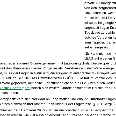
private Grundeigent
von den Bergbehör
einzuschreiten, wenn
Kohlekonzern LEAG 
teilweise freigelegte
ungenutzt liegen lässt
Tagebaue zu verklein
solches Vorgehen h
zum Tagebau Jänsc
selbst eingeräumt.
„Es kann nicht sein,
LEAG auf eigenen G
 lässt, aber anderen Grundeigentümern mit Enteignung droht. Die Bergbehör
, weil das Berggesetz dieses Vorgehen als Raubbau verbietet. Wenn weniger
d, muss der Eingriff in Natur und Privateigentum entsprechend verringert wer
 Dr. Philipp Schulte. Das Umweltnetzwerk GRÜNE LIGA hat im Vorfeld des 
n Wald gepachtet, den seine Eigentümer nicht an die LEAG verkaufen wolle
sische Oberbergamt
haben sich weitere Grundeigentümer im Bereich des So
geschlossen.
rggesetz verbietet Raubbau an Lagerstätten und erlaubt Grundabtretungen
n eines sinnvollen und planmäßigen Abbaus der Lagerstätte. (§ 79 BBergG)
chreiben der LEAG vom 29.09.2021 an die brandenburgische Bergbehörde
gesehen werden, wie viel Restkohlevorrat nach Erreichen der Abbaugrenze i