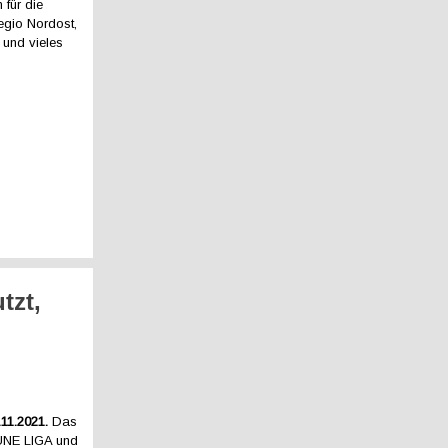
 für die
gio Nordost,
 und vieles
tzt,
.11.2021.
Das
ÜNE LIGA und