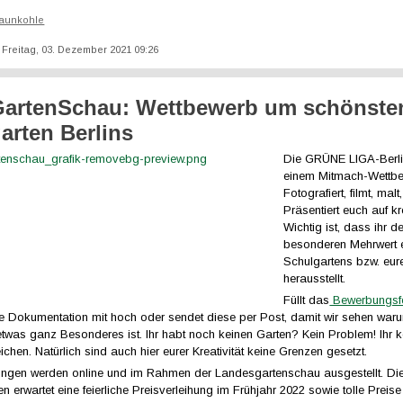
aunkohle
t: Freitag, 03. Dezember 2021 09:26
artenSchau: Wettbewerb um schönste
arten Berlins
Die GRÜNE LIGA-Berli
einem Mitmach-Wettbe
Fotografiert, filmt, malt
Präsentiert euch auf k
Wichtig ist, dass ihr d
besonderen Mehrwert 
Schulgartens bzw. eu
herausstellt.
Füllt das
Bewerbungsf
re Dokumentation mit hoch oder sendet diese per Post, damit wir sehen war
etwas ganz Besonderes ist. Ihr habt noch keinen Garten? Kein Problem! Ihr k
ichen. Natürlich sind auch hier eurer Kreativität keine Grenzen gesetzt.
ungen werden online und im Rahmen der Landesgartenschau ausgestellt. Di
n erwartet eine feierliche Preisverleihung im Frühjahr 2022 sowie tolle Preise