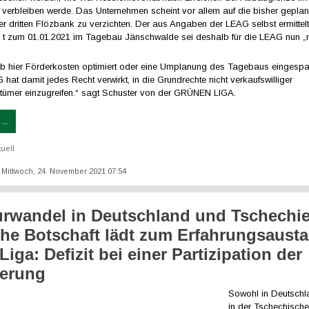
verbleiben werde. Das Unternehmen scheint vor allem auf die bisher geplan
r dritten Flözbank zu verzichten. Der aus Angaben der LEAG selbst ermittelt
. t zum 01.01.2021 im Tagebau Jänschwalde sei deshalb für die LEAG nun „
.
 ob hier Förderkosten optimiert oder eine Umplanung des Tagebaus eingespa
G hat damit jedes Recht verwirkt, in die Grundrechte nicht verkaufswilliger
tümer einzugreifen.“ sagt Schuster von der GRÜNEN LIGA.
...
tuell
t: Mittwoch, 24. November 2021 07:54
urwandel in Deutschland und Tschechi
he Botschaft lädt zum Erfahrungsaust
iga: Defizit bei einer Partizipation der
kerung
Sowohl in Deutschl
in der Tschechisch