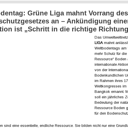
dentag: Grüne Liga mahnt Vorrang de
chutzgesetzes an – Ankündigung eine
ion ist „Schritt in die richtige Richtun
Das Umweltweltnet
LIGA
mahnt anlässl
Weltbodentags am 
mehr Schutz für die
Ressource“ Boden 
internationale Akti
von der Internationa
Bodenkundlichen U
im Rahmen ihres 17
Weltkongresses im 
Bangkok ernannt. 
soll ein jährliches Z
Bedeutung der natür
Ressource Boden g
für den Bodenschu
 sind eine essentielle, endliche Ressource. Sie bilden nicht nur eine Grundl