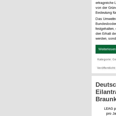
ertragreiche 
von der Grün
Bedeutung für
Das Umweltne
Bundesbodensc
festgehalten
den Erhalt d
werden, sonde
Weiterlesen 
Kategorie:
Ge
Veröffentlich
Deutsc
Eilant
Braunk
LEAG pu
pro Ja