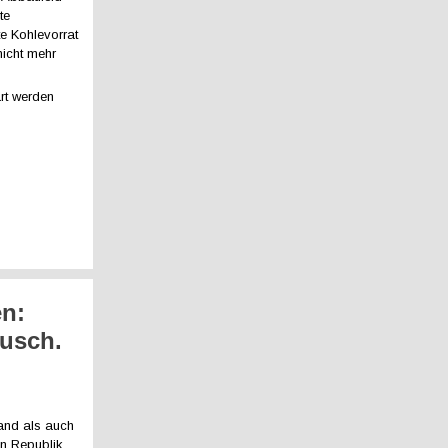
te
e Kohlevorrat
nicht mehr
rt werden
en:
ausch.
and als auch
en Republik