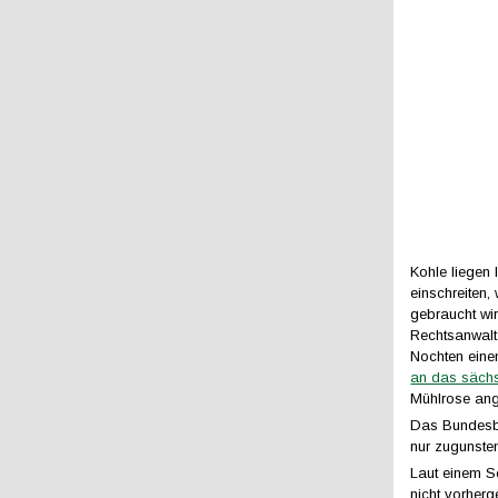
Kohle liegen
einschreiten
gebraucht wir
Rechtsanwalt
Nochten eine
an das säch
Mühlrose an
Das Bundesbe
nur zugunste
Laut einem S
nicht vorher