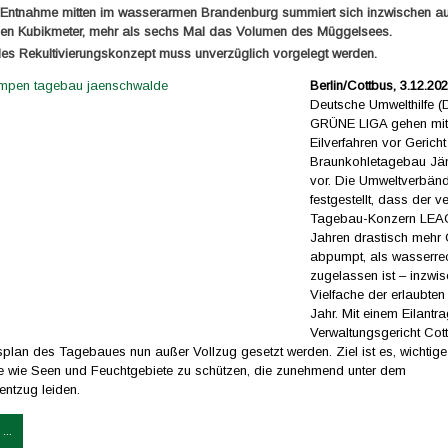
e Entnahme mitten im wasserarmen Brandenburg summiert sich inzwischen au
onen Kubikmeter, mehr als sechs Mal das Volumen des Müggelsees.
es Rekultivierungskonzept muss unverzüglich vorgelegt werden.
Berlin/Cottbus, 3.12.202
Deutsche Umwelthilfe 
GRÜNE LIGA gehen mit
Eilverfahren vor Gerich
Braunkohletagebau Jä
vor. Die Umweltverbän
festgestellt, dass der v
Tagebau-Konzern LEAG 
Jahren drastisch mehr
abpumpt, als wasserrec
zugelassen ist – inzwi
Vielfache der erlaubte
Jahr. Mit einem Eilantr
Verwaltungsgericht Cott
splan des Tagebaues nun außer Vollzug gesetzt werden. Ziel ist es, wichtige
e wie Seen und Feuchtgebiete zu schützen, die zunehmend unter dem
ntzug leiden.
...