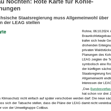
u Nochten: Rote Karte für Kohle-
gnungen
hsische Staatsregierung muss Allgemeinwohl über
en der LEAG stellen
Rohne, 06.10.2024.
Braunkohletagebau
trafen sich heute G
drohenden Enteignu
privaten Waldstück
Planungen des Koh
LEAG zeigten die T
symbolisch eine Ro
der künftigen sächs
Staatsregierung for
Allgemeinwohl endli
Interessen der LEAG
„Das
Bundesverfas
hat schon vor drei 
ss Klimaschutz nicht einfach auf später verschoben werden darf. Die neue sä
s sich der Tatsache stellen, dass die Pläne der LEAG damit nicht vereinbar
r von der Umweltgruppe Cottbus.