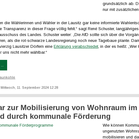
grundsätzlich ab. 
nur mit zusätzlich
en die Wählerinnen und Wähler in der Lausitz gar keine informierte Wahlent
 die Transparenz in dieser Frage völlig fehlt.“ sagt René Schuster, langjähriges
usschuss des Landes. Schuster weiter: „Die AfD sollte sich über die Vorgä
eren, als die rot-schwarze Landesregierung noch neue Tagebaue plante. D
 vierzig Lausitzer Dörfern eine
Erklärung verabschiedet
, in der es heißt: „Wer
für uns nicht mehr wählbar.“
...
aunkohle
t: Mittwoch, 11. September 2024 12:28
r zur Mobilisierung von Wohnraum im
nd durch kommunale Förderung
Wie können Komm
ungenutzten Wohn
mobilisieren und da