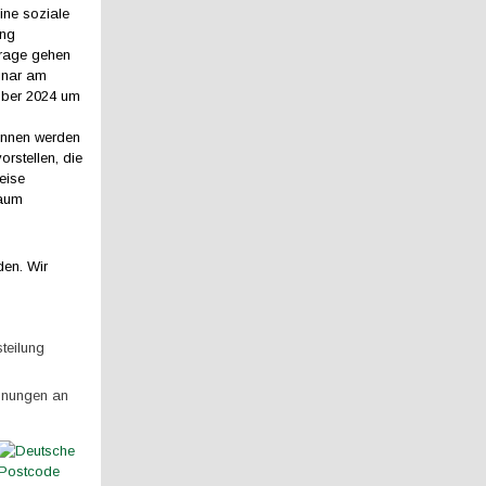
ne soziale
ng
Frage gehen
inar am
mber 2024 um
innen werden
rstellen, die
eise
raum
den. Wir
teilung
hnungen an