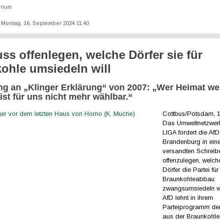
thium
t: Montag, 16. September 2024 11:40
ss offenlegen, welche Dörfer sie für
ohle umsiedeln will
ng an „Klinger Erklärung“ von 2007: „Wer Heimat we
 ist für uns nicht mehr wählbar.“
Cottbus/Potsdam, 1
Das Umweltnetzwe
LIGA fordert die AfD
Brandenburg in ein
versandten Schreibe
offenzulegen, welch
Dörfer die Partei fü
Braunkohleabbau
zwangsumsiedeln w
AfD lehnt in ihrem
Parteiprogramm de
aus der Braunkohl