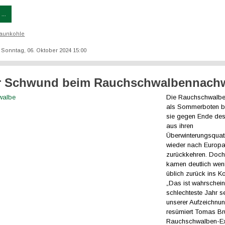
...
aunkohle
t: Sonntag, 06. Oktober 2024 15:00
er Schwund beim Rauchschwalbennach
Die Rauchschwalbe
als Sommerboten b
sie gegen Ende des
aus ihren
Überwinterungsquati
wieder nach Europ
zurückkehren. Doch
kamen deutlich wen
üblich zurück ins K
„Das ist wahrschein
schlechteste Jahr s
unserer Aufzeichnu
resümiert Tomas B
Rauchschwalben-Ex