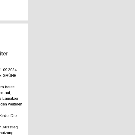
iter
1.09.
2024.
rk GRÜNE
em heute
n auf,
e Lausitzer
r den weiteren
ürde. Die
n Ausstieg
enutzung