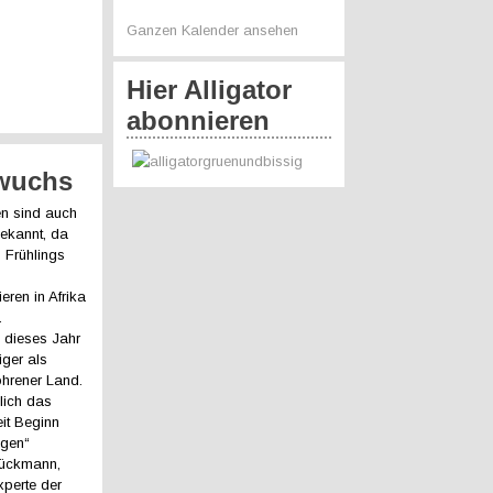
Ganzen Kalender ansehen
Hier Alligator
abonnieren
wuchs
n sind auch
ekannt, da
 Frühlings
eren in Afrika
a
 dieses Jahr
iger als
ohrener Land.
lich das
eit Beginn
ngen“
rückmann,
perte der