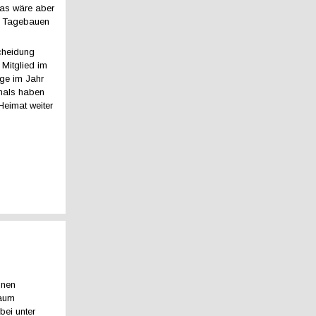
Das wäre aber
en Tagebauen
scheidung
 Mitglied im
nge im Jahr
amals haben
 Heimat weiter
unen
raum
bei unter