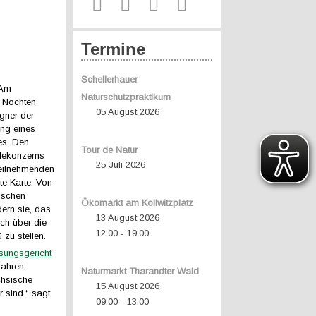
Termine
Schellerhauer
 Am
Naturschutzpraktikum
 Nochten
05 August 2026
egner der
ng eines
es. Den
Tour de Natur
lekonzerns
25 Juli 2026
eilnehmenden
te Karte. Von
ischen
Ökomarkt am Kollwitzplatz
dern sie, das
13 August 2026
ch über die
12:00
19:00
-
 zu stellen.
sungsgericht
Jahren
Naturmarkt Tharandter Wald
chsische
15 August 2026
 sind.“ sagt
09:00
13:00
-