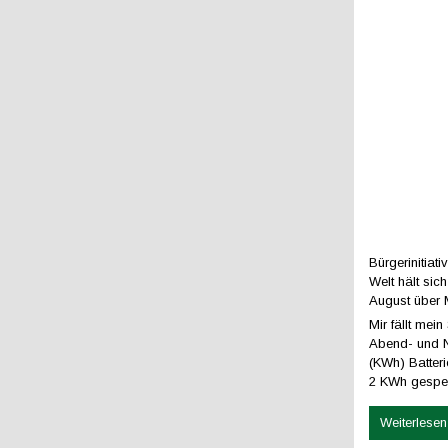
Bürgerinitiat
Welt hält si
August über 
Mir fällt mei
Abend- und N
(KWh) Batter
2 KWh gespei
Weiterlesen 