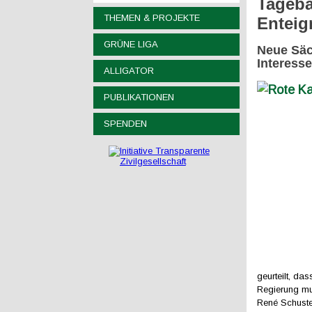
Tageba
THEMEN & PROJEKTE
Entei
GRÜNE LIGA
Neue Säc
Interess
ALLIGATOR
PUBLIKATIONEN
SPENDEN
geurteilt, da
Regierung mus
René Schuste