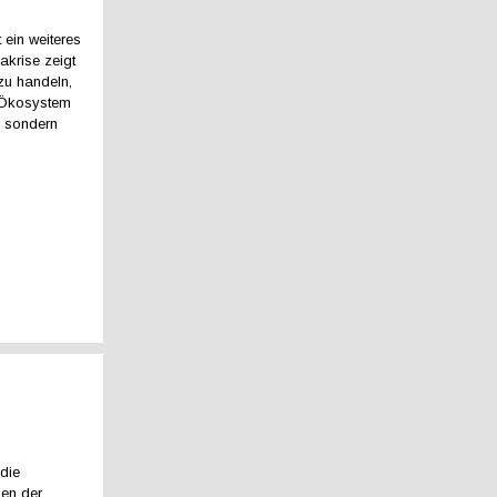
ein weiteres
akrise zeigt
zu handeln,
s Ökosystem
, sondern
die
en der