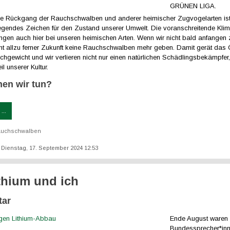
GRÜNEN LIGA.
he Rückgang der Rauchschwalben und anderer heimischer Zugvogelarten ist 
egendes Zeichen für den Zustand unserer Umwelt. Die voranschreitende Klim
ngen auch hier bei unseren heimischen Arten. Wenn wir nicht bald anfangen 
icht allzu ferner Zukunft keine Rauchschwalben mehr geben. Damit gerät da
hgewicht und wir verlieren nicht nur einen natürlichen Schädlingsbekämpfer
l unserer Kultur.
en wir tun?
...
uchschwalben
t: Dienstag, 17. September 2024 12:53
thium und ich
ar
Ende August waren 
Bundessprecher*inn