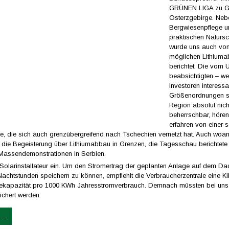
GRÜNEN LIGA zu G
Osterzgebirge. Neb
Bergwiesenpflege 
praktischen Naturs
wurde uns auch vom
möglichen Lithium
berichtet. Die vom
beabsichtigten – wei
Investoren interessa
Größenordnungen si
Region absolut nich
beherrschbar, hören
erfahren von einer s
ive, die sich auch grenzübergreifend nach Tschechien vernetzt hat. Auch woa
ch die Begeisterung über Lithiumabbau in Grenzen, die Tagesschau berichtete
Massendemonstrationen in Serbien.
n Solarinstallateur ein. Um den Stromertrag der geplanten Anlage auf dem Dac
achtstunden speichern zu können, empfiehlt die Verbraucherzentrale eine Ki
iekapazität pro 1000 KWh Jahresstromverbrauch. Demnach müssten bei uns
chert werden.
...