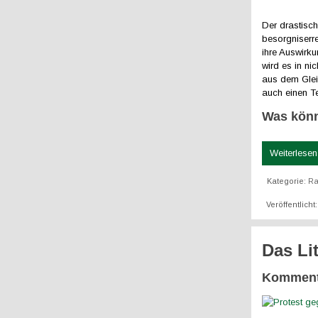
Der drastisc
besorgniserr
ihre Auswirku
wird es in n
aus dem Gleic
auch einen Tei
Was könn
Weiterlesen 
Kategorie:
Ra
Veröffentlich
Das Li
Komment