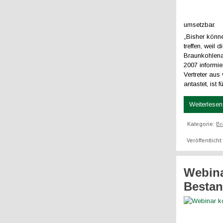
umsetzbar.
„Bisher könn
treffen, weil
Braunkohlena
2007 informi
Vertreter aus
antastet, ist 
Weiterlesen 
Kategorie:
Br
Veröffentlich
Webina
Besta