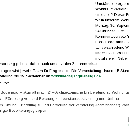
Umständen sogar ei
Wohnraumversorgu
erreichen? Dieser 
wir in unserem Web
Montag, 30. Septe
14 Uhr nach. Drei
Kommunalvertreter*
Förderprogramme vo
auf verschiedene W
ungenutzten Wohn
mobilisieren. Neben
sorgung geht es dabei auch um sozialen Zusammenhalt.
rägen wird jeweils Raum für Fragen sein. Die Veranstaltung dauert 1,5 Stun
meldung bis 29. September an
wohnflaeche[at]grueneliga.de.
h vor:
Bodenegg – „Aus alt mach 2“ – Architektonische Erstberatung zu Wohnungs
 – Förderung von und Beratung zu Leerstandsaktivierung und Umbau
h-Gmünd – Beratung zu und Förderung der Vermietung (leerstehender) Wo
iligte Bevölkerungsgruppen