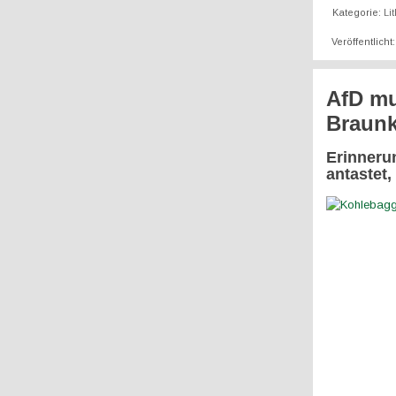
Kategorie:
Li
Veröffentlich
AfD mu
Braunk
Erinneru
antastet,