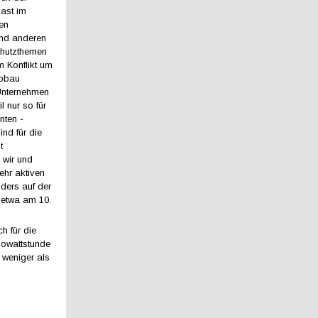
ast im
en
und anderen
chutzthemen
 Konflikt um
abbau
 Unternehmen
l nur so für
nten -
nd für die
t
 wir und
ehr aktiven
nders auf der
 etwa am 10.
h für die
lowattstunde
 weniger als