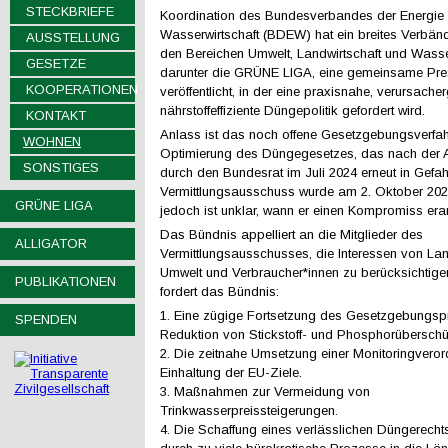
STECKBRIEFE
Koordination des Bundesverbandes der Energie
Wasserwirtschaft (BDEW) hat ein breites Verbä
AUSSTELLUNG
den Bereichen Umwelt, Landwirtschaft und Wasser
GESETZE
darunter die GRÜNE LIGA, eine gemeinsame Pres
KOOPERATIONEN
veröffentlicht, in der eine praxisnahe, verursache
nährstoffeffiziente Düngepolitik gefordert wird.
KONTAKT
Anlass ist das noch offene Gesetzgebungsverfah
WOHNEN
Optimierung des Düngegesetzes, das nach der 
SONSTIGES
durch den Bundesrat im Juli 2024 erneut in Gefah
Vermittlungsausschuss wurde am 2. Oktober 2024
GRÜNE LIGA
jedoch ist unklar, wann er einen Kompromiss erar
Das Bündnis appelliert an die Mitglieder des
ALLIGATOR
Vermittlungsausschusses, die Interessen von Land
Umwelt und Verbraucher*innen zu berücksichtige
PUBLIKATIONEN
fordert das Bündnis:
1. Eine zügige Fortsetzung des Gesetzgebungsp
SPENDEN
Reduktion von Stickstoff- und Phosphorübersch
2. Die zeitnahe Umsetzung einer Monitoringvero
Einhaltung der EU-Ziele.
3. Maßnahmen zur Vermeidung von
Trinkwasserpreissteigerungen.
4. Die Schaffung eines verlässlichen Düngerechts