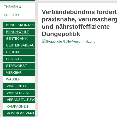
THEMEN &
Verbändebündnis fordert
PROJEKTE
praxisnahe, verursacher
BUNDESKONTAKTSTELLEN
und nährstoffeffiziente
BRAUNKOHLE
Düngepolitik
GENTECHNIK
GESTEINSABBAU
LITHIUM
PESTIZIDE
STREUOBST
VERKEHR
WASSER
WRRL-INFO
WASSERBLATT
VERANSTALTUNGEN
KAMPAGNEN
POSITIONSPAPIERE