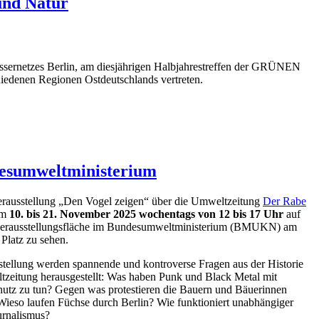
und Natur
Wassernetzes Berlin, am diesjährigen Halbjahrestreffen der GRÜNEN
iedenen Regionen Ostdeutschlands vertreten.
desumweltministerium
rausstellung „Den Vogel zeigen“ über die Umweltzeitung
Der Rabe
om
10. bis 21. November 2025 wochentags von 12 bis 17 Uhr
auf
derausstellungsfläche im Bundesumweltministerium (BMUKN) am
Platz zu sehen.
stellung werden spannende und kontroverse Fragen aus der Historie
zeitung herausgestellt: Was haben Punk und Black Metal mit
utz zu tun? Gegen was protestieren die Bauern und Bäuerinnen
Wieso laufen Füchse durch Berlin? Wie funktioniert unabhängiger
rnalismus?