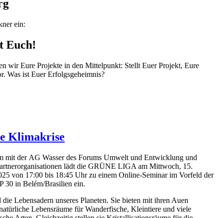
rg
ner ein:
t Euch!
ir Eure Projekte in den Mittelpunkt: Stellt Euer Projekt, Eure
. Was ist Euer Erfolgsgeheimnis?
ie Klimakrise
 mit der AG Wasser des Forums Umwelt und Entwicklung und
Partnerorganisationen lädt die GRÜNE LIGA am Mittwoch, 15.
25 von 17:00 bis 18:45 Uhr zu einem Online-Seminar im Vorfeld der
30 in Belém/Brasilien ein.
d die Lebensadern unseres Planeten. Sie bieten mit ihren Auen
e natürliche Lebensräume für Wanderfische, Kleintiere und viele
che Arten. Gleichzeitig stellen sie Kristallisationsräume für die