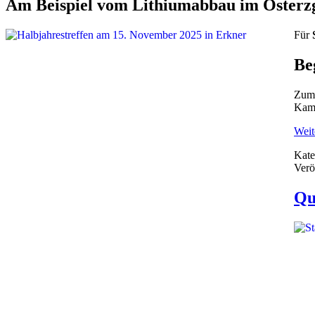
Am Beispiel vom Lithiumabbau im Osterzg
Für
Be
Zum 
Kamp
Weite
Kate
Verö
Qu