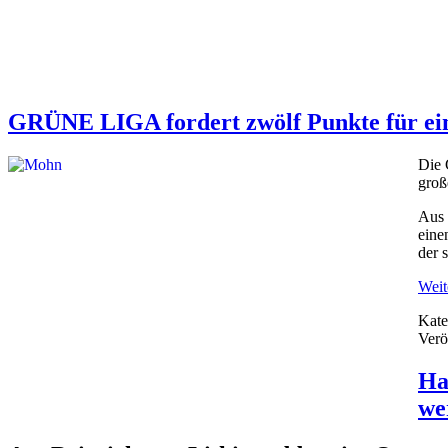
GRÜNE LIGA fordert zwölf Punkte für ein
Die 
groß
Aus 
ein
der 
Weite
Kate
Verö
Ha
we