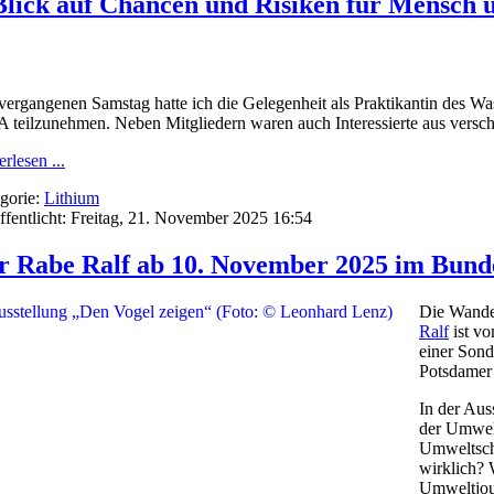
lick auf Chancen und Risiken für Mensch 
vergang
enen Samstag hatte ich die Gelegenheit als Praktikantin des 
 teilzunehmen. Neben Mitgliedern waren auch Interessierte aus versch
rlesen ...
gorie:
Lithium
ffentlicht: Freitag, 21. November 2025 16:54
r Rabe Ralf ab 10. November 2025 im Bun
Die Wande
Ralf
ist v
einer Son
Potsdamer 
In der Aus
der Umwelt
Umweltsch
wirklich? 
Umweltjou