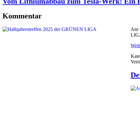
Vom Lithiumabbau zum Tesla-Werk: Ein B
Kommentar
Am 
LIGA
Weite
Kate
Verö
De