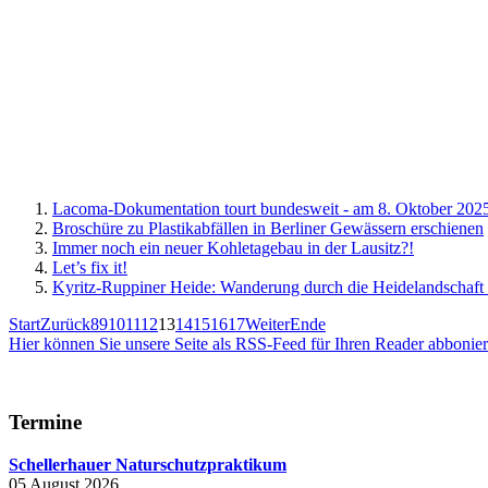
Lacoma-Dokumentation tourt bundesweit - am 8. Oktober 2025
Broschüre zu Plastikabfällen in Berliner Gewässern erschienen
Immer noch ein neuer Kohletagebau in der Lausitz?!
Let’s fix it!
Kyritz-Ruppiner Heide: Wanderung durch die Heidelandschaft
Start
Zurück
8
9
10
11
12
13
14
15
16
17
Weiter
Ende
Hier können Sie unsere Seite als RSS-Feed für Ihren Reader abbonie
Termine
Schellerhauer Naturschutzpraktikum
05 August 2026