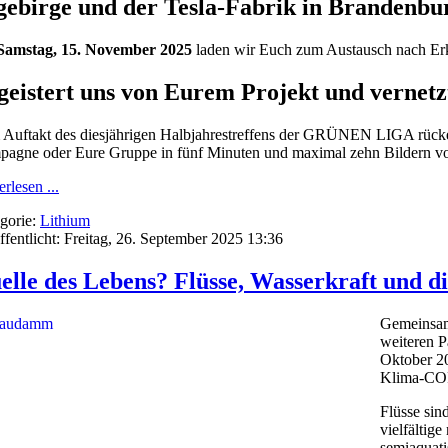
ebirge und der Tesla-Fabrik in Brandenbu
Samstag, 15. November 2025
laden wir Euch zum Austausch nach Erk
geistert uns von Eurem Projekt und vernetz
Auftakt des diesjährigen Halbjahrestreffens der GRÜNEN LIGA rücken w
agne oder Eure Gruppe in fünf Minuten und maximal zehn Bildern vor
rlesen ...
gorie:
Lithium
ffentlicht: Freitag, 26. September 2025 13:36
elle des Lebens? Flüsse, Wasserkraft und d
Gemeinsam
weiteren 
Oktober 20
Klima-COP 
Flüsse sin
vielfältig
semiaquatis