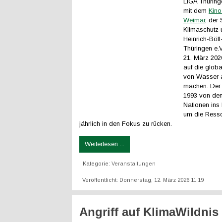
LIGA Thürin
mit dem
Kin
Weimar
, der 
Klimaschutz 
Heinrich-Böll
Thüringen e.
21. März 2026
auf die glob
von Wasser 
machen. Der
1993 von den
Nationen ins
um die Ress
jährlich in den Fokus zu rücken.
Weiterlesen ...
Kategorie:
Veranstaltungen
Veröffentlicht: Donnerstag, 12. März 2026 11:19
Angriff auf KlimaWildnis