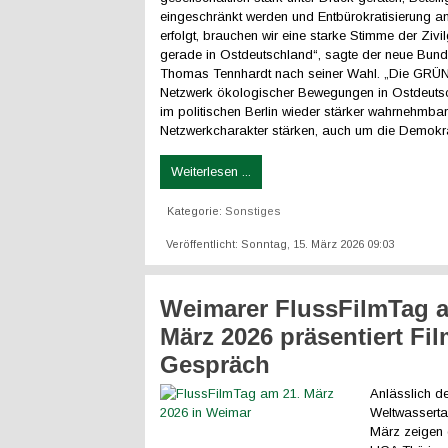
eingeschränkt werden und Entbürokratisierung an 
erfolgt, brauchen wir eine starke Stimme der Zivil
gerade in Ostdeutschland“, sagte der neue Bun
Thomas Tennhardt nach seiner Wahl. „Die GRÜN
Netzwerk ökologischer Bewegungen in Ostdeuts
im politischen Berlin wieder stärker wahrnehmba
Netzwerkcharakter stärken, auch um die Demokra
Weiterlesen ...
Kategorie:
Sonstiges
Veröffentlicht: Sonntag, 15. März 2026 09:03
Weimarer FlussFilmTag a
März 2026 präsentiert Fi
Gespräch
Anlässlich d
Weltwassert
März zeigen