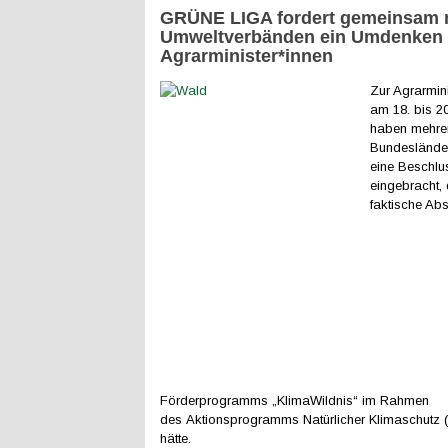
GRÜNE LIGA fordert gemeinsam 
Umweltverbänden ein Umdenken
Agrarminister*innen
Zur Agrarmin
am 18. bis 2
haben mehre
Bundeslände
eine Beschlu
eingebracht, 
faktische Ab
Förderprogramms „KlimaWildnis“ im Rahmen
des Aktionsprogramms Natürlicher Klimaschutz 
hätte.