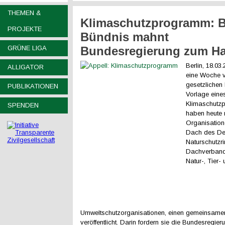
THEMEN &
Klimaschutzprogramm: B
PROJEKTE
Bündnis mahnt
GRÜNE LIGA
Bundesregierung zum H
Berlin, 18.03
ALLIGATOR
eine Woche v
gesetzlichen 
PUBLIKATIONEN
Vorlage eine
Klimaschutz
SPENDEN
haben heute 
Organisation
Dach des De
Naturschutzr
Dachverband
Natur-, Tier-
Umweltschutzorganisationen, einen gemeinsame
veröffentlicht. Darin fordern sie die Bundesregier