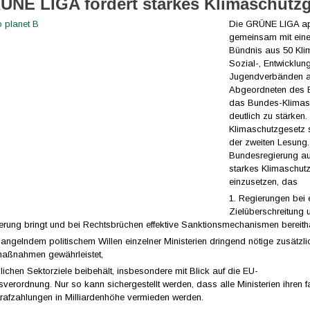
ÜNE LIGA fordert starkes Klimaschutz
Die GRÜNE LIGA app
gemeinsam mit eine
Bündnis aus 50 Kli
Sozial-, Entwicklun
Jugendverbänden a
Abgeordneten des 
das Bundes-Klimas
deutlich zu stärken
Klimaschutzgesetz s
der zweiten Lesung.
Bundesregierung auf,
starkes Klimaschut
einzusetzen, das
1. Regierungen bei 
Zielüberschreitung
erung bringt und bei Rechtsbrüchen effektive Sanktionsmechanismen bereithä
angelndem politischem Willen einzelner Ministerien dringend nötige zusätzli
aßnahmen gewährleistet,
dlichen Sektorziele beibehält, insbesondere mit Blick auf die EU-
sverordnung. Nur so kann sichergestellt werden, dass alle Ministerien ihren f
trafzahlungen in Milliardenhöhe vermieden werden.