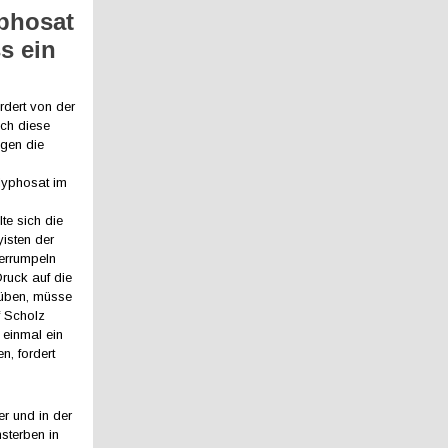
phosat
s ein
dert von der
ich diese
gen die
Glyphosat im
te sich die
isten der
berrumpeln
ruck auf die
süben, müsse
f Scholz
 einmal ein
n, fordert
er und in der
nsterben in