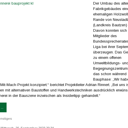
Der Umbau des alte
Fabrikgebäudes ein
ehemaligen Holzwoll
Rande von Neustadt
(Landkreis Bautzen)
Davon konnten sich 
Mitglieder des
Bundessprecherrate
Liga bei ihrer Septe
überzeugen. Das Ge
zu einem offenen
Umweltbildungs- un
Begegnungszentrum
das schon während 
Bauphase: „Wir hab
Mit-Mach-Projekt konzipiert.“ berichtet Projektleiter Adrian Rinnert. „Bei uns i
ren mit alternativen Baustoffen und Handwerkstechniken ausdrücklich erwüns
nerei in der Bauszene inzwischen als Insidertipp gehandelt.“
...
nstiges