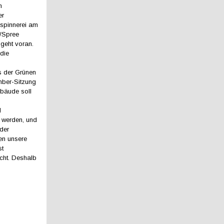
n
er
spinnerei am
/Spree
 geht voran.
die
s der Grünen
mber-Sitzung
bäude soll
d
 werden, und
der
en unsere
st
cht. Deshalb