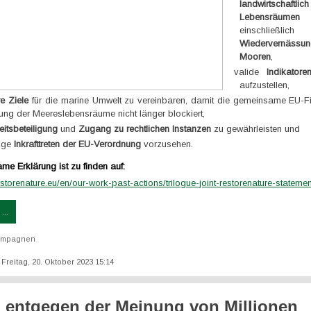
landwirtschaftl
Lebensräumen
v
einschließ
Wiedervernä
Mooren
,
valide
Indikatore
aufzustellen,
e Ziele
für die marine Umwelt zu vereinbaren, damit die gemeinsame EU-Fis
lung der Meereslebensräume nicht länger blockiert,
eitsbeteiligung
und
Zugang zu rechtlichen Instanzen
zu gewährleisten und
tige
Inkrafttreten der EU-Verordnung
vorzusehen.
e Erklärung ist zu finden auf:
estorenature.eu/en/our-work-past-actions/trilogue-joint-restorenature-statemen
...
ampagnen
: Freitag, 20. Oktober 2023 15:14
l entgegen der Meinung von Millionen