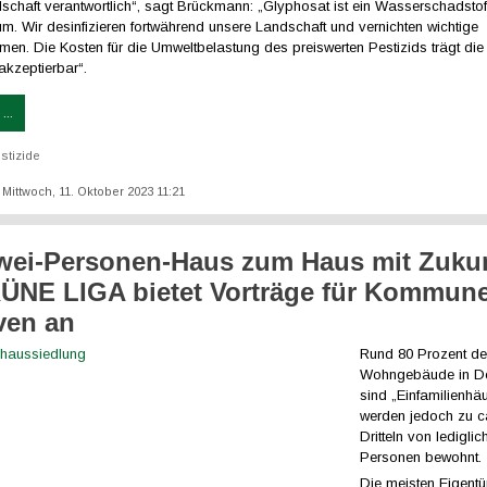
dschaft verantwortlich“, sagt Brückmann: „Glyphosat ist ein Wasserschadsto
kum. Wir desinfizieren fortwährend unsere Landschaft und vernichten wichtige
en. Die Kosten für die Umweltbelastung des preiswerten Pestizids trägt die 
 akzeptierbar“.
...
stizide
: Mittwoch, 11. Oktober 2023 11:21
ei-Personen-Haus zum Haus mit Zukun
ÜNE LIGA bietet Vorträge für Kommun
iven an
Rund 80 Prozent de
Wohngebäude in D
sind „Einfamilienhä
werden jedoch zu c
Dritteln von lediglic
Personen bewohnt.
Die meisten Eigent