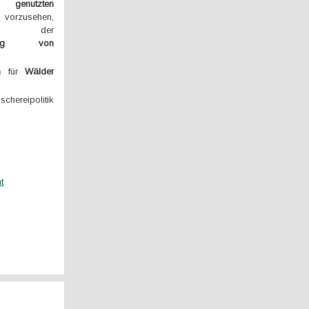
ich genutzten
orzusehen,
lich der
ssung von
n
für
Wälder
chereipolitik
t