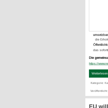
umsetzbar
die Erho
Öffentlichk
das sofor
Die gemeinsam
https://www.r
Weiterlesen 
Kategorie:
K
Veröffentlicht
EU wil