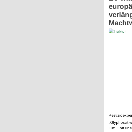
europä
verlän
Machtw
Pestizidexpe
„Glyphosat wi
Luft. Dort üb