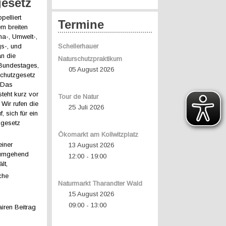
gesetz
elliert
Termine
m breiten
ma-, Umwelt-,
gs-, und
Schellerhauer
n die
Naturschutzpraktikum
Bundestages,
05 August 2026
chutzgesetz
. Das
teht kurz vor
Tour de Natur
 Wir rufen die
25 Juli 2026
 sich für ein
zgesetz
Ökomarkt am Kollwitzplatz
einer
13 August 2026
 umgehend
12:00
19:00
-
lt,
che
Naturmarkt Tharandter Wald
15 August 2026
09:00
13:00
-
airen Beitrag