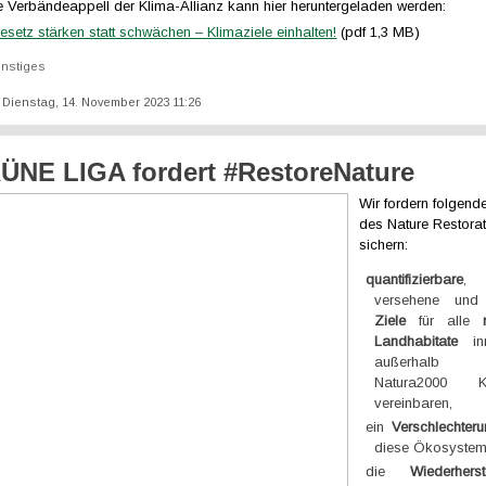
e Verbändeappell der Klima-Allianz kann hier heruntergeladen werden:
setz stärken statt schwächen – Klimaziele einhalten!
(pdf 1,3 MB)
nstiges
t: Dienstag, 14. November 2023 11:26
ÜNE LIGA fordert #RestoreNature
Wir fordern folgend
des Nature Restora
sichern:
quantifizierbare
, 
versehene und 
Ziele
für alle
Landhabitate
inn
außerha
Natura2000 
vereinbaren,
ein
Verschlechter
diese Ökosysteme
die
Wiederher