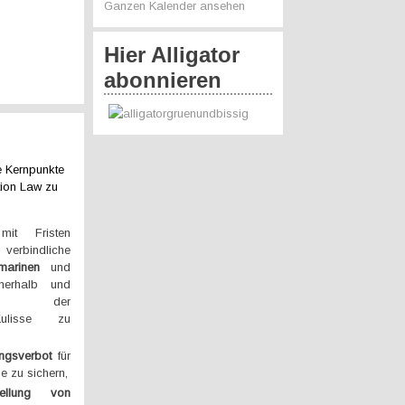
Ganzen Kalender ansehen
Hier Alligator
abonnieren
e Kernpunkte
tion Law zu
mit Fristen
verbindliche
marinen
und
erhalb und
lb der
Kulisse zu
ungsverbot
für
 zu sichern,
stellung von