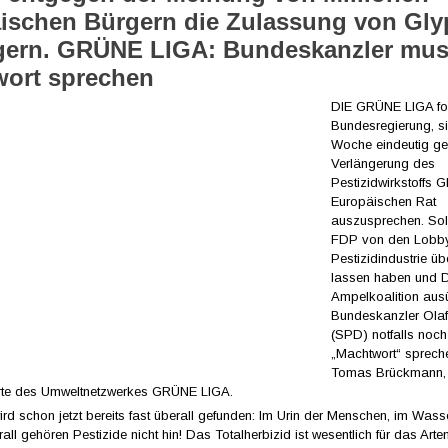
ischen Bürgern die Zulassung von Gly
gern. GRÜNE LIGA: Bundeskanzler mus
ort sprechen
DIE GRÜNE LIGA for
Bundesregierung, s
Woche eindeutig ge
Verlängerung des
Pestizidwirkstoffs 
Europäischen Rat
auszusprechen. Soll
FDP von den Lobby
Pestizidindustrie ü
lassen haben und D
Ampelkoalition au
Bundeskanzler Ola
(SPD) notfalls noch
„Machtwort“ spreche
Tomas Brückmann,
rte des Umweltnetzwerkes GRÜNE LIGA.
rd schon jetzt bereits fast überall gefunden: Im Urin der Menschen, im Wass
erall gehören Pestizide nicht hin! Das Totalherbizid ist wesentlich für das Arte