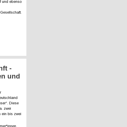
ff und ebenso
Gesellschaft.
ft -
en und
r
eutschland
user“. Diese
a. zwei
h ein bis zwei
ümer*innen