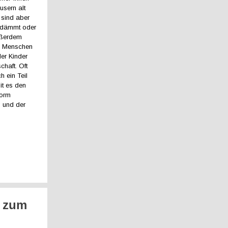
usern alt
 sind aber
gedämmt oder
Außerdem
e Menschen
er Kinder
chaft. Oft
h ein Teil
it es den
form
g und der
d zum