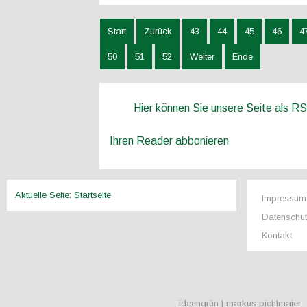
Start
Zurück
43
44
45
46
4
50
51
52
Weiter
Ende
Hier können Sie unsere Seite als R
Ihren Reader abbonieren
Aktuelle Seite:
Startseite
Impressum
Datenschu
Kontakt
ideengrün | markus pichlmaier