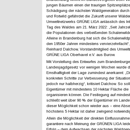
jungen Bäumen einen der traurigen Spitzenplätze
Schädigung der nächsten Waldgeneration durch
und Rotwild gefährdet die Zukunft unserer Wälder
Umweltnetzwerks GRÜNE LIGA anlässlich des Int
Tag des Waldes am 21. März 2022: „Seit Jahrzeh
die Populationen des verbeißenden Schalenwilde
Alleine in Brandenburg hat sich die Schalenwildp
den 1950er Jahren mindestens vervierzehnfacht“, 
Reinhard Dalchow, Vorstandmitglied des Umwelt
GRÜNE LIGA Oberhavel e.V. aus Burow.
Mit Vorstellung des Entwurfes zum Brandenburge
Landesjagdgesetz vor wenigen Wochen wurde d
Ernsthaftigkeit der Lage zumindest anerkannt: „
konkreten Schritte zur Verbesserung der Situation
jedoch nur halbherzig“, kritisiert Dalchow. So soll
Eigentümer mit mindestens 10 Hektar Fläche die
organisieren können. Die Festlegung auf mindes
schließt weit über 90 % der Eigentümer im Lande
dieser Möglichkeit schon wieder aus – eine Abs
höchstens 5 Hektar ist daher zwingend notwendi
Allein die Möglichkeit der direkten Einflussnahm
garantiere nach Meinung der GRÜNEN LIGA leide
Erfolg – dem Aufwachsen der nächsten Waldgener