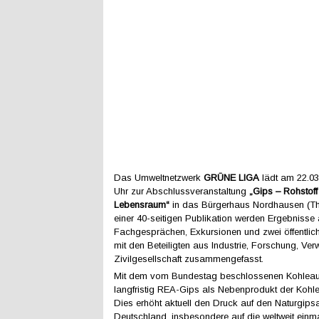
Das Umweltnetzwerk
GRÜNE LIGA
lädt am 22.03
Uhr zur Abschlussveranstaltung
„Gips – Rohstoff
Lebensraum“
in das Bürgerhaus Nordhausen (Thü
einer 40-seitigen Publikation werden Ergebnisse 
Fachgesprächen, Exkursionen und zwei öffentli
mit den Beteiligten aus Industrie, Forschung, Ve
Zivilgesellschaft zusammengefasst.
Mit dem vom Bundestag beschlossenen Kohleauss
langfristig REA-Gips als Nebenprodukt der Kohle
Dies erhöht aktuell den Druck auf den Naturgips
Deutschland, insbesondere auf die weltweit einm