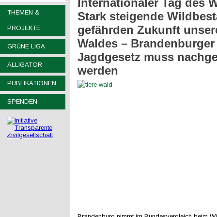
Internationaler Tag des 
THEMEN &
Stark steigende Wildbes
gefährden Zukunft unser
PROJEKTE
Waldes – Brandenburger
GRÜNE LIGA
Jagdgesetz muss nachge
ALLIGATOR
werden
PUBLIKATIONEN
SPENDEN
Brandenburg nimmt im Bundesvergleich beim Wi