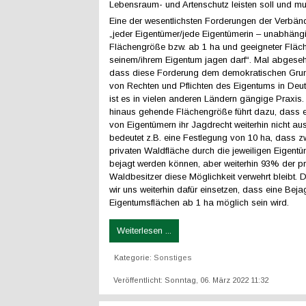
Lebensraum- und Artenschutz leisten soll und mu
Eine der wesentlichsten Forderungen der Verbän
„jeder Eigentümer/jede Eigentümerin – unabhäng
Flächengröße bzw. ab 1 ha und geeigneter Fläch
seinem/ihrem Eigentum jagen darf“. Mal abgese
dass diese Forderung dem demokratischen Gru
von Rechten und Pflichten des Eigentums in Deut
ist es in vielen anderen Ländern gängige Praxis
hinaus gehende Flächengröße führt dazu, dass e
von Eigentümern ihr Jagdrecht weiterhin nicht a
bedeutet z.B. eine Festlegung von 10 ha, dass 
privaten Waldfläche durch die jeweiligen Eigentü
bejagt werden können, aber weiterhin 93% der pr
Waldbesitzer diese Möglichkeit verwehrt bleibt.
wir uns weiterhin dafür einsetzen, dass eine Bej
Eigentumsflächen ab 1 ha möglich sein wird.
Weiterlesen ...
Kategorie:
Sonstiges
Veröffentlicht: Sonntag, 06. März 2022 11:32