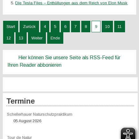
Die Tesla Files – Enthüllungen aus dem Reich von Elon Musk
Start
Zurück
4
5
6
7
8
9
10
11
12
13
Weiter
Ende
Hier können Sie unsere Seite als RSS-Feed für
Ihren Reader abbonieren
Termine
Schellerhauer Naturschutzpraktikum
05 August 2026
Tour de Natur