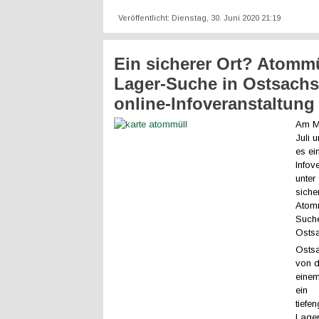
Veröffentlicht: Dienstag, 30. Juni 2020 21:19
Ein sicherer Ort? Atommü
Lager-Suche in Ostsachs
online-Infoveranstaltung
Am Mi
Juli 
es ei
Infov
unter
siche
Atomm
Suche
Osts
Osts
von 
einem
ein
tiefe
Lager