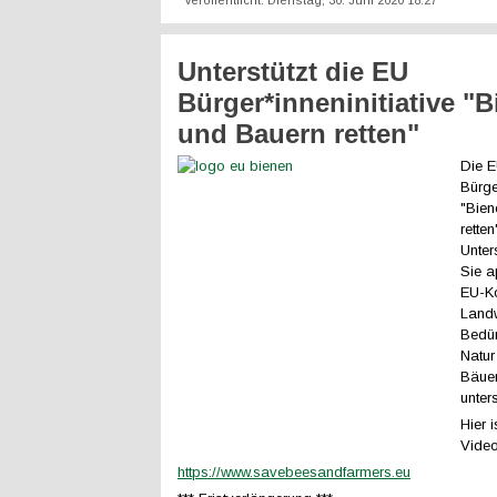
Veröffentlicht: Dienstag, 30. Juni 2020 18:27
Unterstützt die EU
Bürger*inneninitiative "
und Bauern retten"
Die 
Bürge
"Bien
retten
Unter
Sie a
EU-K
Landw
Bedür
Natur
Bäuer
unter
Hier i
Video
https://www.savebeesandfarmers.eu