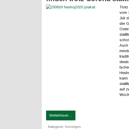
Trotz
vom 1
Juli 
der G
Oster
statt
schon
Auch 
mind
tradi
deuts
tsche
Heuho
kann 
stattf
auf z
Woch
Weiterlesen ...
Kategorie:
Sonstiges