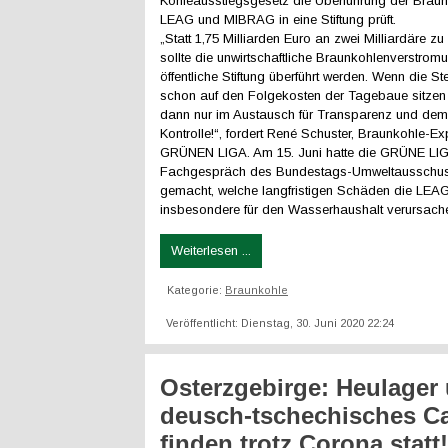
Kohleausstiegsgesetz die Überführung der Brau
LEAG und MIBRAG in eine Stiftung prüft.
„Statt 1,75 Milliarden Euro an zwei Milliardäre z
sollte die unwirtschaftliche Braunkohlenverstromu
öffentliche Stiftung überführt werden. Wenn die St
schon auf den Folgekosten der Tagebaue sitzen 
dann nur im Austausch für Transparenz und dem
Kontrolle!“, fordert René Schuster, Braunkohle-Ex
GRÜNEN LIGA. Am 15. Juni hatte die GRÜNE LI
Fachgespräch des Bundestags-Umweltausschuss
gemacht, welche langfristigen Schäden die LE
insbesondere für den Wasserhaushalt verursach
Weiterlesen ...
Kategorie:
Braunkohle
Veröffentlicht: Dienstag, 30. Juni 2020 22:24
Osterzgebirge: Heulager
deusch-tschechisches 
finden trotz Corona statt!