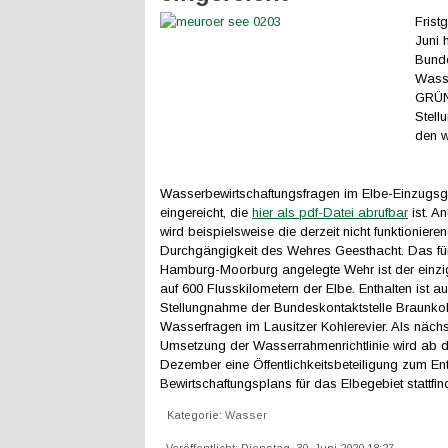
Frist
Juni 
Bunde
Wass
GRÜN
Stell
den w
Wasserbewirtschaftungsfragen im Elbe-Einzugsg
eingereicht, die
hier als pdf-Datei abrufbar
ist. A
wird beispielsweise die derzeit nicht funktioniere
Durchgängigkeit des Wehres Geesthacht. Das für
Hamburg-Moorburg angelegte Wehr ist der einz
auf 600 Flusskilometern der Elbe. Enthalten ist a
Stellungnahme der Bundeskontaktstelle Braunko
Wasserfragen im Lausitzer Kohlerevier. Als nächst
Umsetzung der Wasserrahmenrichtlinie wird ab 
Dezember eine Öffentlichkeitsbeteiligung zum Ent
Bewirtschaftungsplans für das Elbegebiet stattfin
Kategorie:
Wasser