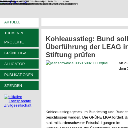
Filmdoku über Kohlewiderstand in der Lausitz jetzt frei im Netz zu sehen
Gesteinsabbau
Wasser
Wohnen
UNverkäuflich!
Jetzt Fördermitglied der GRÜNEN LIGA werden!
Wir vernetzen Initiativen gegen den Raubbau an oberflächennahen Rohstoffen.
Europas letzte wilde Flüsse retten!
Wohnraum im Bestand mobilisieren!
Verfassungsbeschwerde gegen Wald-Enteignung für Braunkohlegrube eingereicht!
AKTUELL
THEMEN &
Kohleausstieg: Bund soll
PROJEKTE
Überführung der LEAG in
GRÜNE LIGA
Stiftung prüfen
An di
ALLIGATOR
dem 3
PUBLIKATIONEN
SPENDEN
Kohleausstiegsgesetz im Bundestag und Bundes
beschlossen werden. Die GRÜNE LIGA fordert, 
statt milliardenschwerer Entschädigungen im