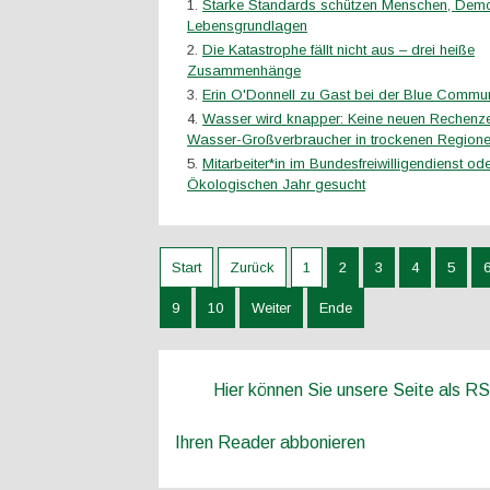
Starke Standards schützen Menschen, Demo
Lebensgrundlagen
Die Katastrophe fällt nicht aus – drei heiße
Zusammenhänge
Erin O'Donnell zu Gast bei der Blue Communi
Wasser wird knapper: Keine neuen Rechenze
Wasser-Großverbraucher in trockenen Region
Mitarbeiter*in im Bundesfreiwilligendienst ode
Ökologischen Jahr gesucht
Start
Zurück
1
2
3
4
5
9
10
Weiter
Ende
Hier können Sie unsere Seite als R
Ihren Reader abbonieren