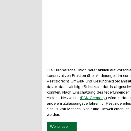
Die Europäische Union berät aktuell auf Vorschl
konservativen Fraktion über Änderungen im eur
Pestizidrecht. Umwelt- und Gesundheitsorganisa
davor, dass wichtige Schutzstandards abgesch
könnten. Nach Einschätzung des federführenden 
Aktions-Netzwerks (
PAN Germany
) würden dadur
anderem Zulassungsverfahren für Pestizide erleic
Schutz von Mensch, Natur und Umwelt erheblich
werden.
Weiterlesen ...