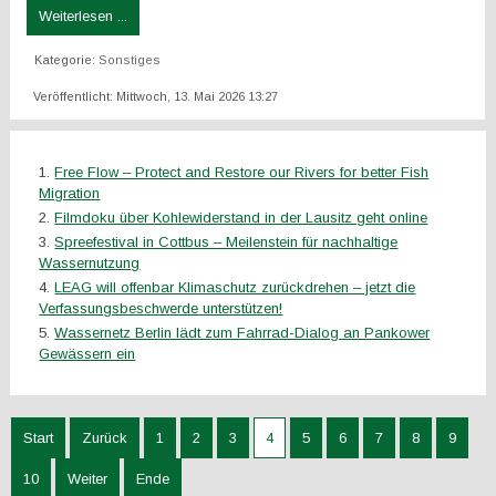
Weiterlesen ...
Kategorie:
Sonstiges
Veröffentlicht: Mittwoch, 13. Mai 2026 13:27
Free Flow – Protect and Restore our Rivers for better Fish
Migration
Filmdoku über Kohlewiderstand in der Lausitz geht online
Spreefestival in Cottbus – Meilenstein für nachhaltige
Wassernutzung
LEAG will offenbar Klimaschutz zurückdrehen – jetzt die
Verfassungsbeschwerde unterstützen!
Wassernetz Berlin lädt zum Fahrrad-Dialog an Pankower
Gewässern ein
Start
Zurück
1
2
3
4
5
6
7
8
9
10
Weiter
Ende