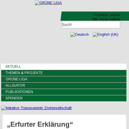
Position:
suche
Stil:
none outline
AKTUELL
THEMEN & PROJEKTE
GRÜNE LIGA
ALLIGATOR
PUBLIKATIONEN
SPENDEN
„Erfurter Erklärung“