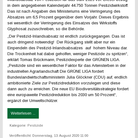
in dem angegebenen Kalenderjahr 44.750 Tonnen Pestizidwirkstoff.
Das ist nach Angaben des Ministeriums eine Verringerung des
Absatzes um 6,5 Prozent gegenüber dem Vorjahr. Dieses Ergebnis
sei wesentlich der Verringerung des Einsatzes des Wirkstoffs
Glyphosat zuzuschreiben, so die Behörde.
„Der Pestizid-Inlandsabsatz ist endlich zurückgegangen. Das ist
auch dringend notwendig! Der Rückgang stellt aber nur ein
Einpendeln des Pestizid-Inlandsabsatzes auf hohem Niveau dar.
Die Trockenheit hat dabei geholfen, weniger Pestizide zu spritzen“,
erklärt Tomas Brückmann, Pestizidexperte der GRÜNEN LIGA.
„Pestizide sind ein wesentlicher Faktor für das Artensterben in der
industriellen Agrarlandschaft Die GRÜNE LIGA fordert
Bundeslandwirtschaftsministerin Julia Glöckner (CDU) auf, endlich
ambitionierte Ziele zur Pestizidreduktion vorzulegen und diese
dann auch zu erreichen. Die neue EU Biodiversitätsstrategie fordert
eine europaweite Pestizidreduktion bis 2030 um 50 Prozent“,
ergänzt der Umweltschützer.
Weiterlesen ...
Kategorie:
Pestizide
Veröffentlicht: Donnerstag, 13. August 2020 11:00