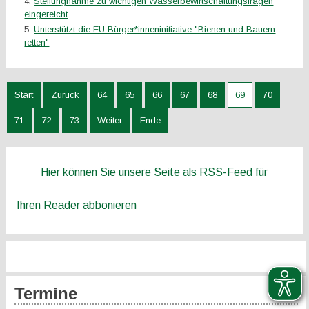
Stellungnahme zu wichtigen Wasserbewirtschaftungsfragen
eingereicht
Unterstützt die EU Bürger*inneninitiative "Bienen und Bauern
retten"
Start
Zurück
64
65
66
67
68
69
70
71
72
73
Weiter
Ende
Hier können Sie unsere Seite als RSS-Feed für
Ihren Reader abbonieren
Termine