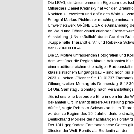
Die LEAG, ein Unternehmen im Eigentum des tsc
Milliardärs Daniel Křetínský hat vor den Braunk
Nochten zu erweitern und dafür den Wald zu vern
Fotograf Markus Pichlmaier machte gemeinsam
Umweltnetzwerk GRÜNE LIGA die Annäherung d
an Wald und Dörfer visuell erlebbar. Eröffnet wur
Ausstellung „UNverkäuflich“ durch Carolina Brä
„Kuppelhalle Tharandt e. V.“ und Rebekka Sch
der GRÜNEN LIGA.
Die 15 Motive umfassenden Fotografien und Koll
dem weit über die Region hinaus bekannten Kultu
einer traditionsreichen ehemaligen Badeanstalt m
klassizistischem Eingangsbau – sind noch bis 
2023 zu sehen. (Pienner Str. 13, 01737 Tharandt).
Öffnungszeiten: Montag bis Donnerstag: 8–18:30 U
14 Uhr, Samstag / Sonntag: nach Veranstaltungs
„Es ist uns eine besondere Ehre in dem für die 
bekannten Ort Tharandt unsere Ausstellung präse
dürfen“, sagte Rebekka Schwarzbach. Im Thara
wurden zu Beginn des 19. Jahrhunderts erstmalig
Deutschland Modelle der nachhaltigen Forstwirtsc
Der 1811 gegründete Forstbotanische Garten gilt 
ältesten der Welt. Bereits als Studentin an der