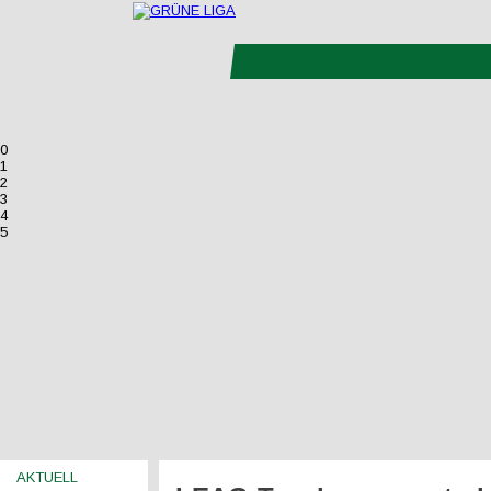
0
1
2
3
4
5
AKTUELL