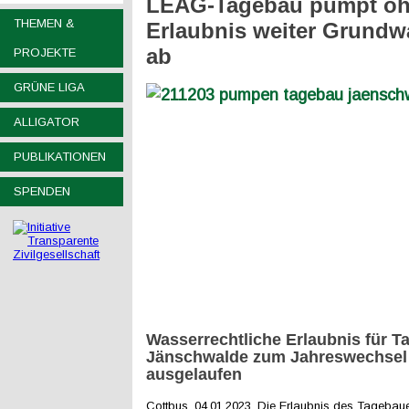
LEAG-Tagebau pumpt o
THEMEN &
Erlaubnis weiter Grundw
ab
PROJEKTE
GRÜNE LIGA
ALLIGATOR
PUBLIKATIONEN
SPENDEN
Wasserrechtliche Erlaubnis für T
Jänschwalde zum Jahreswechsel
ausgelaufen
Cottbus, 04.01.2023. Die Erlaubnis des Tageba