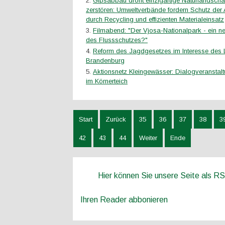
Gipsabbau droht einzigartige Naturlandscha
zerstören: Umweltverbände fordern Schutz der Ar
durch Recycling und effizienten Materialeinsatz
Filmabend: "Der Vjosa-Nationalpark - ein ne
des Flussschutzes?"
Reform des Jagdgesetzes im Interesse des
Brandenburg
Aktionsnetz Kleingewässer: Dialogveranstal
im Körnerteich
Start
Zurück
35
36
37
38
3
42
43
44
Weiter
Ende
Hier können Sie unsere Seite als R
Ihren Reader abbonieren