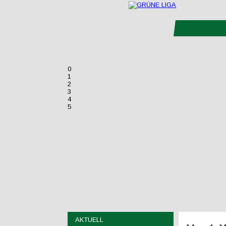
0
1
2
3
4
5
AKTUELL