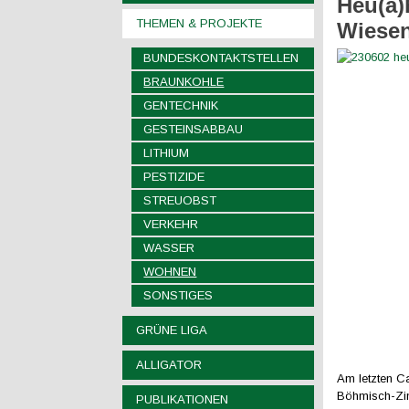
Heu(a)
THEMEN & PROJEKTE
Wiesen
BUNDESKONTAKTSTELLEN
BRAUNKOHLE
GENTECHNIK
GESTEINSABBAU
LITHIUM
PESTIZIDE
STREUOBST
VERKEHR
WASSER
WOHNEN
SONSTIGES
GRÜNE LIGA
ALLIGATOR
Am letzten C
Böhmisch-Zin
PUBLIKATIONEN