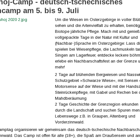
hoj-Camp - deutsch-tschechisches
camp am 5. bis 9. Juli
Um die Wiesen im Osterzgebirge in voller Blü
sehen und die Artenvielfalt zu erhalten, benöti
Biotope jährliche Pflege. Mach mit und genieß
vollgepackte Tage in der Natur mit Kultur und
(Nachbar-)Sprache im Osterzgebirge: Lass d
spielen bei Wiesenpflege, die Lachmuskeln t
Singen am Lagerfeuer, entdecke leckere böhm
erlebe ein Nachbarschaftsfest an der Grenze 
mehr!
2 Tage auf blühenden Bergwiesen und Nassw
Schutzgebiet »Schwarze Wiese«, mit Sensen 
Motorsense auf der Wiese und mit der Hands
Steinrückenpflege, mit Gabel und Rechen bei 
Mahdberäumung
2 Tage Geschichte der Grenzregion erkunden -
durch die Landschaft und suchen Spuren men
Lebenswege z.B. in Graupen, Altenberg und
Vorderzinnwald.
amptag organisieren wir gemeinsam das deutsch-tschechische Nachbarschaf
nwald. Das Camp ist offen für alle (18+), die Spaß am Draußensein und an