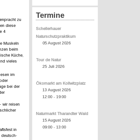
Termine
tenpracht zu
gen diese
Schellerhauer
e 4
Naturschutzpraktikum
05 August 2026
ie Muskeln
anzen beim
ische Küche,
Tour de Natur
und vieles
25 Juli 2026
iesen im
oder
Ökomarkt am Kollwitzplatz
äge bei der
13 August 2026
der
12:00
19:00
-
 wir reisen
schlicher
Naturmarkt Tharandter Wald
15 August 2026
09:00
13:00
-
tsfest in
 deutsch-