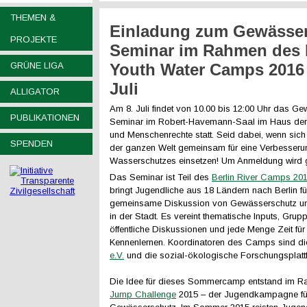
THEMEN &
Einladung zum Gewässer
PROJEKTE
Seminar im Rahmen des 
GRÜNE LIGA
Youth Water Camps 2016
Juli
ALLIGATOR
Am 8. Juli findet von 10.00 bis 12:00 Uhr das G
PUBLIKATIONEN
Seminar im Robert-Havemann-Saal im Haus der
und Menschenrechte statt. Seid dabei, wenn si
SPENDEN
der ganzen Welt gemeinsam für eine Verbesseru
Wasserschutzes einsetzen! Um Anmeldung wird 
Das Seminar ist Teil des
Berlin River Camps 20
bringt Jugendliche aus 18 Ländern nach Berlin fü
gemeinsame Diskussion von Gewässerschutz u
in der Stadt. Es vereint thematische Inputs, Grupp
öffentliche Diskussionen und jede Menge Zeit für
Kennenlernen. Koordinatoren des Camps sind d
e.V.
und die sozial-ökologische Forschungsplat
Die Idee für dieses Sommercamp entstand im 
Jump Challenge
2015 – der Jugendkampagne fü