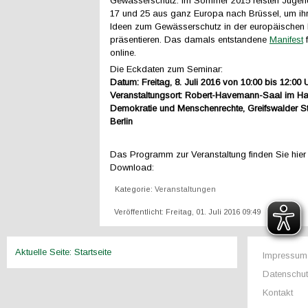
Gewässerschutz. Im Sommer 2015 reisten Jugen
17 und 25 aus ganz Europa nach Brüssel, um ih
Ideen zum Gewässerschutz in der europäischen 
präsentieren. Das damals entstandene
Manifest
f
online.
Die Eckdaten zum Seminar:
Datum: Freitag, 8. Juli 2016 von 10:00 bis 12:00 
Veranstaltungsort: Robert-Havemann-Saal im Ha
Demokratie und Menschenrechte,
Greifswalder St
Berlin
Das Programm zur Veranstaltung finden Sie hie
Download:
Kategorie:
Veranstaltungen
Veröffentlicht: Freitag, 01. Juli 2016 09:49
Aktuelle Seite:
Startseite
Impressum
Datenschu
Kontakt