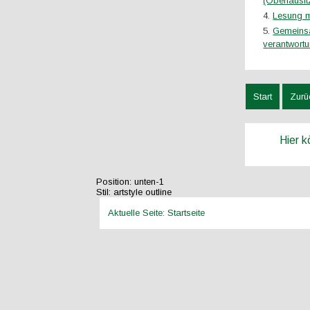
(Oberlausit
Lesung m
Gemeinsa
verantwort
Start
Zurü
Hier 
Position:
unten-1
Stil:
artstyle outline
Aktuelle Seite:
Startseite