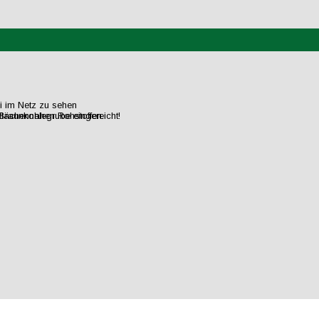
ei im Netz zu sehen
flächennahen Rohstoffen.
raunkohlegrube eingereicht!