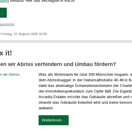
ndung
verfasst. Hier das Wichtigste in Kürze:
...
aunkohle
: Freitag, 22. August 2025 16:00
x it!
en wir Abriss verhindern und Umbau fördern?
Was als Wohnraum für rund 300 Menschen begann, e
dem Abrissbagger. In der Habersathstraße 40-48 in Be
steht das ehemalige Schwesternwohnheim der Charité
der Immobilienspekulation zum Opfer fällt. Die Eigent
Arcadia Estates möchte das Gebäude abreißen und 
obwohl das Gebäude bewohnt wird und keine beson
aufweist.
Weiterlesen ...