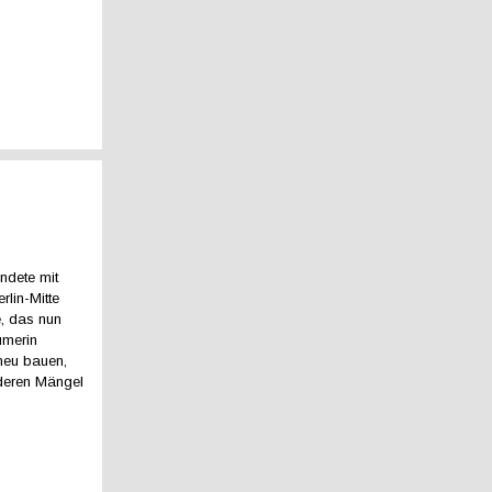
ndete mit
rlin-Mitte
, das nun
ümerin
neu bauen,
deren Mängel