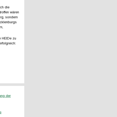
z
ch die
roffen wären
urg, sondern
cklenburgs
m,
Ie HEIDe zu
rfolgreich:
ung der
e