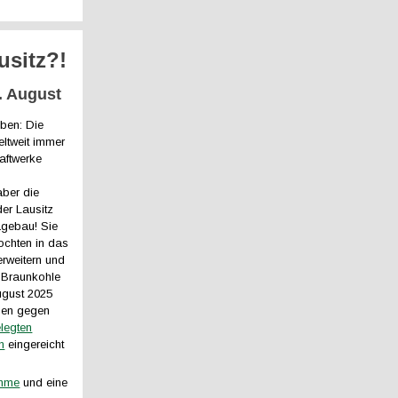
usitz?!
. August
uben: Die
eltweit immer
aftwerke
ber die
er Lausitz
agebau! Sie
ochten in das
erweitern und
r Braunkohle
ugust 2025
gen gegen
elegten
n
eingereicht
ahme
und eine