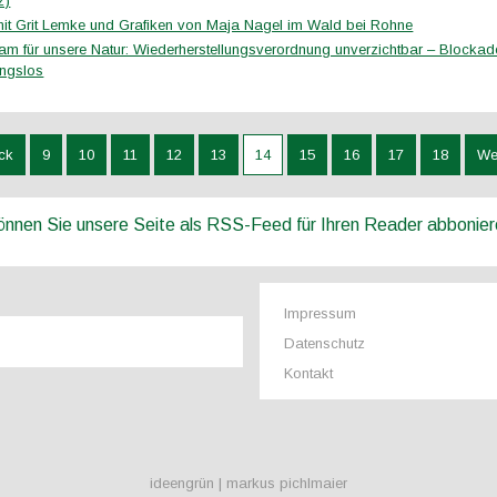
z)
it Grit Lemke und Grafiken von Maja Nagel im Wald bei Rohne
m für unsere Natur: Wiederherstellungsverordnung unverzichtbar – Blockade
ungslos
ck
9
10
11
12
13
14
15
16
17
18
We
können Sie unsere Seite als RSS-Feed für Ihren Reader abbonie
Impressum
Datenschutz
Kontakt
ideengrün | markus pichlmaier