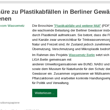
üre zu Plastikabfällen in Berliner Gew
enen
Die Broschüre
"Plastikabfälle und weiterer Müll"
(PDF)
die wachsende Belastung der Berliner Gewässer ins
durch Plastikmüll aufmerksam. Sie betont, dass die F
und Kanäle zwar unverzichtbar für Trinkwasserversor
Natur und Freizeit sind, ihr Zustand jedoch zunehmen
Übernutzung, Verschmutzung und Mikroplastik bedroht
Im Rahmen des Projekts
Wassernetz Berlin
setzt sic
LIGA Berlin gemeinsam mit
anderen Umweltorganisationen wie BUND, NABU und a
sowie dem Museum für Naturkunde für den Schutz der 
Gewässer ein. Zusammen organisieren wir Müllsamm
Pflanzaktionen und erarbeiten konkrete Handlungsem
für Politik und Verwaltung.
Weiterlesen ...
sitionspapiere