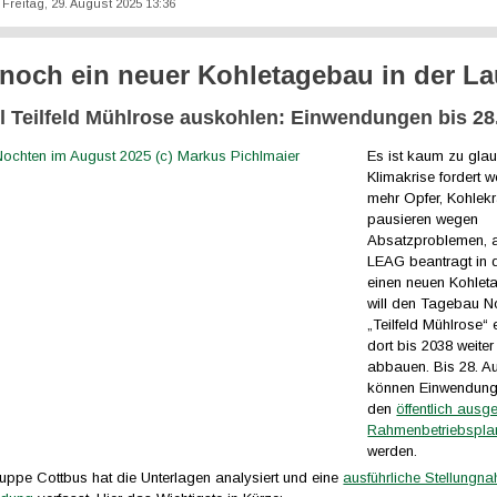
: Freitag, 29. August 2025 13:36
noch ein neuer Kohletagebau in der La
l Teilfeld Mühlrose auskohlen: Einwendungen bis 28
Es ist kaum zu gla
Klimakrise fordert w
mehr Opfer, Kohlekr
pausieren wegen
Absatzproblemen, a
LEAG beantragt in d
einen neuen Kohlet
will den Tagebau N
„Teilfeld Mühlrose“ 
dort bis 2038 weite
abbauen. Bis 28. A
können Einwendun
den
öffentlich ausg
Rahmenbetriebspla
werden.
uppe Cottbus hat die Unterlagen analysiert und eine
ausführliche Stellungn