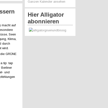
Ganzen Kalender ansehen
ässern
Hier Alligator
abonnieren
 macht auf
besondere
lüsse, Seen
gung, Klima,
d durch
 wird.
h die GRÜNE
 tip: tap
Berliner
el- und
pfehlungen