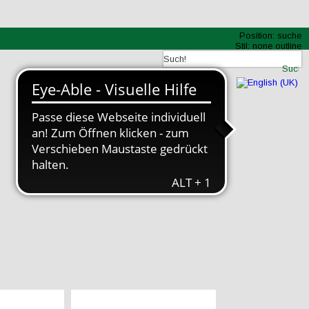
Position:
suche
Stil:
none outline