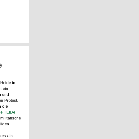
e
 Heide in
t ein
m und
en Protest.
h die
EIe HEIDe
militärische
ligen
zes als