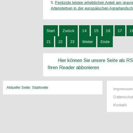
Pestizide leisten erheblichen Anteil am grav
Artensterben in der europäischen Agrarlandsch
Start
Zurück
14
15
16
17
1
21
22
23
Weiter
Ende
Hier können Sie unsere Seite als R
Ihren Reader abbonieren
Aktuelle Seite:
Startseite
Impressum
Datenschu
Kontakt