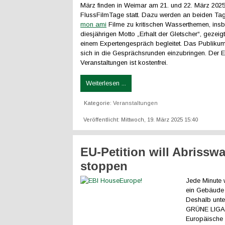
März finden in Weimar am 21. und 22. März 2025
FlussFilmTage statt. Dazu werden an beiden Ta
mon ami
Filme zu kritischen Wasserthemen, in
diesjährigen Motto „Erhalt der Gletscher“, gezeigt
einem Expertengespräch begleitet. Das Publikum 
sich in die Gesprächsrunden einzubringen. Der Ein
Veranstaltungen ist kostenfrei.
Weiterlesen ...
Kategorie:
Veranstaltungen
Veröffentlicht: Mittwoch, 19. März 2025 15:40
EU-Petition will Abrissw
stoppen
Jede Minute 
ein Gebäude 
Deshalb unter
GRÜNE LIGA 
Europäische B