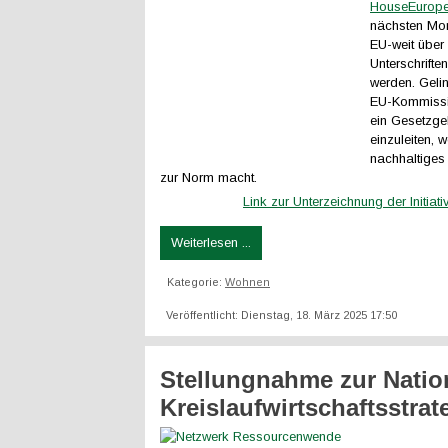
HouseEurope
nächsten Mon
EU-weit über 
Unterschrift
werden. Gelin
EU-Kommissio
ein Gesetzge
einzuleiten, 
nachhaltige
zur Norm macht.
Link zur Unterzeichnung der Initiati
Weiterlesen ...
Kategorie:
Wohnen
Veröffentlicht: Dienstag, 18. März 2025 17:50
Stellungnahme zur Natio
Kreislaufwirtschaftsstrat