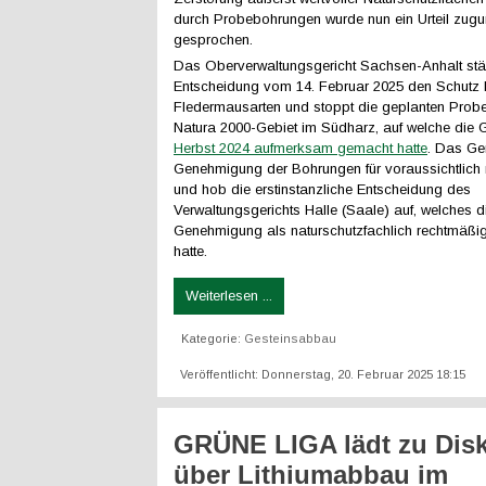
durch Probebohrungen wurde nun ein Urteil zugu
gesprochen.
Das Oberverwaltungsgericht Sachsen-Anhalt stär
Entscheidung vom 14. Februar 2025 den Schutz 
Fledermausarten und stoppt die geplanten Prob
Natura 2000-Gebiet im Südharz, auf welche di
Herbst 2024 aufmerksam gemacht hatte
. Das Ger
Genehmigung der Bohrungen für voraussichtlich 
und hob die erstinstanzliche Entscheidung des
Verwaltungsgerichts Halle (Saale) auf, welches d
Genehmigung als naturschutzfachlich rechtmäß
hatte.
Weiterlesen ...
Kategorie:
Gesteinsabbau
Veröffentlicht: Donnerstag, 20. Februar 2025 18:15
GRÜNE LIGA lädt zu Dis
über Lithiumabbau im