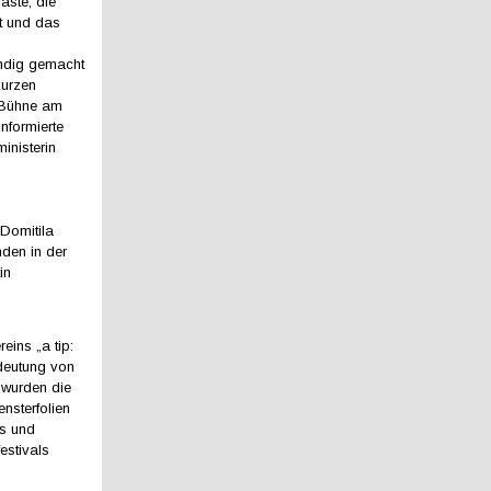
äste, die
lt und das
undig gemacht
kurzen
 Bühne am
nformierte
inisterin
s
 Domitila
nden in der
in
eins „a tip:
edeutung von
 wurden die
ensterfolien
ps und
estivals