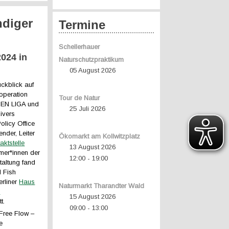
ndiger
Termine
Schellerhauer
2024 in
Naturschutzpraktikum
05 August 2026
ckblick auf
ooperation
Tour de Natur
NEN LIGA und
25 Juli 2026
Rivers
olicy Office
nder, Leiter
Ökomarkt am Kollwitzplatz
ktstelle
13 August 2026
hmer*innen der
12:00
19:00
-
taltung fand
d Fish
erliner
Haus
Naturmarkt Tharandter Wald
d
15 August 2026
t.
09:00
13:00
-
Free Flow –
e