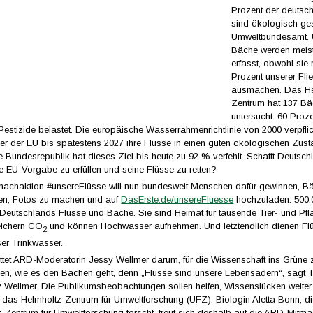
Prozent der deutsc
sind ökologisch ge
Umweltbundesamt. 
Bäche werden meist
erfasst, obwohl sie
Prozent unserer Fl
ausmachen. Das He
Zentrum hat 137 B
untersucht. 60 Proz
estizide belastet. Die europäische Wasserrahmenrichtlinie von 2000 verpflic
der der EU bis spätestens 2027 ihre Flüsse in einen guten ökologischen Zus
e Bundesrepublik hat dieses Ziel bis heute zu 92 % verfehlt. Schafft Deutsch
die EU-Vorgabe zu erfüllen und seine Flüsse zu retten?
achaktion #unsereFlüsse will nun bundesweit Menschen dafür gewinnen, Bä
en, Fotos zu machen und auf
DasErste.de/unsereFluesse
hochzuladen. 500.0
 Deutschlands Flüsse und Bäche. Sie sind Heimat für tausende Tier- und Pfl
eichern CO
und können Hochwasser aufnehmen. Und letztendlich dienen Fl
2
ser Trinkwasser.
ittet ARD-Moderatorin Jessy Wellmer darum, für die Wissenschaft ins Grüne
n, wie es den Bächen geht, denn „Flüsse sind unsere Lebensadern“, sagt
 Wellmer. Die Publikumsbeobachtungen sollen helfen, Wissenslücken weiter
 das Helmholtz-Zentrum für Umweltforschung (UFZ). Biologin Aletta Bonn, di
-Zentrum für Umweltforschung forscht, freut sich deshalb auf die ARD-Mitma