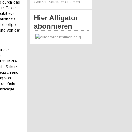
Ganzen Kalender ansehen
nd durch das
rem Fokus
sität von
Hier Alligator
aushalt zu
abonnieren
inteilige
und von der
f die
en
 21 in die
ie Schutz-
Deutschland
ng von
ese Ziele
trategie