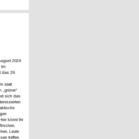
 August 2024
: Im
t das 29.
m statt.
n „grüner“
tet sich das
teressierten
raktische
ngen
ier könnt Ihr
frischen,
hen, Leute
sen treffen,