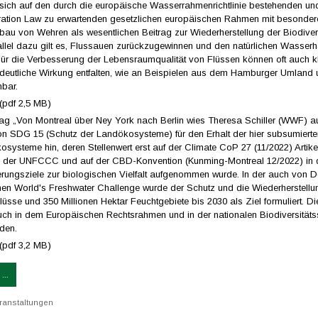
e sich auf den durch die europäische Wasserrahmenrichtlinie bestehenden u
ration Law zu erwartenden gesetzlichen europäischen Rahmen mit besonde
bau von Wehren als wesentlichen Beitrag zur Wiederherstellung der Biodiver
allel dazu gilt es, Flussauen zurückzugewinnen und den natürlichen Wasserh
ür die Verbesserung der Lebensraumqualität von Flüssen können oft auch kle
utliche Wirkung entfalten, wie an Beispielen aus dem Hamburger Umland 
bar.
(pdf 2,5 MB)
rag „Von Montreal über Ney York nach Berlin wies Theresa Schiller (WWF) au
n SDG 15 (Schutz der Landökosysteme) für den Erhalt der hier subsumiert
ysteme hin, deren Stellenwert erst auf der Climate CoP 27 (11/2022) Artikel
der UNFCCC und auf der CBD-Konvention (Kunming-Montreal 12/2022) in d
erungsziele zur biologischen Vielfalt aufgenommen wurde. In der auch von 
 World's Freshwater Challenge wurde der Schutz und die Wiederherstellu
üsse und 350 Millionen Hektar Feuchtgebiete bis 2030 als Ziel formuliert. Di
auch in dem Europäischen Rechtsrahmen und in der nationalen Biodiversitätss
rden.
(pdf 3,2 MB)
...
ranstaltungen