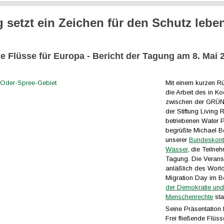
 setzt ein Zeichen für den Schutz lebe
e Flüsse für Europa - Bericht der Tagung am 8. Mai 
Mit einem kurzen Rü
die Arbeit des in K
zwischen der GRÜ
der Stiftung Living 
betriebenen Water P
begrüßte Michael Be
unserer
Bundeskonta
Wasser
, die Teilne
Tagung. Die Verans
anläßlich des Worl
Migration Day im B
der Demokratie un
Menschenrechte
stat
Seine Präsentation 
Frei fließende Flüss