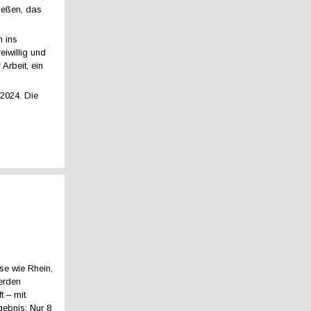
ießen, das
n ins
iwillig und
 Arbeit, ein
2024. Die
se wie Rhein,
erden
t – mit
ebnis: Nur 8