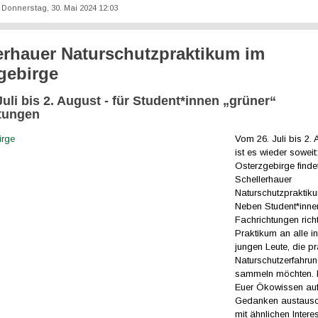
t: Donnerstag, 30. Mai 2024 12:03
erhauer Naturschutzpraktikum im
gebirge
uli bis 2. August - für Student*innen „grüner“
tungen
Vom 26. Juli bis 2.
ist es wieder soweit
Osterzgebirge finde
Schellerhauer
Naturschutzpraktiku
Neben Student*inne
Fachrichtungen rich
Praktikum an alle in
jungen Leute, die p
Naturschutzerfahru
sammeln möchten. H
Euer Ökowissen auf
Gedanken austausc
mit ähnlichen Interes