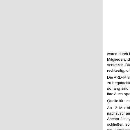
waren durch P
Mitgliedslän
versetzen. Di
rechtzeitig, 
Die ARD-Mitm
zu begutacht
so lang sind
ihre Auen sp
Quelle für un
Ab 12. Mai b
nachzuschaue
Anchor Jessy
schließen, so
am Helmholtz