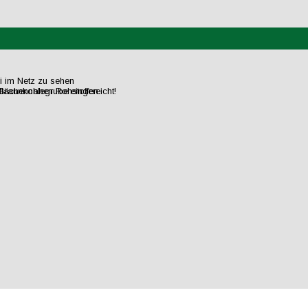
ei im Netz zu sehen
flächennahen Rohstoffen.
raunkohlegrube eingereicht!