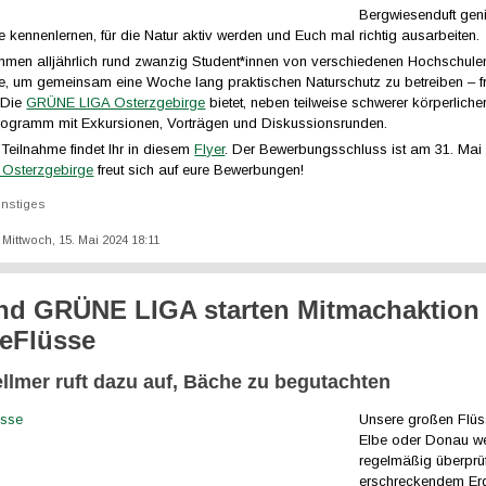
Bergwiesenduft gen
 kennenlernen, für die Natur aktiv werden und Euch mal richtig ausarbeiten.
mmen alljährlich rund zwanzig Student*innen von verschiedenen Hochschule
e, um gemeinsam eine Woche lang praktischen Naturschutz zu betreiben – fre
. Die
GRÜNE LIGA Osterzgebirge
bietet, neben teilweise schwerer körperlicher
 Programm mit Exkursionen, Vorträgen und Diskussionsrunden.
r Teilnahme findet Ihr in diesem
Flyer
. Der Bewerbungsschluss ist am 31. Mai 
Osterzgebirge
freut sich auf eure Bewerbungen!
nstiges
: Mittwoch, 15. Mai 2024 18:11
d GRÜNE LIGA starten Mitmachaktion
eFlüsse
llmer ruft dazu auf, Bäche zu begutachten
Unsere großen Flüs
Elbe oder Donau w
regelmäßig überprüf
erschreckendem Erg