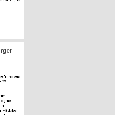
rger
er*innen aus
s 29.
neuen
 eigene
ter
. Mit dabei