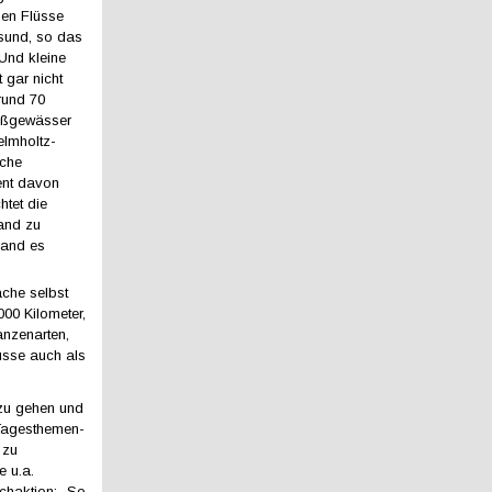
hen Flüsse
sund, so das
Und kleine
 gar nicht
 rund 70
ießgewässer
lmholtz-
äche
ent davon
htet die
tand zu
land es
che selbst
00 Kilometer,
anzenarten,
üsse auch als
 zu gehen und
 Tagesthemen-
 zu
e u.a.
chaktion: „So