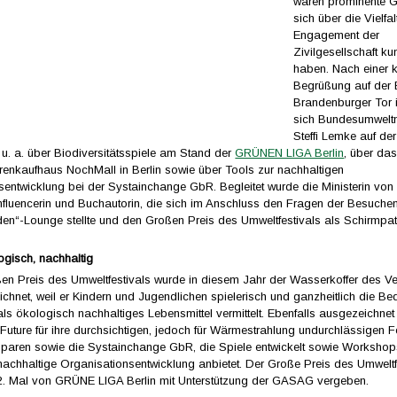
waren prominente G
sich über die Vielfa
Engagement der
Zivilgesellschaft k
haben. Nach einer 
Begrüßung auf der
Brandenburger Tor i
sich Bundesumweltm
Steffi Lemke auf der
 u. a. über Biodiversitätsspiele am Stand der
GRÜNEN LIGA Berlin
, über da
enkaufhaus NochMall in Berlin sowie über Tools zur nachhaltigen
sentwicklung bei der Systainchange GbR. Begleitet wurde die Ministerin von
nfluencerin und Buchautorin, die sich im Anschluss den Fragen der Besuche
den“-Lounge stellte und den Großen Preis des Umweltfestivals als Schirmpat
ogisch, nachhaltig
en Preis des Umweltfestivals wurde in diesem Jahr der Wasserkoffer des Ver
chnet, weil er Kindern und Jugendlichen spielerisch und ganzheitlich die B
ls ökologisch nachhaltiges Lebensmittel vermittelt. Ebenfalls ausgezeichnet
r Future für ihre durchsichtigen, jedoch für Wärmestrahlung undurchlässigen F
paren sowie die Systainchange GbR, die Spiele entwickelt sowie Worksho
nachhaltige Organisationsentwicklung anbietet. Der Große Preis des Umweltf
. Mal von GRÜNE LIGA Berlin mit Unterstützung der GASAG vergeben.