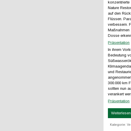
konzentriert
Nature Resto
auf den Rück
Flüssen. Par
verbessern. F
Maßnahmen de
Dosse erkenn
Präsentation
In ihrem Vort
Bedeutung vo
Süßwasserökos
Klimaagenda 
und Restauri
angenommenen
300.000 km Fl
sollten nun 
verankert we
Präsentation
Weiterlesen 
Kategorie:
Ve