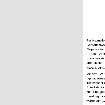
Festivalmeile
Gebrauchtwar
Organisation
Barros, Gree
„Lass uns re
überreichte.
Einfach, ökol
Mit dem Groß
tap“ ausgezei
Trinkwasser a
Scientists fo
zum Energies
Beratung für 
wurde zum 12