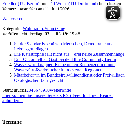
Friedler (TU Berlin)
und
Till Wrase (TU Dortmund)
beim letzten
Vernetzungstreffen am 11. Juni 2026.
Weiterlesen ...
Kategorie:
Wohnraum-Vernetzung
Veröffentlicht: Freitag, 03. Juli 2026 19:48
Starke Standards schützen Menschen, Demokratie und
Lebensgrundlagen
Die Katastrophe fällt nicht aus – drei heiße Zusammenhänge
Erin O'Donnell zu Gast bei der Blue Community Berlin
Wasser wird knapper: Keine neuen Rechenzentren und
Wasser-Großverbraucher in trockenen Regionen
Mitarbeiter*in im Bundesfreiwilligendienst oder Freiwilligen
Ökologischen Jahr gesucht
Start
Zurück
1
2
3
4
5
6
7
8
9
10
Weiter
Ende
Hier können Sie unsere Seite als RSS-Feed für Ihren Reader
abbonieren
Termine