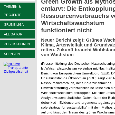
Green Growth als Mytho
THEMEN &
entlarvt: Die Entkopplun
Ressourcenverbrauchs 
PROJEKTE
Wirtschaftswachstum
GRÜNE LIGA
funktioniert nicht
ALLIGATOR
Neuer Bericht zeigt: Grünes Wac
PUBLIKATIONEN
Klima, Artenvielfalt und Grundwä
retten. Zukunft braucht Wohlstand
SPENDEN
von Wachstum
(Pressemitteilung des Deutschen Naturschutzrings
Ist Wirtschaftswachstum vereinbar mit Nachhaltig
Bericht von Europäischem Umweltbüro (EEB), DNR
für zukunftsfähige Ökonomien (ZOE) zeigt klar: N
Ressourcenverbrauch, der für die zunehmende
Umweltzerstörung verantwortlich ist, lässt sich n
Wirtschaftswachstum entkoppeln. Mit einer umfa
Analyse wissenschaftlicher Daten räumt der Beri
debunked - Evidence and arguments against gr
sole strategy for sustainability” mit dem Mythos
auf und lässt den Traum des grünen Wachstums 