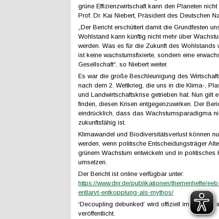
grüne Effizienzwirtschaft kann den Planeten nicht 
Prof. Dr. Kai Niebert, Präsident des Deutschen Na
„Der Bericht erschüttert damit die Grundfesten uns
Wohlstand kann künftig nicht mehr über Wachstu
werden. Was es für die Zukunft des Wohlstands w
ist keine wachstumsfixierte, sondern eine erwach
Gesellschaft“, so Niebert weiter.
Es war die große Beschleunigung des Wirtscha
nach dem 2. Weltkrieg, die uns in die Klima-, Plas
und Landwirtschaftskrise getrieben hat. Nun gilt
finden, diesen Krisen entgegenzuwirken. Der Beric
eindrücklich, dass das Wachstumsparadigma ni
zukunftsfähig ist.
Klimawandel und Biodiversitätsverlust können n
werden, wenn politische Entscheidungsträger Alte
grünem Wachstum entwickeln und in politisches
umsetzen.
Der Bericht ist online verfügbar unter:
https://www.dnr.de/publikationen/themenhefte/eeb-
entlarvt-entkopplung-als-mythos/
‘Decoupling debunked’ wird offiziell im Oktober 
veröffentlicht.