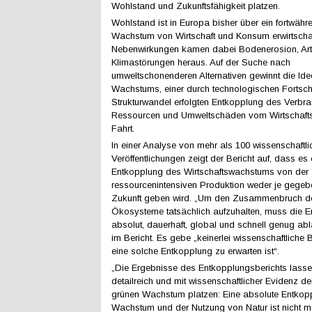
Wohlstand und Zukunftsfähigkeit platzen.
Wohlstand ist in Europa bisher über ein fortwähr
Wachstum von Wirtschaft und Konsum erwirtschaf
Nebenwirkungen kamen dabei Bodenerosion, Art
Klimastörungen heraus. Auf der Suche nach
umweltschonenderen Alternativen gewinnt die Id
Wachstums, einer durch technologischen Fortschr
Strukturwandel erfolgten Entkopplung des Verbra
Ressourcen und Umweltschäden vom Wirtschaf
Fahrt.
In einer Analyse von mehr als 100 wissenschaftli
Veröffentlichungen zeigt der Bericht auf, dass es
Entkopplung des Wirtschaftswachstums von der
ressourcenintensiven Produktion weder je gegebe
Zukunft geben wird. „Um den Zusammenbruch de
Ökosysteme tatsächlich aufzuhalten, muss die 
absolut, dauerhaft, global und schnell genug abla
im Bericht. Es gebe „keinerlei wissenschaftliche
eine solche Entkopplung zu erwarten ist“.
„Die Ergebnisse des Entkopplungsberichts lasse
detailreich und mit wissenschaftlicher Evidenz 
grünen Wachstum platzen: Eine absolute Entkop
Wachstum und der Nutzung von Natur ist nicht mö