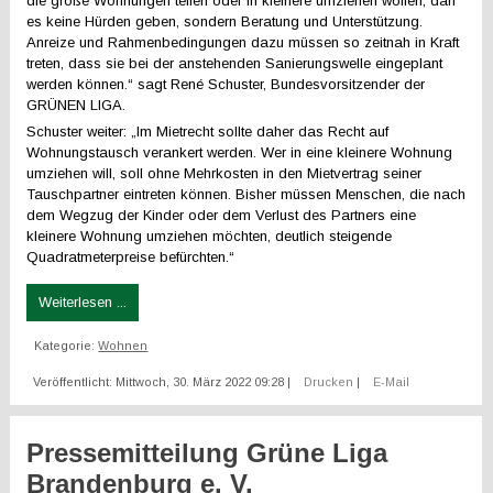
die große Wohnungen teilen oder in kleinere umziehen wollen, darf
es keine Hürden geben, sondern Beratung und Unterstützung.
Anreize und Rahmenbedingungen dazu müssen so zeitnah in Kraft
treten, dass sie bei der anstehenden Sanierungswelle eingeplant
werden können.“ sagt René Schuster, Bundesvorsitzender der
GRÜNEN LIGA.
Schuster weiter: „Im Mietrecht sollte daher das Recht auf
Wohnungstausch verankert werden. Wer in eine kleinere Wohnung
umziehen will, soll ohne Mehrkosten in den Mietvertrag seiner
Tauschpartner eintreten können. Bisher müssen Menschen, die nach
dem Wegzug der Kinder oder dem Verlust des Partners eine
kleinere Wohnung umziehen möchten, deutlich steigende
Quadratmeterpreise befürchten.“
Weiterlesen ...
Kategorie:
Wohnen
Veröffentlicht: Mittwoch, 30. März 2022 09:28
|
Drucken
|
E-Mail
Pressemitteilung Grüne Liga
Brandenburg e. V.