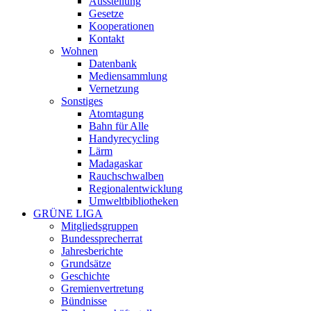
Ausstellung
Gesetze
Kooperationen
Kontakt
Wohnen
Datenbank
Mediensammlung
Vernetzung
Sonstiges
Atomtagung
Bahn für Alle
Handyrecycling
Lärm
Madagaskar
Rauchschwalben
Regionalentwicklung
Umweltbibliotheken
GRÜNE LIGA
Mitgliedsgruppen
Bundessprecherrat
Jahresberichte
Grundsätze
Geschichte
Gremienvertretung
Bündnisse