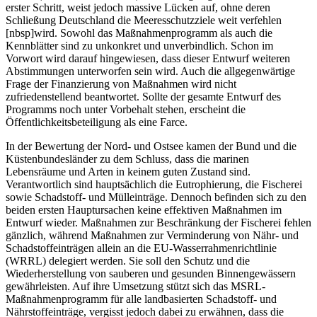
erster Schritt, weist jedoch massive Lücken auf, ohne deren
Schließung Deutschland die Meeresschutzziele weit verfehlen
[nbsp]wird. Sowohl das Maßnahmenprogramm als auch die
Kennblätter sind zu unkonkret und unverbindlich. Schon im
Vorwort wird darauf hingewiesen, dass dieser Entwurf weiteren
Abstimmungen unterworfen sein wird. Auch die allgegenwärtige
Frage der Finanzierung von Maßnahmen wird nicht
zufriedenstellend beantwortet. Sollte der gesamte Entwurf des
Programms noch unter Vorbehalt stehen, erscheint die
Öffentlichkeitsbeteiligung als eine Farce.
In der Bewertung der Nord- und Ostsee kamen der Bund und die
Küstenbundesländer zu dem Schluss, dass die marinen
Lebensräume und Arten in keinem guten Zustand sind.
Verantwortlich sind hauptsächlich die Eutrophierung, die Fischerei
sowie Schadstoff- und Mülleinträge. Dennoch befinden sich zu den
beiden ersten Hauptursachen keine effektiven Maßnahmen im
Entwurf wieder. Maßnahmen zur Beschränkung der Fischerei fehlen
gänzlich, während Maßnahmen zur Verminderung von Nähr- und
Schadstoffeinträgen allein an die EU-Wasserrahmenrichtlinie
(WRRL) delegiert werden. Sie soll den Schutz und die
Wiederherstellung von sauberen und gesunden Binnengewässern
gewährleisten. Auf ihre Umsetzung stützt sich das MSRL-
Maßnahmenprogramm für alle landbasierten Schadstoff- und
Nährstoffeinträge, vergisst jedoch dabei zu erwähnen, dass die