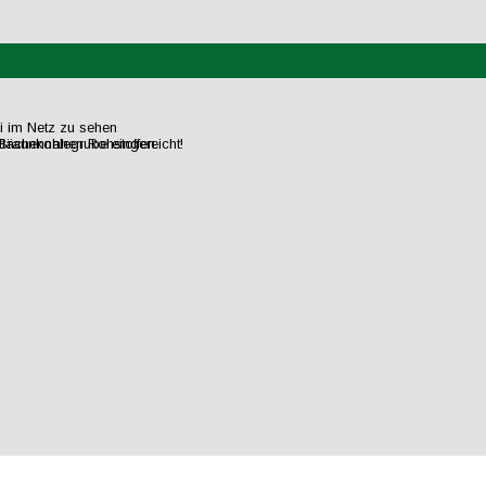
ei im Netz zu sehen
flächennahen Rohstoffen.
raunkohlegrube eingereicht!