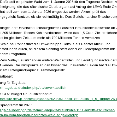
. Dafür soll ein privater Wald zum 1. Januar 2026 für den Tagebau Nochten ze
Enteignung, die das sächsische Oberbergamt auf Antrag der LEAG Ende Ok
hat, soll zum zum 1. Januar 2026 umgesetzt werden. Aktuell prüft das
ngsgericht Bautzen, ob sie rechtmäßig ist. Das Gericht hat eine Entscheidu
ungen der Universität Flensburgdürfen Lausitzer Braunkohlenkraftwerke ab
 205 Millionen Tonnen Kohle verbrennen, wenn das 1,5 Grad-Ziel erreichbar 
nt im gleichen Zeitraum mehr als 700 Millionen Tonnen verheizen.
 Wald bei Rohne führt die Umweltgruppe Cottbus als Pächter Kultur- und
nstaltungen durch, an diesem Sonntag steht dabei ein Liederprogramm mit 
uf dem Programm.
Zero Valley Lausitz“ sollen weitere Wälder fallen und Beteiligungsrechte der
t werden. Die Kritikpunkte an den bisher dazu bekannten Fakten hat die Um
einem Hintergrundpapier zusammengestellt.
mationen:
ung für Tagebau:
kein-tagebau.de/index.php/de/unverkaeuflich
s CO2-Budget für Lausitzer Kohle:
ysforfuture.de/wp-content/uploads/2023/04/FossilExit-Lausitz_1_5_Budget-26-
gsprogramm für 2025:
eliga.de/index.php/de/themen-projekte/braunkohle/1511-auftritte-zahlreicher-
nen-im-vom-tagebau-bedrohten-wald-angekuendigt