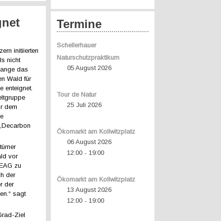
gnet
Termine
Schellerhauer
n initiierten
Naturschutzpraktikum
s nicht
05 August 2026
lange das
en Wald für
 enteignet.
Tour de Natur
eltgruppe
25 Juli 2026
or dem
ie
 „Decarbon
Ökomarkt am Kollwitzplatz
06 August 2026
ntümer
12:00
19:00
-
ld vor
LEAG zu
ch der
Ökomarkt am Kollwitzplatz
r der
13 August 2026
len.“ sagt
12:00
19:00
-
Grad-Ziel