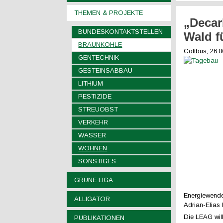
THEMEN & PROJEKTE
„Decar
BUNDESKONTAKTSTELLEN
Wald f
BRAUNKOHLE
Cottbus, 26.
GENTECHNIK
GESTEINSABBAU
LITHIUM
PESTIZIDE
STREUOBST
VERKEHR
WASSER
WOHNEN
SONSTIGES
GRÜNE LIGA
Energiewende 
ALLIGATOR
Adrian-Elias
Die LEAG will
PUBLIKATIONEN