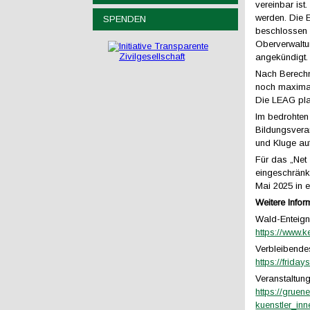
vereinbar ist
werden. Die 
SPENDEN
beschlossen 
Oberverwaltu
angekündigt.
Nach Berechn
noch maximal
Die LEAG pla
Im bedrohten
Bildungsvera
und Kluge a
Für das „Net 
eingeschränk
Mai 2025 in 
Weitere Infor
Wald-Enteign
https://www.
Verbleibende
https://frida
Veranstaltun
https://gruen
kuenstler_in