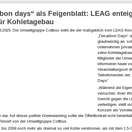
bon days“ als Feigenblatt: LEAG entei
ür Kohletagebau
06.2025. Die Umweltgruppe
Cottbus sieht die der maßgeblich vom LEAG-Konzer
„Decarbon Days“ al
glaubwürdig an, so
Unternehmen privat
seine Kohletagebaue
Mitglieder der Umw
informieren heute v
Veranstaltungsort d
Teilnehmenden der
Days“.
„Während die Eige
versuchen, ihren Wa
Gericht gegen die 
verteidigen, stellt si
Konzern als Vorreite
dar. Auf dieses perfide Greenwashing sollte die Öffentlichkeit nicht hereinfal
 Rinnert von der Umweltgruppe Cottbus.
 bis 2038 noch mehr als dreimal so viel Kohle verstromen, als mit dem 1,5-