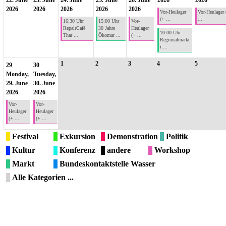
22. June
23. June
24. June
25. June
26. June
2026
2026
2026
2026
2026
2026
2026
Vor-Heulager
Vor-Heulager 
(+ ...
...
16:30 Uhr
15:00 Uhr
Vor-
RepairCafé
30 Jahre
Heulager
10:00 Uhr
Thar ...
Ökomar ...
(+ ...
Regionalmarkt
i ...
1
2
3
4
5
29
30
Monday,
Tuesday,
29. June
30. June
2026
2026
Vor-
Vor-
Heulager
Heulager
(+ ...
(+ ...
Festival
Exkursion
Demonstration
Politik
Kultur
Konferenz
andere
Workshop
Markt
Bundeskontaktstelle Wasser
Alle Kategorien ...