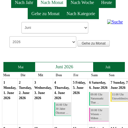
Nach Jahr
Nach Monat
Nach Woche
Heute
Gehe zu Monat
Nach Kategorie
Gehe zu Monat
Juni 2026
Mai
Juli
Mon
Die
Mit
Don
Fre
Sam
Son
1
2
3
4
5
Friday,
6
Saturday,
7
Sunday, 7
Monday,
Tuesday,
Wednesday,
Thursday,
5. June
6. June 2026
June 2026
1. June
2. June
3. June
4. June
2026
09:00 Uhr
11:00 Uhr
2026
2026
2026
2026
Naturmarkt
Umweltfestiv
Thar ...
16:00 Uhr
30 Jahre
10:00 Uhr
Ökomar ...
Wiesen –
Mähen ...