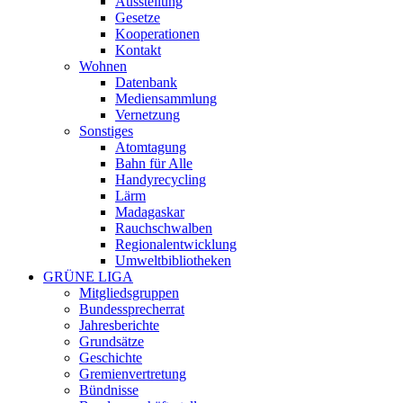
Ausstellung
Gesetze
Kooperationen
Kontakt
Wohnen
Datenbank
Mediensammlung
Vernetzung
Sonstiges
Atomtagung
Bahn für Alle
Handyrecycling
Lärm
Madagaskar
Rauchschwalben
Regionalentwicklung
Umweltbibliotheken
GRÜNE LIGA
Mitgliedsgruppen
Bundessprecherrat
Jahresberichte
Grundsätze
Geschichte
Gremienvertretung
Bündnisse