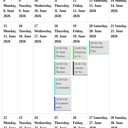
8
9
10
11
12
13
Saturday,
14
Sunday,
Monday,
Tuesday,
Wednesday,
Thursday,
Friday,
13. June
14. June
8. June
9. June
10. June
11. June
12. June
2026
2026
2026
2026
2026
2026
2026
15
16
17
18
19
20
Saturday,
21
Sunday,
Monday,
Tuesday,
Wednesday,
Thursday,
Friday,
20. June
21. June
15. June
16. June
17. June
18. June
19. June
2026
2026
2026
2026
2026
2026
2026
09:00 Uhr
Naturmarkt
12:00 Uhr
14:00 Uhr
Thar ...
30 Jahre
Exkursion
Ökomar ...
zu Gr ...
14:00 Uhr
18:00 Uhr
30 Jahre
Lacoma -
Ökomar ...
der Ko ...
15:00 Uhr
Blue
Community
...
19:00 Uhr
Filmabend
anläs ...
22
23
24
25
26
27
Saturday,
28
Sunday,
Monday,
Tuesday,
Wednesday,
Thursday,
Friday,
27. June
28. June