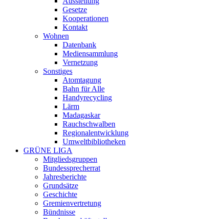
Ausstellung
Gesetze
Kooperationen
Kontakt
Wohnen
Datenbank
Mediensammlung
Vernetzung
Sonstiges
Atomtagung
Bahn für Alle
Handyrecycling
Lärm
Madagaskar
Rauchschwalben
Regionalentwicklung
Umweltbibliotheken
GRÜNE LIGA
Mitgliedsgruppen
Bundessprecherrat
Jahresberichte
Grundsätze
Geschichte
Gremienvertretung
Bündnisse