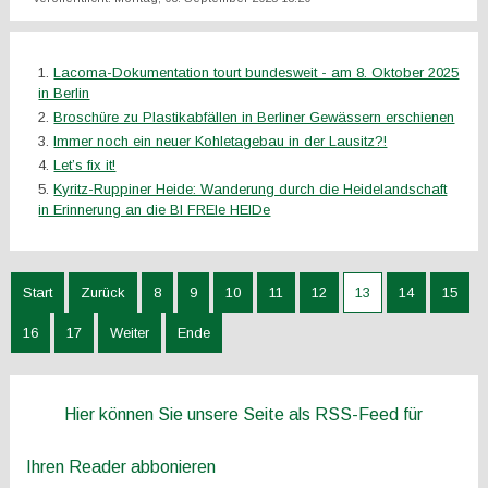
Lacoma-Dokumentation tourt bundesweit - am 8. Oktober 2025
in Berlin
Broschüre zu Plastikabfällen in Berliner Gewässern erschienen
Immer noch ein neuer Kohletagebau in der Lausitz?!
Let’s fix it!
Kyritz-Ruppiner Heide: Wanderung durch die Heidelandschaft
in Erinnerung an die BI FREIe HEIDe
Start
Zurück
8
9
10
11
12
13
14
15
16
17
Weiter
Ende
Hier können Sie unsere Seite als RSS-Feed für
Ihren Reader abbonieren