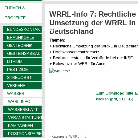
THEMEN &
WRRL-Info 7: Rechtliche
PROJEKTE
Umsetzung der WRRL in
BUNDESKONTAKTSTELLEN
Deutschland
BRAUNKOHLE
Themen:
GENTECHNIK
+ Rechtliche Umsetzung der WRRL in Deutschla
+ Hochwasserschutzgesetz
GESTEINSABBAU
+ Beobachterstatus für Verbände bei der IKSE
LITHIUM
+ Relevanz der WRRL für Auen
PESTIZIDE
STREUOBST
VERKEHR
Zum Download bitte au
WASSER
klicken (pdf, 211 KB)
WRRL-INFO
WASSERBLATT
VERANSTALTUNGEN
KAMPAGNEN
POSITIONSPAPIERE
Kategorie:
WRRL-Info