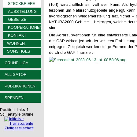
STECKBRIEFE
(Torf) wirtschaftlich sinnvoll sein kann. Als hy
ferzonen um Naturschutzgebiete angelegt, kann 
AUSSTELLUNG
hydrologischen Wiederherstellung natürlicher – 
GESETZE
NATURA2000-Gebiete – beitragen, welche derzei
KOOPERATIONEN
sind.
Die Agrarsubventionen für eine entwässerte Land
KONTAKT
der GAP wirken jedoch der weiteren Etablierung 
WOHNEN
entgegen. Zeitgleich werden einige Formen der Pa
SONSTIGES
durch die GAP finanziert.
GRÜNE LIGA
ALLIGATOR
PUBLIKATIONEN
SPENDEN
Position:
links-1
Stil:
artstyle outline