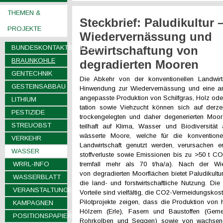
THEMEN &
Steckbrief: Paludikultur 
PROJEKTE
Wiedervernässung und
BUNDESKONTAKTSTELLEN
Bewirtschaftung von
BRAUNKOHLE
degradierten Mooren
GENTECHNIK
Die Abkehr von der konventionellen Landwirt
GESTEINSABBAU
Hinwendung zur Wiedervernässung und eine a
angepasste Produktion von Schilfgras, Holz ode
LITHIUM
tation sowie Viehzucht können sich auf derzei
PESTIZIDE
trockengelegten und daher degenerierten Moor
STREUOBST
teilhaft auf Klima, Wasser und Biodiversität 
wässerte Moore, welche für die konventionel
VERKEHR
Landwirtschaft genutzt werden, verursachen er
WASSER
stoffverluste sowie Emissionen bis zu >50 t CO
WRRL-INFO
tremfall mehr als 70 t/ha/a). Nach der Wie
von degradierten Moorflächen bietet Paludikultur 
WASSERBLATT
die land- und forstwirtschaftliche Nutzung. Die
VERANSTALTUNGEN
Vorteile sind vielfältig, die CO2-Vermeidungskos
Pilotprojekte zeigen, dass die Produktion von 
KAMPAGNEN
Hölzern (Erle), Fasern und Baustoffen (Gemei
POSITIONSPAPIERE
Rohrkolben und Seggen) sowie von wachsen