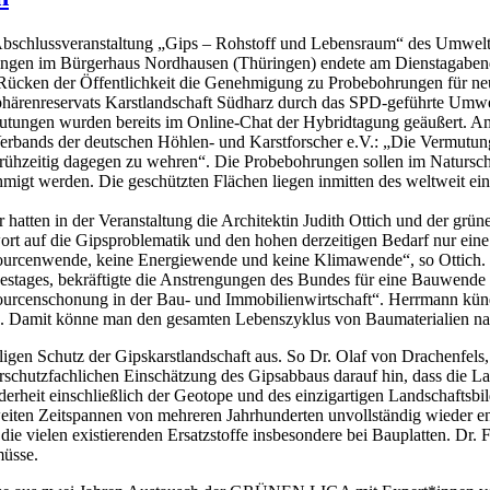
Abschlussveranstaltung „Gips – Rohstoff und Lebensraum“ des Um
ngen im Bürgerhaus Nordhausen (Thüringen) endete am Dienstagabend m
ücken der Öffentlichkeit die Genehmigung zu Probebohrungen für neu
härenreservats Karstlandschaft Südharz durch das SPD-geführte Umwe
tungen wurden bereits im Online-Chat der Hybridtagung geäußert. Am E
erbands der deutschen Höhlen- und Karstforscher e.V.: „Die Vermutung
frühzeitig dagegen zu wehren“. Die Probebohrungen sollen im Natur
migt werden. Die geschützten Flächen liegen inmitten des weltweit ein
 hatten in der Veranstaltung die Architektin Judith Ottich und der gr
rt auf die Gipsproblematik und den hohen derzeitigen Bedarf nur e
urcenwende, keine Energiewende und keine Klimawende“, so Ottich. 
stages, bekräftigte die Anstrengungen des Bundes für eine Bauwende 
urcenschonung in der Bau- und Immobilienwirtschaft“. Herrmann künd
. Damit könne man den gesamten Lebenszyklus von Baumaterialien nac
lligen Schutz der Gipskarstlandschaft aus. So Dr. Olaf von Drachenfel
turschutzfachlichen Einschätzung des Gipsabbaus darauf hin, dass die 
erheit einschließlich der Geotope und des einzigartigen Landschaftsbil
iten Zeitspannen von mehreren Jahrhunderten unvollständig wieder ents
ie vielen existierenden Ersatzstoffe insbesondere bei Bauplatten. Dr. F
müsse.