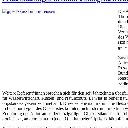
Die 
Thüri
dem R
Biosp
Vermu
des V
sich 
geneh
Zuvor
Antwo
Resso
Bunde
Resso
wolle
Weitere Referent*innen sprachen sich für den seit Jahrzehnten überfä
für Wasserwirtschaft, Küsten- und Naturschutz. Er wies in seiner na
Gipskarstes gekennzeichnet sind. Diese seltene naturräumliche Besond
Lebensraumtypen des Gipskarstes könnten nicht oder in nur extrem we
Zerstörung des Naturraums der einzigartigen Gipskarstlandschaft und d
erreicht sei, an dem man um jeden Quadratmeter Gipskarst kämpfen 