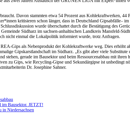
isse aus zwei Jahren Austausch der GRÜNEN LIGA mit Expert*innen ve
rbraucht. Davon stammten etwa 54 Prozent aus Kohlekraftwerken, 44 P
r*innen kritisieren schon länger, dass in Deutschland Gipsabfälle– i
Schlussdiskussion wurde überschattet durch die Bestätigung des Gerüc
er Gemeinde Südharz im sachsen-anhaltischen Landkreis Mansfeld-Südh
ch nicht einmal die Lokalpolitik informiert wurde, trotz Anfragen.
ig REA-Gips als Nebenprodukt der Kohlekraftwerke weg. Dies erhöht ak
malige Gipskarstlandschaft im Südharz. „Es gibt aber viele Substitute
nd stehen, gerade im Bausektor und beim Ressourcenabbau mit ihren 
iven zu Gips, wie Recycling-Gipse und Sekundärgipse ist unbedingt n
mitarbeiterin Dr. Josephine Sahner.
psabbau
l im Bausektor. JETZT!
 in Niedersachsen