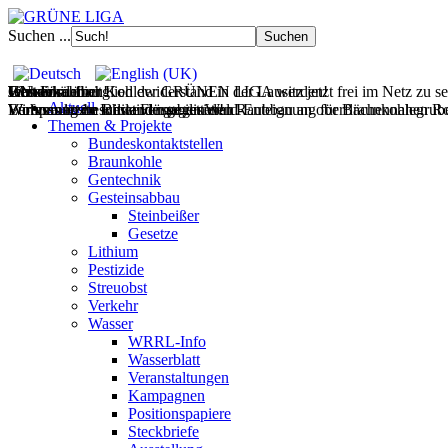
Suchen ...
Filmdoku über Kohlewiderstand in der Lausitz jetzt frei im Netz zu s
Gesteinsabbau
Wasser
Wohnen
UNverkäuflich!
Jetzt Fördermitglied der GRÜNEN LIGA werden!
Aktuell
Wir vernetzen Initiativen gegen den Raubbau an oberflächennahen Ro
Europas letzte wilde Flüsse retten!
Wohnraum im Bestand mobilisieren!
Verfassungsbeschwerde gegen Wald-Enteignung für Braunkohlegrube 
Themen & Projekte
Bundeskontaktstellen
Braunkohle
Gentechnik
Gesteinsabbau
Steinbeißer
Gesetze
Lithium
Pestizide
Streuobst
Verkehr
Wasser
WRRL-Info
Wasserblatt
Veranstaltungen
Kampagnen
Positionspapiere
Steckbriefe