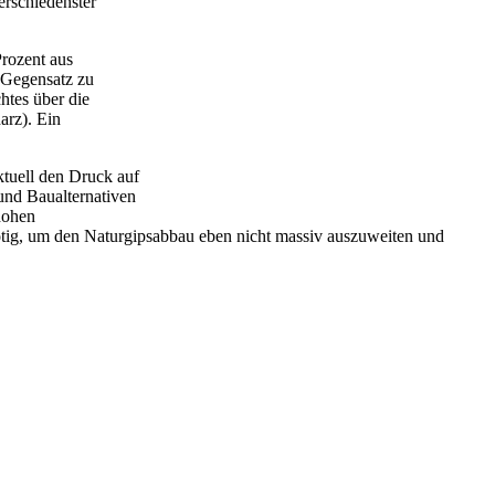
rschiedenster
rozent aus
m Gegensatz zu
htes über die
arz). Ein
tuell den Druck auf
 und Baualternativen
hohen
ötig, um den Naturgipsabbau eben nicht massiv auszuweiten und