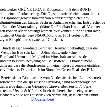
weltnetzwerkes GRÜNE LIGA in Kooperation mit dem BUND
it einem Paukenschlag. Die Gipsindustrie arbeitet daran, hinter
e Gipsabbaugebiete inmitten von Naturschutzgebieten des
ltministerium des Landes Sachsen-Anhalt zu erhalten. Entsprechende
nde der Veranstaltung erklärte Dr. Friedhart Knolle als Vertreter
en können leider bestätigt werden. Wir können nur dringend raten,
schutzgebiet Questenberg NSG0166 und im FFH-Gebiet 0101
zigen Biosphärenreservates auf Gipskarst.
üne Bundestagsabgeordnete Bernhard Herrmann bekräftigt, dass die
ine Wende im Bau sein kann: „Ohne Bauwende keine
Bernhard Herrmann, Mitglied im Wirtschaftsausschuss des
und ein besseres Recycling bei Baustoffen: „Es braucht mehr
igte an, dass die Bundesregierung einen Ressourcenpass einführen
hvollziehen. Das sei auch im Sinne des Green Deals der EU.
s, Bereichsleiter Biotopschutz vom Niedersächsischen Landesbetrieb
Landschaft durch die spezifische Hydrologie und Morphologie des
des werde durch den Gipsabbau „irreversibel zerstört“. Viele
tehen. Ursula Schäfer beschrieb die bereits heute eingetretene
riedhart Knolle wies ausdrücklich darauf hin, dass jetzt ein Punkt