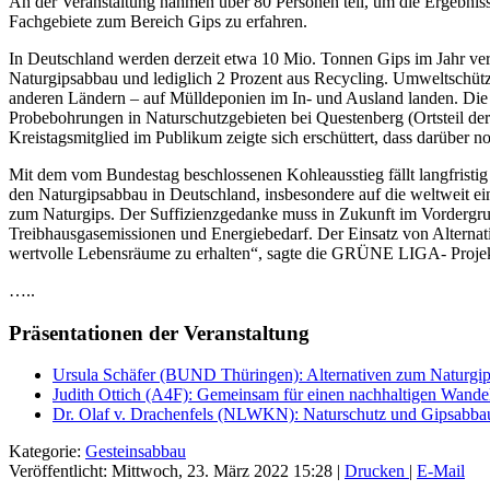
An der Veranstaltung nahmen über 80 Personen teil, um die Ergebn
Fachgebiete zum Bereich Gips zu erfahren.
In Deutschland werden derzeit etwa 10 Mio. Tonnen Gips im Jahr ve
Naturgipsabbau und lediglich 2 Prozent aus Recycling. Umweltschütze
anderen Ländern – auf Mülldeponien im In- und Ausland landen. Die 
Probebohrungen in Naturschutzgebieten bei Questenberg (Ortsteil d
Kreistagsmitglied im Publikum zeigte sich erschüttert, dass darüber no
Mit dem vom Bundestag beschlossenen Kohleausstieg fällt langfrist
den Naturgipsabbau in Deutschland, insbesondere auf die weltweit ein
zum Naturgips. Der Suffizienzgedanke muss in Zukunft im Vordergru
Treibhausgasemissionen und Energiebedarf. Der Einsatz von Alternat
wertvolle Lebensräume zu erhalten“, sagte die GRÜNE LIGA- Projekt
…..
Präsentationen der Veranstaltung
Ursula Schäfer (BUND Thüringen): Alternativen zum Naturgi
Judith Ottich (A4F): Gemeinsam für einen nachhaltigen Wande
Dr. Olaf v. Drachenfels (NLWKN): Naturschutz und Gipsabbau
Kategorie:
Gesteinsabbau
Veröffentlicht: Mittwoch, 23. März 2022 15:28
|
Drucken
|
E-Mail