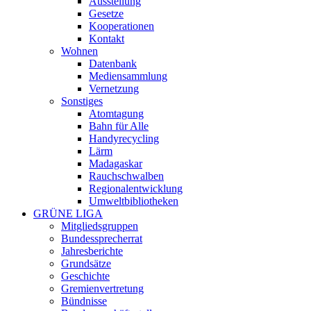
Ausstellung
Gesetze
Kooperationen
Kontakt
Wohnen
Datenbank
Mediensammlung
Vernetzung
Sonstiges
Atomtagung
Bahn für Alle
Handyrecycling
Lärm
Madagaskar
Rauchschwalben
Regionalentwicklung
Umweltbibliotheken
GRÜNE LIGA
Mitgliedsgruppen
Bundessprecherrat
Jahresberichte
Grundsätze
Geschichte
Gremienvertretung
Bündnisse