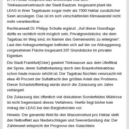
Trinkwasserverbrauch der Stadt Bautzen. Insgesamt plant die
LEAG in ihren Tagebauen sogar mehr als 7000 Hektar zusätzlicher
Seen anzulegen. Das ist im sich verschärfenden Klimawandel nicht
mehr verantwortbar.
Rechtsanwalt Dr. Philipp Schulte ergänzt: „Auf dieser Grundlage
dürfte es rechtlich nicht möglich sein, Privatgrundstücke, die dem
Tagebau im Weg sind, im Namen des Gemeinwohls zu enteignen“.
Laut den Antragsunterlagen befinden sich auf der zur Abbaggerung
vorgesehenen Fläche insgesamt 207 Grundstücke im privaten
Eigentum.
Die Stadt Frankfurt(Oder) gewinnt Trinkwasser aus dem Uferfiltrat
der Spree, deren Sulfatbelastung durch den Braunkohlenabbau
schon heute massiv erhöht ist. Der Tagebau Nochten verursacht mit
etwa 40 Prozent der Sulfatfracht den größten Anteil des Problems.
Dieser Schadstoffeintrag würde durch die Zulassung um Jahre
verlängert.
Die Zulassung des öffentlich viel diskutieren Sonderfeldes Mühlrose
ist nicht Gegenstand dieses Verfahrens. Hierfür liegt bisher kein
Antrag der LEAG bei den Bergbehörden vor.
Hinweis: Der genannte Wert für den Wasserverlust pro Hektar stellt
den Nettoeffekt aus Niederschlägen und Seeverdunstung dar. Der
Zahlenwert entspricht der Prognose des Gutachtens