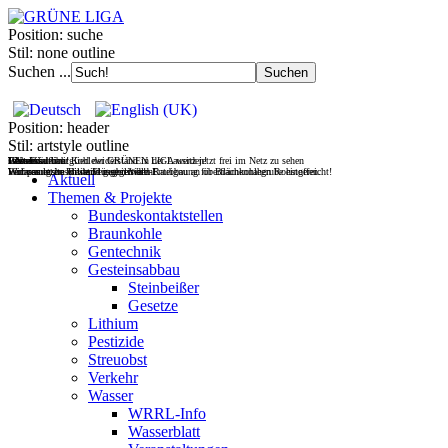
Position:
suche
Stil:
none outline
Suchen ...
Position:
header
Stil:
artstyle outline
Filmdoku über Kohlewiderstand in der Lausitz jetzt frei im Netz zu sehen
Gesteinsabbau
Wasser
Wohnen
UNverkäuflich!
Jetzt Fördermitglied der GRÜNEN LIGA werden!
Wir vernetzen Initiativen gegen den Raubbau an oberflächennahen Rohstoffen.
Europas letzte wilde Flüsse retten!
Wohnraum im Bestand mobilisieren!
Verfassungsbeschwerde gegen Wald-Enteignung für Braunkohlegrube eingereicht!
Aktuell
Themen & Projekte
Bundeskontaktstellen
Braunkohle
Gentechnik
Gesteinsabbau
Steinbeißer
Gesetze
Lithium
Pestizide
Streuobst
Verkehr
Wasser
WRRL-Info
Wasserblatt