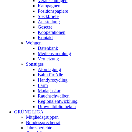
Veranstaltungen
Kampagnen
Positionspapiere
Steckbriefe
Ausstellung
Gesetze
Kooperationen
Kontakt
Wohnen
Datenbank
Mediensammlung
Vernetzung
Sonstiges
Atomtagung
Bahn für Alle
Handyrecycling
Lärm
Madagaskar
Rauchschwalben
Regionalentwicklung
Umweltbibliotheken
GRÜNE LIGA
Mitgliedsgruppen
Bundessprecherrat
Jahresberichte