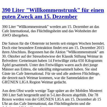
390 Liter "Willkommenstrunk" für einen
guten Zweck am 15. Dezember
390 Liter "Willkommenstrunk" werden am 15. Dezember an das
Cafe International, das Flüchtlingsheim und das Wohnheim der
AWO übergeben.
Die Saison für die Obsternte ist bereits seit einigen Wochen beendet.
Doch eine besondere Ernteaktion findet erst am 15. Dezember 2015
ihren Abschluss. Begonnen hat die Aktion "Willkommenstrunk" am
30. Oktober
auf der Streuobstwiese der Klassik Stiftung Weimar in
Belvedere
: G
emeinsam
haben 14 Freiwillige zirka 650 Kilogramm
Äpfel gesammelt. Unter den Freiwilligen waren auch drei junge
Männer aus Eritrea, die tatkräftig mitgesammelt haben. Sie sind
Gäste im Cafe International. Für sie und alle anderen Flüchtlinge,
die derzeit nach Weimar kommen, war die Sammelaktion der
GRÜNEN LIGA Region Weimar gedacht.
Aus dem Obst wurde wenige Tage später an der Mobilen Mosterei
390 Liter Saft hergestellt und in 5-Liter-Boxen abgefüllt. Die 78
Boxen werden von der GRÜNEN LIGA am 15. Dezember ab 15
Uhr an das Cafe International, das Flüchtlingsheim und die