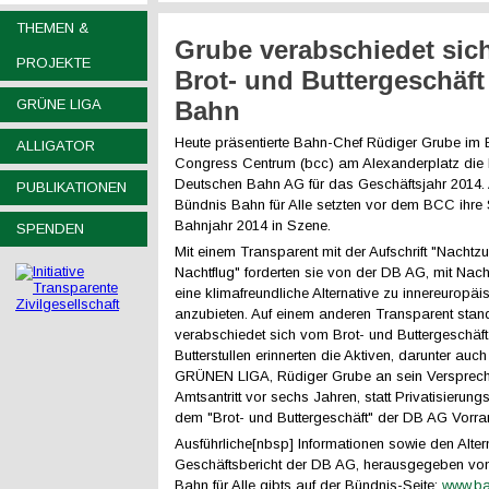
THEMEN &
Grube verabschiedet sic
PROJEKTE
Brot- und Buttergeschäft
GRÜNE LIGA
Bahn
Heute präsentierte Bahn-Chef Rüdiger Grube im B
ALLIGATOR
Congress Centrum (bcc) am Alexanderplatz die 
Deutschen Bahn AG für das Geschäftsjahr 2014.
PUBLIKATIONEN
Bündnis Bahn für Alle setzten vor dem BCC ihre 
Bahnjahr 2014 in Szene.
SPENDEN
Mit einem Transparent mit der Aufschrift "Nachtzu
Nachtflug" forderten sie von der DB AG, mit Nach
eine klimafreundliche Alternative zu innereuropä
anzubieten. Auf einem anderen Transparent stan
verabschiedet sich vom Brot- und Buttergeschäft
Butterstullen erinnerten die Aktiven, darunter auc
GRÜNEN LIGA, Rüdiger Grube an sein Versprech
Amtsantritt vor sechs Jahren, statt Privatisierung
dem "Brot- und Buttergeschäft" der DB AG Vorra
Ausführliche[nbsp] Informationen sowie den Alter
Geschäftsbericht der DB AG, herausgegeben v
Bahn für Alle gibts auf der Bündnis-Seite:
www.bah