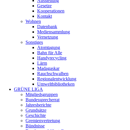
Ausstellung
Gesetze
Kooperationen
Kontakt
Wohnen
Datenbank
Mediensammlung
Vernetzung
Sonstiges
Atomtagung
Bahn für Alle
Handyrecycling
Lärm
Madagaskar
Rauchschwalben
Regionalentwicklung
Umweltbibliotheken
GRÜNE LIGA
Mitgliedsgruppen
Bundessprecherrat
Jahresberichte
Grundsätze
Geschichte
Gremienvertretung
Bündnisse