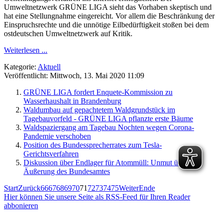
Umweltnetzwerk GRÜNE LIGA sieht das Vorhaben skeptisch und
hat eine Stellungnahme eingereicht. Vor allem die Beschränkung der
Einspruchsrechte und die unnötige Eilbedürftigkeit stoßen bei dem
ostdeutschen Umweltnetzwerk auf Kritik.
Weiterlesen ...
Kategorie:
Aktuell
Veröffentlicht: Mittwoch, 13. Mai 2020 11:09
GRÜNE LIGA fordert Enquete-Kommission zu
Wasserhaushalt in Brandenburg
Waldumbau auf gepachtetem Waldgrundstück im
Tagebauvorfeld - GRÜNE LIGA pflanzte erste Bäume
Waldspaziergang am Tagebau Nochten wegen Corona-
Pandemie verschoben
Position des Bundessprecherrates zum Tesla-
Gerichtsverfahren
Diskussion über Endlager für Atommüll: Unmut über
Äußerung des Bundesamtes
Start
Zurück
66
67
68
69
70
71
72
73
74
75
Weiter
Ende
Hier können Sie unsere Seite als RSS-Feed für Ihren Reader
abbonieren