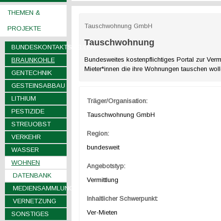
THEMEN &
Tauschwohnung GmbH
PROJEKTE
Tauschwohnung
BUNDESKONTAKTSTELLEN
Bundesweites kostenpflichtiges Portal zur Verm
BRAUNKOHLE
Mieter*innen die ihre Wohnungen tauschen wol
GENTECHNIK
GESTEINSABBAU
LITHIUM
Träger/Organisation:
PESTIZIDE
Tauschwohnung GmbH
STREUOBST
Region:
VERKEHR
bundesweit
WASSER
WOHNEN
Angebotstyp:
DATENBANK
Vermittlung
MEDIENSAMMLUNG
Inhaltlicher Schwerpunkt:
VERNETZUNG
Ver-Mieten
SONSTIGES