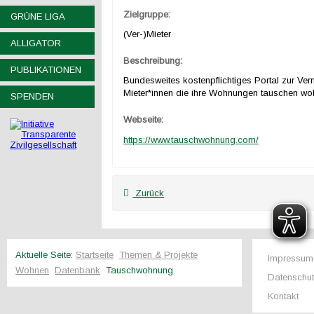
Zielgruppe:
GRÜNE LIGA
(Ver-)Mieter
ALLIGATOR
Beschreibung:
PUBLIKATIONEN
Bundesweites kostenpflichtiges Portal zur Ver
Mieter*innen die ihre Wohnungen tauschen wol
SPENDEN
Webseite:
https://www.tauschwohnung.com/
Zurück
Aktuelle Seite:
Startseite
Themen & Projekte
Impressum
Wohnen
Datenbank
Tauschwohnung
Datenschu
Kontakt