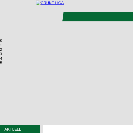
0
1
2
3
4
5
AKTUELL